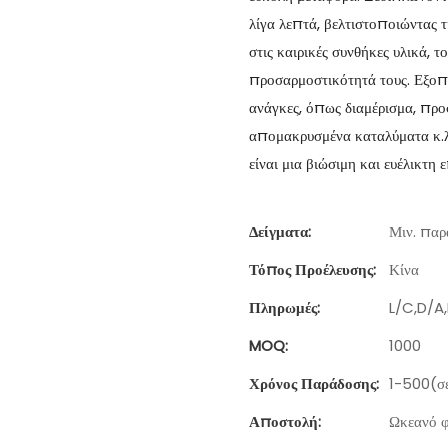
λίγα λεπτά, βελτιστοποιώντας 
στις καιρικές συνθήκες υλικά, 
προσαρμοστικότητά τους. Εξοπλ
ανάγκες, όπως διαμέρισμα, πρ
απομακρυσμένα καταλύματα κ.λπ
είναι μια βιώσιμη και ευέλικτη 
Δείγματα:
Μιν. παρα
Τόπος Προέλευσης:
Κίνα
Πληρωμές:
L/C,D/A
MOQ:
1000
Χρόνος Παράδοσης:
1-500(σε
Αποστολή:
Ωκεανό φ