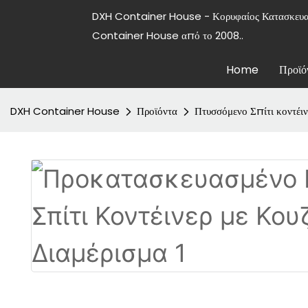
DXH Container House - Κορυφαίος Κατασκε
Container House από το 2008..
Home
Προϊό
DXH Container House
Προϊόντα
Πτυσσόμενο Σπίτι κοντέιν