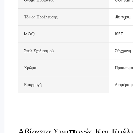
Τόπος Προέλευσης
Jiangsu, 
MOQ
1SET
Στυλ Σχεδιασμού
Σύγχρονη
Χρώμα
Προσαρμο
Εφαρμογή
Διαμέρισμ
Αβίαστα Συμπαγές Και Ευέλ