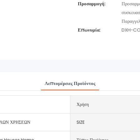
Προσαρμογή:
Προσαρμο
συσκευασ
Παραγγελ
Επωνυμία:
DXH-CO
Λεπτομέρειες Προϊόντος
Χρήση
ΛΩΝ ΧΡΗΣΕΩΝ
SIZE
er Houses Home
Τύπος Προϊόντος