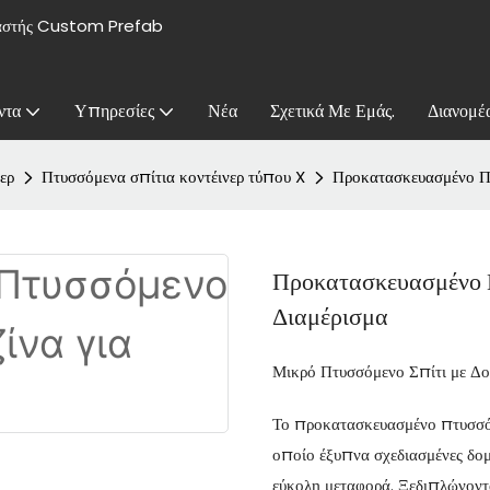
υαστής Custom Prefab
ντα
Υπηρεσίες
Νέα
Σχετικά Με Εμάς.
Διανομέ
ερ
Πτυσσόμενα σπίτια κοντέινερ τύπου X
Προκατασκευασμένο Πτ
Προκατασκευασμένο Π
Διαμέρισμα
Μικρό Πτυσσόμενο Σπίτι με Δο
Το προκατασκευασμένο πτυσσόμ
οποίο έξυπνα σχεδιασμένες δο
εύκολη μεταφορά. Ξεδιπλώνοντα