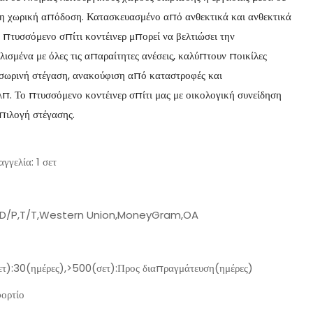
τη χωρική απόδοση. Κατασκευασμένο από ανθεκτικά και ανθεκτικά
το πτυσσόμενο σπίτι κοντέινερ μπορεί να βελτιώσει την
ισμένα με όλες τις απαραίτητες ανέσεις, καλύπτουν ποικίλες
οσωρινή στέγαση, ανακούφιση από καταστροφές και
. Το πτυσσόμενο κοντέινερ σπίτι μας με οικολογική συνείδηση ​​
επιλογή στέγασης.
γγελία: 1 σετ
,D/P,T/T,Western Union,MoneyGram,OA
τ):30(ημέρες),>500(σετ):Προς διαπραγμάτευση(ημέρες)
ορτίο