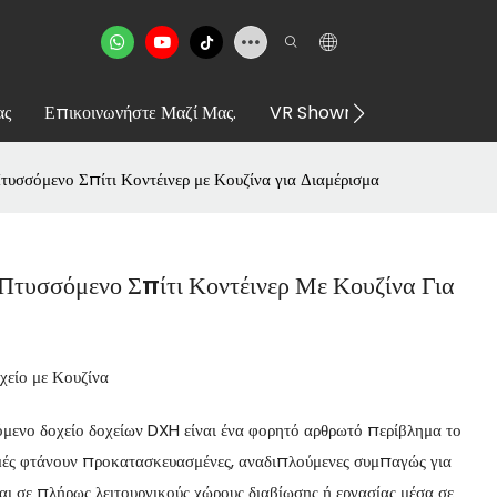
ας
Επικοινωνήστε Μαζί Μας.
VR Showroom
υσσόμενο Σπίτι Κοντέινερ με Κουζίνα για Διαμέρισμα
τυσσόμενο Σπίτι Κοντέινερ Με Κουζίνα Για
χείο με Κουζίνα
ενο δοχείο δοχείων DXH είναι ένα φορητό αρθρωτό περίβλημα το
μές φτάνουν προκατασκευασμένες, αναδιπλούμενες συμπαγώς για
ι σε πλήρως λειτουργικούς χώρους διαβίωσης ή εργασίας μέσα σε