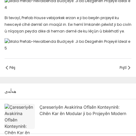
Bi tevayî, Prefab House vebijarkek erzan e ji bo beşên projeyê ku
hewceyê cîhê demkî an maqûl in. Ew hemî îmkanên pêwîst ji bo civîn
û nîqaşan peyda dike di heman demê de ku lêçûn û bikêrhatî ye.
Pêş
Piştî
هەڵەی
Çareseriyên Avakirina Ofîsên Konteynirê:
Cihên Kar ên Modular ji bo Projeyên Modern