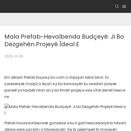
Mala Prefab-Hevalbenda Budçeyê: Ji Bo 
Dezgehên Projeyê Îdeal E
2023-11-16
Em dikarin Prefab House ji bo civîn û nîqaşan bikar bînin. Ev
çareseriyek maqûl û lêçûn e ji bo karsaziyên ku xwedan jûreyek
panelê ya taybetî nînin an ji bo tîmên projeya xwe cîhê demkî hewce
ne.
Prefab House konteynirek guhezbar e ku li gorî hewcedariyê bi hêsanî
dikare were saz kirin û hilweşandin. Ew bi gelemperî bi maseyên