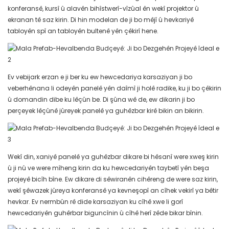
konferansê, kursî û alavên bihîstwerî-vîzûal ên wekî projektor û
ekranan tê saz kirin. Di hin modelan de ji bo mêjî û hevkariyê
tabloyên spî an tabloyên bultenê yên çêkirî hene.
Ev vebijark erzan e ji ber ku ew hewcedariya karsaziyan ji bo
veberhênana li odeyên panelê yên daîmî ji holê radike, ku ji bo çêkirin
û domandin dibe ku lêçûn be. Di şûna wê de, ew dikarin ji bo
perçeyek lêçûnê jûreyek panelê ya guhêzbar kirê bikin an bikirin.
Wekî din, xaniyê panelê ya guhêzbar dikare bi hêsanî were xweş kirin
û ji nû ve were mîheng kirin da ku hewcedariyên taybetî yên beşa
projeyê bicîh bîne. Ew dikare di sêwiranên cihêreng de were saz kirin,
wekî şêwazek jûreya konferansê ya kevneşopî an cîhek vekirî ya bêtir
hevkar. Ev nermbûn rê dide karsaziyan ku cîhê xwe li gorî
hewcedariyên guhêrbar biguncînin û cîhê herî zêde bikar bînin.