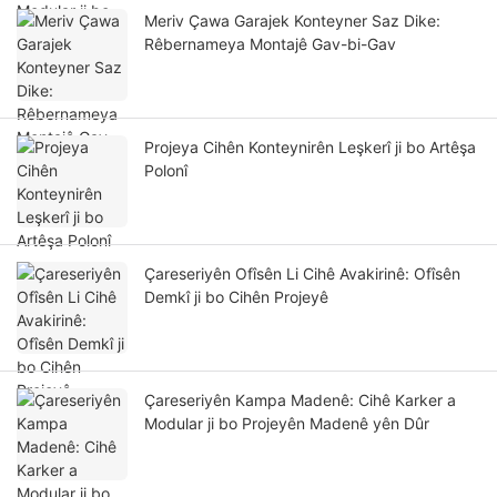
Meriv Çawa Garajek Konteyner Saz Dike:
Rêbernameya Montajê Gav-bi-Gav
Projeya Cihên Konteynirên Leşkerî ji bo Artêşa
Polonî
Çareseriyên Ofîsên Li Cihê Avakirinê: Ofîsên
Demkî ji bo Cihên Projeyê
Çareseriyên Kampa Madenê: Cihê Karker a
Modular ji bo Projeyên Madenê yên Dûr