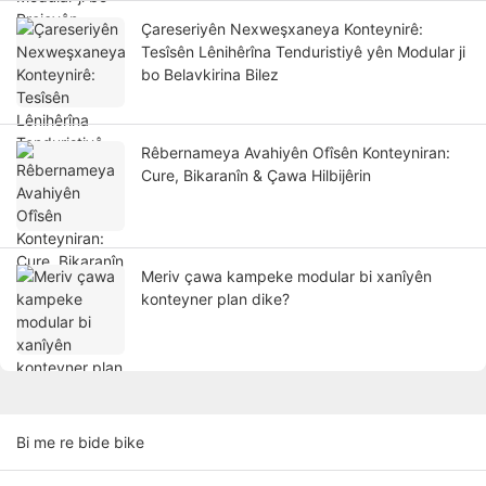
Çareseriyên Nexweşxaneya Konteynirê:
Tesîsên Lênihêrîna Tenduristiyê yên Modular ji
bo Belavkirina Bilez
Rêbernameya Avahiyên Ofîsên Konteyniran:
Cure, Bikaranîn & Çawa Hilbijêrin
Meriv çawa kampeke modular bi xanîyên
konteyner plan dike?
Bi me re bide bike