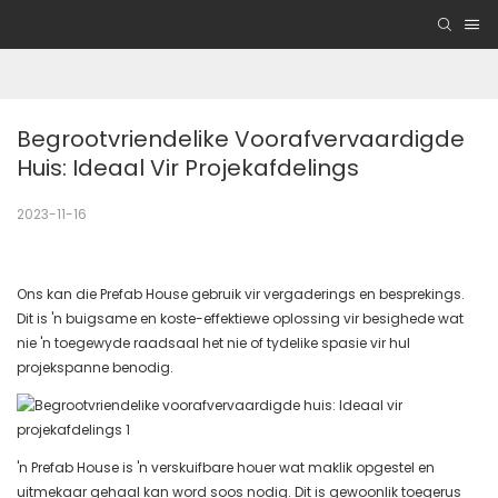
Begrootvriendelike Voorafvervaardigde 
Huis: Ideaal Vir Projekafdelings
2023-11-16
Ons kan die Prefab House gebruik vir vergaderings en besprekings.
Dit is 'n buigsame en koste-effektiewe oplossing vir besighede wat
nie 'n toegewyde raadsaal het nie of tydelike spasie vir hul
projekspanne benodig.
'n Prefab House is 'n verskuifbare houer wat maklik opgestel en
uitmekaar gehaal kan word soos nodig. Dit is gewoonlik toegerus