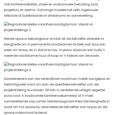
met konferensietafels, stoele en oudiovisuele toerusting soos
projektors en skerms. Sommige modelle het selfs ingeboude
witborde of bulletinborde vir dinkskrums en samewerking.
Hierdie opsie is bekostigbaar omdat dit die behoefte uitskakel vir
besighede om in permanente raadskamers te belê, wat duur kan
wees om te bou en in stand te hou. In plaas daarvan kan hulle 'n
roerende raadskamer huur of koop vir 'n fraksie van die koste.
Daarbenewens kan die verskuifbare raadshuis maklik aangepas en
herkonfigureer word om aan die spesifieke behoeftes van die
projekafdeling te voldoen. Dit kan in verskillende uitlegte opgestel
word, soos 'n tradisionele konferensiekamerstyl of 'n meer
samewerkende oop ruimte. Hierdie buigsaamheid stel besighede in
staat om hul spasie by veranderende behoeftes aan te pas en die
spasie maksimaal te benut.