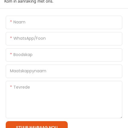
Kom in aanraking met ons.
Naam
WhatsApp/foon
Boodskap
Maatskappynaam
Tevrede
STUUR NAVRAAG NOU