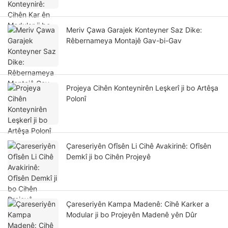
Meriv Çawa Garajek Konteyner Saz Dike:
Rêbernameya Montajê Gav-bi-Gav
Projeya Cihên Konteynirên Leşkerî ji bo Artêşa
Polonî
Çareseriyên Ofîsên Li Cihê Avakirinê: Ofîsên
Demkî ji bo Cihên Projeyê
Çareseriyên Kampa Madenê: Cihê Karker a
Modular ji bo Projeyên Madenê yên Dûr