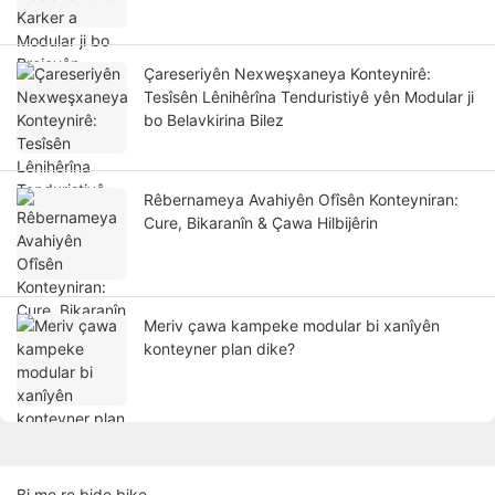
Çareseriyên Nexweşxaneya Konteynirê:
Tesîsên Lênihêrîna Tenduristiyê yên Modular ji
bo Belavkirina Bilez
Rêbernameya Avahiyên Ofîsên Konteyniran:
Cure, Bikaranîn & Çawa Hilbijêrin
Meriv çawa kampeke modular bi xanîyên
konteyner plan dike?
Bi me re bide bike