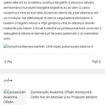
qebûl dike da ku avakirina avahiya bingehîn û piraniya xebata
xemilandina hundurê li kargehê biqedîne, ku ev dem û çerxa
avakirina li cîhê pir kurt dike. Di heman demê de, ji ber sêwirana wê
ya modular, her pêkhateyek di dema veguheztinê de barkirin û
barkirin û hilgirtin hêsan e. Piştî gihîştina cîhê, bi alîkariya alavên
mekanîkî yên hêsan û tîmek sazkirinê ya profesyonel, karê civandin û
debugkirinê dikare di demek kurt de were qedandin û zû were bikar
anîn.
Pêş
Piştî
هەڵەی
Çareseriyên Avakirina Ofîsên Konteynirê:
Cihên Kar ên Modular ji bo Projeyên Modern