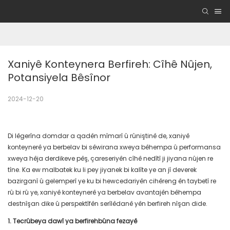
Xaniyê Konteynera Berfireh: Cîhê Nûjen, 
Potansiyela Bêsînor
2024-12-20
Di lêgerîna domdar a qadên mîmarî û rûniştinê de, xaniyê
konteynerê ya berbelav bi sêwirana xweya bêhempa û performansa
xweya hêja derdikeve pêş, çareseriyên cîhê nedîtî ji jiyana nûjen re
tîne. Ka ew malbatek ku li pey jiyanek bi kalîte ye an jî deverek
bazirganî û gelemperî ye ku bi hewcedariyên cihêreng ên taybetî re
rû bi rû ye, xaniyê konteynerê ya berbelav avantajên bêhempa
destnîşan dike û perspektîfên serîlêdanê yên berfireh nîşan dide.
1. Tecrûbeya dawî ya berfirehbûna fezayê