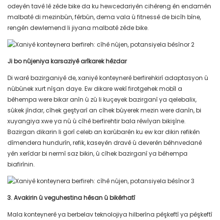
odeyên tavê lê zêde bike da ku hewcedariyên cihêreng ên endamên
malbatê di mezinbûn, fêrbûn, dema vala û fitnessê de bicîh bîne,
rengên dewlemend li jiyana malbatê zêde bike.
Ji bo nûjeniya karsaziyê arîkarek hêzdar
Di warê bazirganiyê de, xaniyê konteynerê berfirehkirî adaptasyon û
nûbûnek xurt nîşan daye. Ew dikare wekî firotgehek mobîl a
bêhempa were bikar anîn û zû li kuçeyek bazirganî ya qelebalix,
sûkek jîndar, cîhek geştyarî an cîhek bûyerek mezin were danîn, bi
xuyangiya xwe ya nû û cîhê berfirehtir bala rêwîyan bikişîne.
Bazirgan dikarin li gorî celeb an karûbarên ku ew kar dikin refikên
dîmendera hundurîn, refik, kaseyên dravê û deverên bêhnvedanê
yên xerîdar bi nermî saz bikin, û cîhek bazirganî ya bêhempa
biafirînin.
3. Avakirin û veguhestina hêsan û bikêrhatî
Mala konteynerê ya berbelav teknolojiya hilberîna pêşkeftî ya pêşkeftî