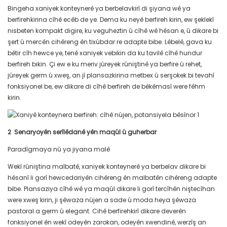
Bingeha xaniyek konteynerê ya berbelavkirî di şiyana wê ya
berfirehkirina cîhê ecêb de ye. Dema ku neyê berfireh kirin, ew şeklekî
nisbeten kompakt digire, ku veguheztin û cîhê wê hêsan e, û dikare bi
şert û mercên cihêreng ên tixûbdar re adapte bibe. Lêbelê, gava ku
bêtir cîh hewce ye, tenê xaniyek vebikin da ku tavilê cîhê hundur
berfireh bikin. Çi ew e ku meriv jûreyek rûniştinê ya berfire û rehet,
jûreyek germ û xweş, an jî plansazkirina metbex û serşokek bi tevahî
fonksiyonel be, ew dikare di cîhê berfireh de bêkêmasî were fêhm
kirin.
2
Senaryoyên serîlêdanê yên maqûl û guherbar
Paradîgmaya nû ya jiyana malê
Wekî rûniştina malbatê, xaniyek konteynerê ya berbelav dikare bi
hêsanî li gorî hewcedariyên cihêreng ên malbatên cihêreng adapte
bibe. Plansaziya cîhê wê ya maqûl dikare li gorî tercîhên niştecîhan
were xweş kirin, ji şêwaza nûjen a sade û moda heya şêwaza
pastoral a germ û elegant. Cihê berfirehkirî dikare deverên
fonksiyonel ên wekî odeyên zarokan, odeyên xwendinê, werzîş an