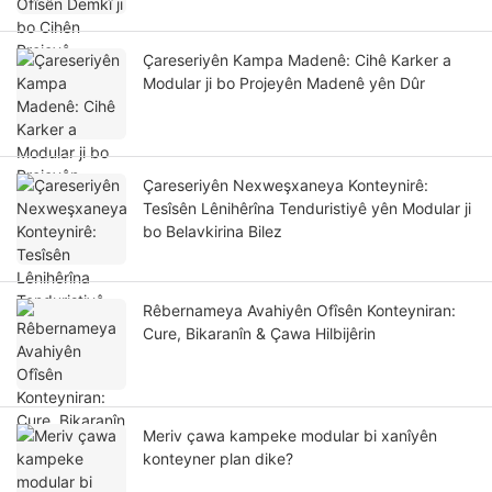
Çareseriyên Kampa Madenê: Cihê Karker a
Modular ji bo Projeyên Madenê yên Dûr
Çareseriyên Nexweşxaneya Konteynirê:
Tesîsên Lênihêrîna Tenduristiyê yên Modular ji
bo Belavkirina Bilez
Rêbernameya Avahiyên Ofîsên Konteyniran:
Cure, Bikaranîn & Çawa Hilbijêrin
Meriv çawa kampeke modular bi xanîyên
konteyner plan dike?