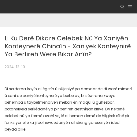
Li Ku Derê Dikare Celebek Nû Ya Xaniyên 
Konteynerê Chinaîn - Xaniyek Konteynirê 
Ya Berfireh Were Bikar Anîn?
2024-12-19
Di serdema îroyîn a lêgerîn û nûjeniyê ya domdar de di warê mîmarî
û xanî de, xaniyê konteynerê ya berbelav, bi sêwirana xweya
bêhempa û taybetmendiyên mekan ên maqûl û guhezbar,
potansiyela serîlêdanê ya pir berfireh destnîşan kiriye. Ew ne tenê
celebek nû ya formê avahî ye, lê di heman demê de hilgirek cîhê pir
fonksiyonel e ku ji bo hewcedariyên cihêreng çareseriyên îdeal
peyda dike.