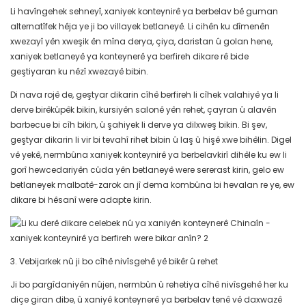
Li havîngehek sehneyî, xaniyek konteynirê ya berbelav bê guman
alternatîfek hêja ye ji bo villayek betlaneyê. Li cihên ku dîmenên
xwezayî yên xweşik ên mîna derya, çiya, daristan û golan hene,
xaniyek betlaneyê ya konteynerê ya berfireh dikare rê bide
geştiyaran ku nêzî xwezayê bibin.
Di nava rojê de, geştyar dikarin cîhê berfireh li cîhek valahiyê ya li
derve birêkûpêk bikin, kursiyên salonê yên rehet, çayran û alavên
barbecue bi cîh bikin, û şahiyek li derve ya dilxweş bikin. Bi şev,
geştyar dikarin li vir bi tevahî rihet bibin û laş û hişê xwe bihêlin. Digel
vê yekê, nermbûna xaniyek konteynirê ya berbelavkirî dihêle ku ew li
gorî hewcedariyên cûda yên betlaneyê were sererast kirin, gelo ew
betlaneyek malbatê-zarok an jî dema kombûna bi hevalan re ye, ew
dikare bi hêsanî were adapte kirin.
3. Vebijarkek nû ji bo cîhê nivîsgehê yê bikêr û rehet
Ji bo pargîdaniyên nûjen, nermbûn û rehetiya cîhê nivîsgehê her ku
diçe giran dibe, û xaniyê konteynerê ya berbelav tenê vê daxwazê ​​