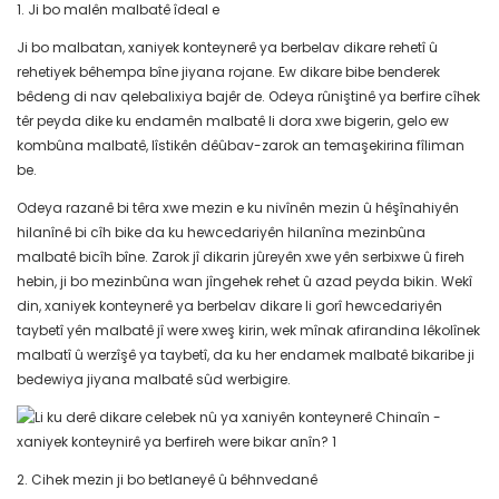
1. Ji bo malên malbatê îdeal e
Ji bo malbatan, xaniyek konteynerê ya berbelav dikare rehetî û
rehetiyek bêhempa bîne jiyana rojane. Ew dikare bibe benderek
bêdeng di nav qelebalixiya bajêr de. Odeya rûniştinê ya berfire cîhek
têr peyda dike ku endamên malbatê li dora xwe bigerin, gelo ew
kombûna malbatê, lîstikên dêûbav-zarok an temaşekirina fîliman
be.
Odeya razanê bi têra xwe mezin e ku nivînên mezin û hêşînahiyên
hilanînê bi cîh bike da ku hewcedariyên hilanîna mezinbûna
malbatê bicîh bîne. Zarok jî dikarin jûreyên xwe yên serbixwe û fireh
hebin, ji bo mezinbûna wan jîngehek rehet û azad peyda bikin. Wekî
din, xaniyek konteynerê ya berbelav dikare li gorî hewcedariyên
taybetî yên malbatê jî were xweş kirin, wek mînak afirandina lêkolînek
malbatî û werzîşê ya taybetî, da ku her endamek malbatê bikaribe ji
bedewiya jiyana malbatê sûd werbigire.
2. Cihek mezin ji bo betlaneyê û bêhnvedanê