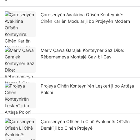
Çareseriyên Avakirina Ofîsên Konteynirê:
Cihên Kar ên Modular ji bo Projeyên Modern
Meriv Çawa Garajek Konteyner Saz Dike:
Rêbernameya Montajê Gav-bi-Gav
Projeya Cihên Konteynirên Leşkerî ji bo Artêşa
Polonî
Çareseriyên Ofîsên Li Cihê Avakirinê: Ofîsên
Demkî ji bo Cihên Projeyê