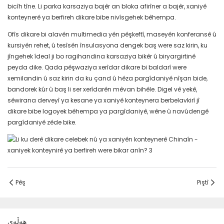
bicîh tîne. Li parka karsaziya bajêr an bloka afirîner a bajêr, xaniyê
konteynerê ya berfireh dikare bibe nivîsgehek bêhempa.
Ofîs dikare bi alavên multimedia yên pêşkeftî, maseyên konferansê û
kursiyên rehet, û tesîsên însulasyona dengek baş were saz kirin, ku
jîngehek îdeal ji bo ragihandina karsaziya bikêr û biryargirtinê
peyda dike. Qada pêşwaziya xerîdar dikare bi baldarî were
xemilandin û saz kirin da ku çand û hêza pargîdaniyê nîşan bide,
bandorek kûr û baş li ser xerîdarên mêvan bihêle. Digel vê yekê,
sêwirana derveyî ya kesane ya xaniyê konteynera berbelavkirî jî
dikare bibe logoyek bêhempa ya pargîdaniyê, wêne û navûdengê
pargîdaniyê zêde bike.
Pêş
Piştî
هەڵەی