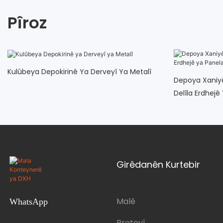
Pîroz
Kulûbeya Depokirinê Ya Derveyî Ya Metalî
Depoya Xaniyê
Delîla Erdhej
Girêdanên Kurtebir
Malê
WhatsApp
Proteyî