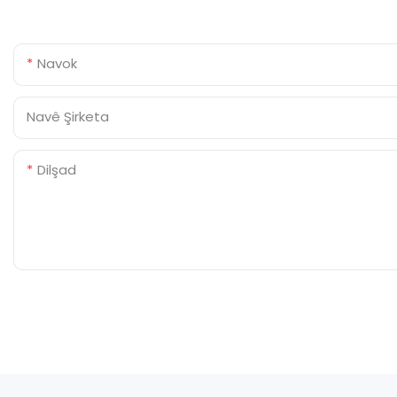
Navok
Navê Şirketa
Dilşad