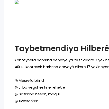
Taybetmendiya Hilber
Konteynera barkirina deryayê ya 20 ft dikare 7 yekîn
40HQ konteynir barkirina deryayê dikare 17 yekîneyan
◎ Mesrefa bilind
◎ Ji bo veguhestinê rehet e
◎ Sazkirina hêsan, maqûl
◎ Xweserkirin