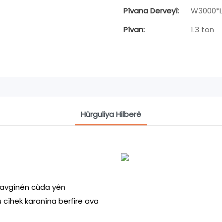
Pîvana Derveyî:
W3000*
Pîvan:
1.3 ton
Hûrguliya Hilberê
 navgînên cûda yên
u cîhek karanîna berfire ava