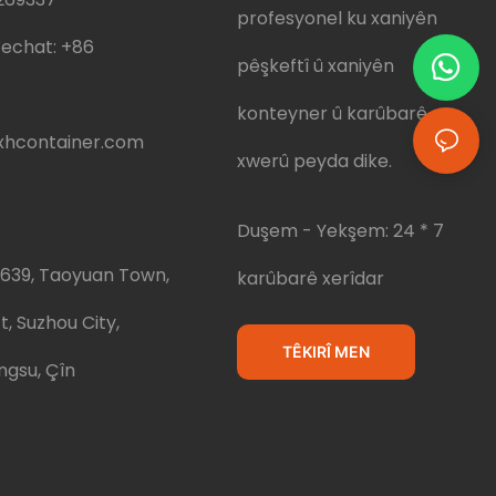
profesyonel ku xaniyên
echat:
+86
pêşkeftî û xaniyên
konteyner û karûbarê
hcontainer.com
xwerû peyda dike.
Duşem - Yekşem: 24 * 7
.639, Taoyuan Town,
karûbarê xerîdar
t, Suzhou City,
TÊKIRÎ MEN
ngsu, Çîn