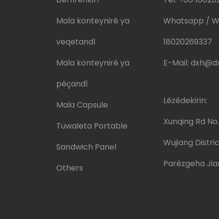
Mala konteynirê ya
Whatsapp / W
veqetandî
18020269337
Mala konteynirê ya
E-Mail:
dxh@dx
pêçandî
Lêzêdekirin:
Mala Capsule
Xunqing Rd No
Tuwaleta Portable
Wujiang Distric
Sandwich Panel
Parêzgeha Jia
Others