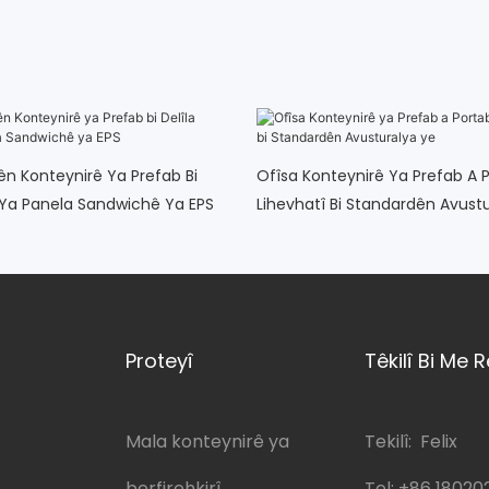
n Konteynirê Ya Prefab Bi
Ofîsa Konteynirê Ya Prefab A P
ê Ya Panela Sandwichê Ya EPS
Lihevhatî Bi Standardên Avust
Proteyî
Têkilî Bi Me R
Mala konteynirê ya
Tekilî: Felix
berfirehkirî
Tel:
+86 18020