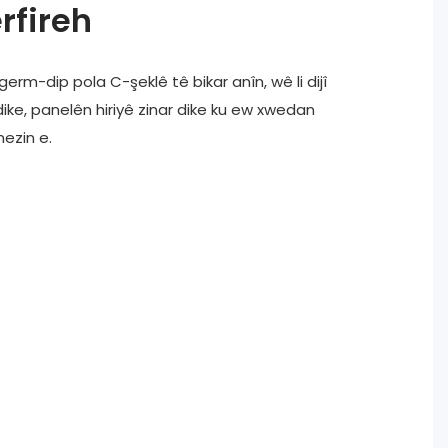
rfireh
erm-dip pola C-şeklê tê bikar anîn, wê li dijî
ike, panelên hiriyê zinar dike ku ew xwedan
ezin e.