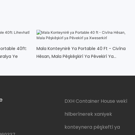
ortable 40ft:
Mala Konteynirê Ya Portable 40 Ft - Civîna
uralya Ye
Hêsan, Mala Pêşkêşkirî Ya Pêvekirî Ya
Xweserkirî
e
DXH Container House wekî
hilberînerek xaniyek
konteynera pêşkeftî ya
269337