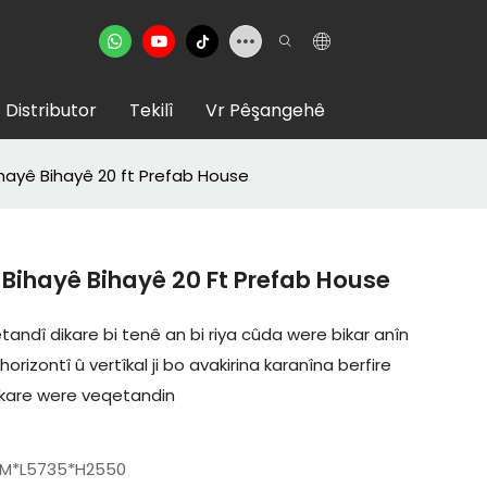
Distributor
Tekilî
Vr Pêşangehê
hayê Bihayê 20 ft Prefab House
 Bihayê Bihayê 20 Ft Prefab House
andî dikare bi tenê an bi riya cûda were bikar anîn
izontî û vertîkal ji bo avakirina karanîna berfire
dikare were veqetandin
M*L5735*H2550