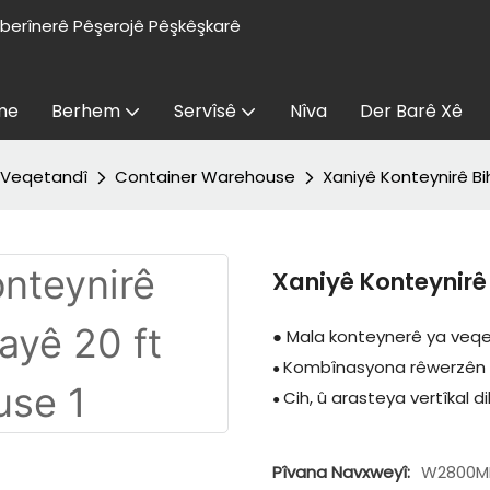
ilberînerê Pêşerojê Pêşkêşkarê
me
Berhem
Servîsê
Nîva
Der Barê Xê
 Veqetandî
Container Warehouse
Xaniyê Konteynirê Bi
Xaniyê Konteynirê
● Mala konteynerê ya veqet
Kombînasyona rêwerzên hor
●
Cih, û arasteya vertîkal 
●
Pîvana Navxweyî:
W2800M