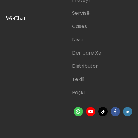
Servîsê
WeChat
Cases
Nîva
Der barê Xê
Distributor
Tekilî
Pêşkî