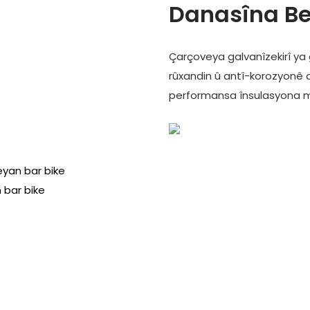
Danasîna Be
Çarçoveya galvanîzekirî ya g
rûxandin û antî-korozyonê d
performansa însulasyona m
ê
eyan bar bike
 bar bike