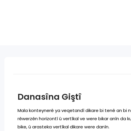
Danasîna Giştî
Mala konteynerê ya veqetandî dikare bi tenê an bi
rêwerzên horizontî û vertîkal ve were bikar anîn da k
bike, û arasteka vertîkal dikare were danîn.