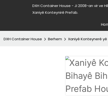
DXH Container House - Ji 2008-an vir ve H
Xaniyê Konteynirê Prefab.
Ho
DXH Container House
Berhem
Xaniyê Konteynerê yê