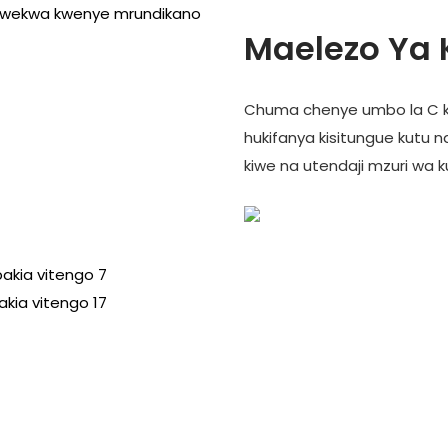
uwekwa kwenye mrundikano
Maelezo Ya 
Chuma chenye umbo la C k
hukifanya kisitungue kutu 
kiwe na utendaji mzuri wa k
upakia vitengo 7
akia vitengo 17