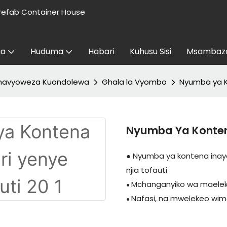
refab Container House
aa
Huduma
Habari
Kuhusu Sisi
Msambaza
navyoweza Kuondolewa
Ghala la Vyombo
Nyumba ya Ko
Nyumba Ya Kontena
● Nyumba ya kontena inay
njia tofauti
Mchanganyiko wa maeleke
●
Nafasi, na mwelekeo wi
●