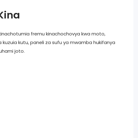
Kina
inachotumia fremu kinachochovya kwa moto,
na kuzuia kutu, paneli za sufu ya mwamba hukifanya
uhami joto.