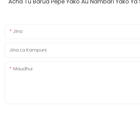
Acha Tu Barua Pepe Yako Au Nambari Yako Ya S
Jina
Jina La Kampuni
Maudhui