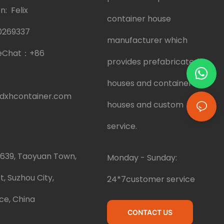
: Felix
container house
0269337
manufacturer which
eChat：
+86
provides prefabricated
houses and container
dxhcontainer.com
houses and custom
service.
.639, Taoyuan Town,
Monday - Sunday:
t, Suzhou City,
24*7customer service
ce, China
CONTACT US