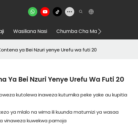
ji
Wasiliana Nasi
Chumba Cha Maonyesho Cha VR
ntena ya Bei Nzuri yenye Urefu wa futi 20
 Ya Bei Nzuri Yenye Urefu Wa Futi 20
oweza kutolewa inaweza kutumika peke yake au kupitia
zo ya mlalo na wima ili kuunda matumizi ya wasaa
ma vinaweza kuwekwa pamoja