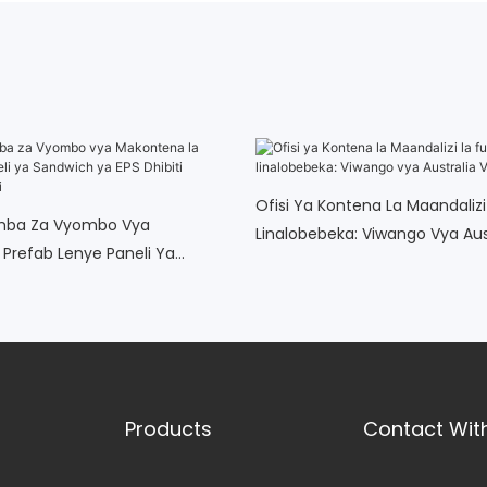
Ofisi Ya Kontena La Maandalizi
mba Za Vyombo Vya
Linalobebeka: Viwango Vya Aus
Prefab Lenye Paneli Ya
Vinavyozingatia
PS Dhibiti Tetemeko La Ardhi
Products
Contact Wit