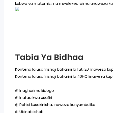
kubwa ya matumizi, na mwelekeo wima unaweza k
Tabia Ya Bidhaa
Kontena la usafirishaji baharini la futi 20 linaweza k
Kontena la usafirishaji baharini la 40HQ linaweza kup
◎ Inagharimu kidogo
◎ Inafaa kwa usafiri
◎ Rahisi kusakinisha, inaweza kunyumbulika
◎ Ubinafsishaji