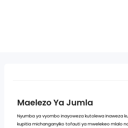
Maelezo Ya Jumla
Nyumba ya vyombo inayoweza kutolewa inaweza ku
kupitia michanganyiko tofauti ya mwelekeo mlalo na