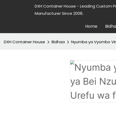
DXH Container House - Leading Custom P
Manufacturer Since 2008..
Home
Bidh
DXH Container House
Bidhaa
Nyumba ya Vyombo Vi