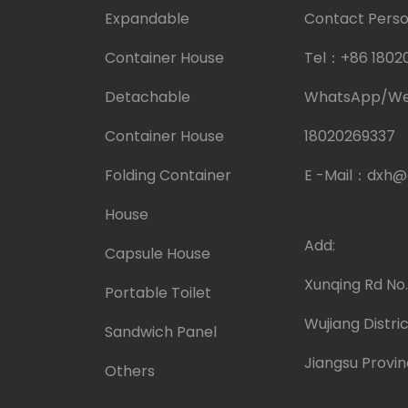
Expandable
Contact Person
Container House
Tel：
+86 1802
Detachable
WhatsApp/W
Container House
18020269337
Folding Container
E -Mail：
dxh@
House
Add:
Capsule House
Xunqing Rd No
Portable Toilet
Wujiang Distric
Sandwich Panel
Jiangsu Provin
Others