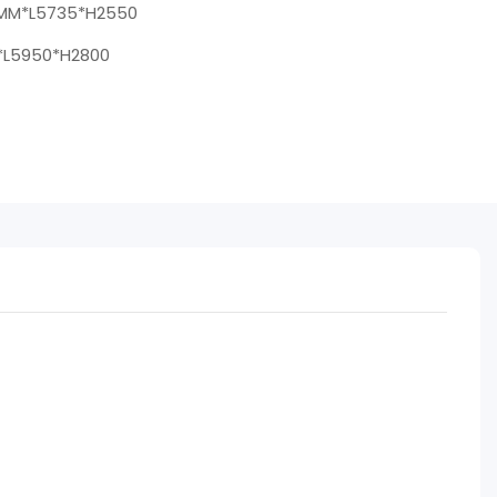
MM*L5735*H2550
L5950*H2800