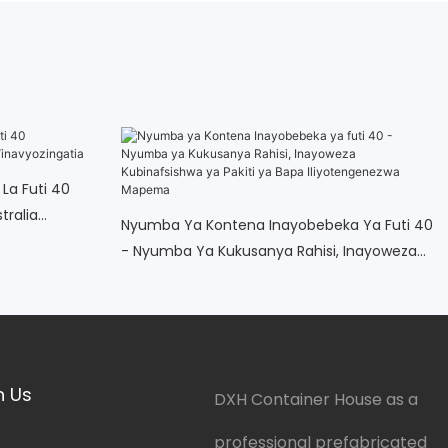
 La Futi 40
tralia
Nyumba Ya Kontena Inayobebeka Ya Futi 40
- Nyumba Ya Kukusanya Rahisi, Inayoweza
Kubinafsishwa Ya Pakiti Ya Bapa
Iliyotengenezwa Mapema
h Us
DXH Container House as a
professional prefabricated