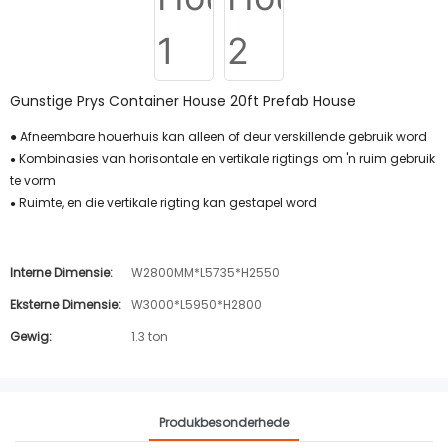
Gunstige Prys Container House 20ft Prefab House
● Afneembare houerhuis kan alleen of deur verskillende gebruik word
Kombinasies van horisontale en vertikale rigtings om 'n ruim gebruik
●
te vorm
Ruimte, en die vertikale rigting kan gestapel word
●
Interne Dimensie:
W2800MM*L5735*H2550
Eksterne Dimensie:
W3000*L5950*H2800
Gewig:
1.3 ton
Produkbesonderhede