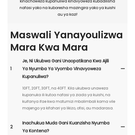
kinachoweza kupanuliwa kinavyoweza kubadilisha
nafasi yako na kuboresha mazingira yako ya kuishi
au ya kazi!
Maswali Yanayoulizwa
Mara Kwa Mara
Je, Ni Ukubwa Gani Unaopatikana Kwa Ajili
1
Ya Nyumba Ya Vyombo Vinavyoweza
Kupanuliwa?
10FT, 20FT, 30FT, na 40FT. Kila ukubwa unaweza
kupanuka ili kutoa nafasi ya ziada ya kuishi, na
kuifanya ifae kwa matumizi mbalimbali kama vile
majengo ya kifahari ya likizo, ofisi, au madarasa.
Inachukua Muda Gani Kuanzisha Nyumba
2
Ya Kontena?