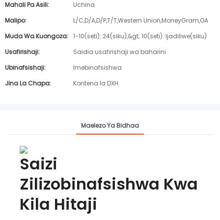
Mahali Pa Asili:
Uchina
Malipo:
L/C,D/A,D/P,T/T,Western Union,MoneyGram,OA
Muda Wa Kuongoza:
1-10(seti): 24(siku),&gt; 10(seti): Ijadiliwe(siku)
Usafirishaji:
Saidia usafirishaji wa baharini
Ubinafsishaji:
Imebinafsishwa
Jina La Chapa:
Kontena la DXH
Maelezo Ya Bidhaa
Saizi
Zilizobinafsishwa Kwa
Kila Hitaji