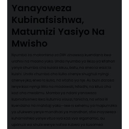
Yanayoweza
Kubinafsishwa,
Matumizi Yasiyo Na
Mwisho
Nyumba za makontena za DXH zinaweza kuendana kwa
urahisi na maono yako. Unda nyumba ya likizo ya kifahari
yenye chumba cha kulala kikuu, bafu, na eneo la wazi la
kuishi. Unda chumba cha kulia chenye shughuli nyingi
chenye jiko, eneo la kulia, na sitaha ya nje. Au buni darasa
lenye kazi nyingi lililo na madawati, hifadhi, na kituo cha
kazi cha mwalimu. Mambo ya ndani yanaweza
kubinafsishwa kwa kutumia vizuizi, fanicha, na vifaa ili
kuendana na mahitaji yako—iwe ni sehemu ya mapumziko
ya ufukweni yenye mandhari ya mandhari, ofisi inayoweza
kuhamishika yenye vituo vya kazi vya ergonomic, au
upanuzi wa shule wenye nafasi kubwa ya kusomea.