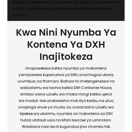
Ongeza vipengele vya hiari kama vile kiyoyozi, kupasha joto,
au taa za juu kwa ajili ya faraja iliyoimarishwa mwaka
mzima.
Kwa Nini Nyumba Ya
Kontena Ya DXH
Inajitokeza
Unapowekeza katika nyumba ya makontena
yanayoweza kupanuliwa ya DXH, unachagua ubora,
uvumbuzi, na thamani. Bidhaa hii imetengenezwa na
wataalamu wa tasnia katika DXH Container House,
ambao wana uzoefu wa miaka mingi katika ujenzi
wa moduli. Iwe unaboresha mali iliyo karibu na ufuo,
unajenga shule ya muda, au unaanzisha uzoefu wa
kipekee wa ukarimu, nyumba za makontena za DXH
hutoa utofauti usio na kifani kwa bei ya ushindani.
Wasiliana nasi leo ili kugundua jinsi chombo hiki