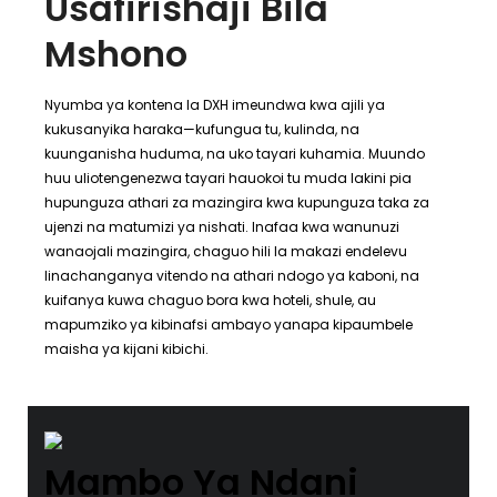
Usafirishaji Bila
Mshono
Nyumba ya kontena la DXH imeundwa kwa ajili ya
kukusanyika haraka—kufungua tu, kulinda, na
kuunganisha huduma, na uko tayari kuhamia. Muundo
huu uliotengenezwa tayari hauokoi tu muda lakini pia
hupunguza athari za mazingira kwa kupunguza taka za
ujenzi na matumizi ya nishati. Inafaa kwa wanunuzi
wanaojali mazingira, chaguo hili la makazi endelevu
linachanganya vitendo na athari ndogo ya kaboni, na
kuifanya kuwa chaguo bora kwa hoteli, shule, au
mapumziko ya kibinafsi ambayo yanapa kipaumbele
maisha ya kijani kibichi.
Mambo Ya Ndani