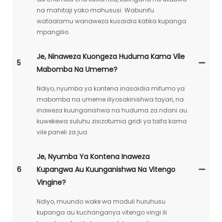
na mahitaji yako mahususi. Wabunifu
wataalamu wanaweza kusaidia katika kupanga
mpangilio.
Je, Ninaweza Kuongeza Huduma Kama Vile
5
Mabomba Na Umeme?
Ndiyo, nyumba ya kontena inasaidia mifumo ya
mabomba na umeme iliyosakinishwa tayari, na
inaweza kuunganishwa na huduma za ndani au
kuwekewa suluhu zisizotumia gridi ya taifa kama
vile paneli za jua.
Je, Nyumba Ya Kontena Inaweza
6
Kupangwa Au Kuunganishwa Na Vitengo
Vingine?
Ndiyo, muundo wake wa moduli huruhusu
kupanga au kuchanganya vitengo vingi ili