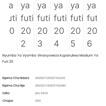
Nyumba Ya Vyombo Vinavyoweza Kupanuliwa Maalum Ya
Futi 20
Kipimo Cha Ndani:
W6160*L5560*H2240
Kipimo Cha Nje:
W6320*L5900*H2480
Uzito:
kilo 3400
Chapa:
DXH