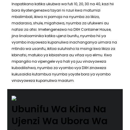
Inapatikana katika ukubwa wa futi 10, 20, 30 na 40, kazi hii
bora iliyotengenezwa tayari ni nzuri kwa matumizi
mbalimbali, ikiwa ni pamoja na nyumba za likizo,
madarasa, shule, migahawa, nyumba za ufukweni au
nafasi za ofisi. Imetengenezwa na DXH Container House,
jina linaloaminika katika ujenzi bunifu, nyumba hii ya
vyombo inayoweza kupanuliwa inachanganya uimara na
mtindo wa usanifu, ikitoa suluhisho la msingi kwa likizo za
kibinafsi, matukio ya kibiashara au vifaa vya elimu. Kwa
mipangilio na vipengele vya hali ya juu vinavyoweza
kubadilishwa, nyumba za vyombo vya DXH zinaweza
kukusaidia kutambua nyumba yoyote bora ya vyombo
vinavyoweza kupanuliwa maalum.
Ubunifu Wa Kina Na
Ujenzi Wa Ubora Wa