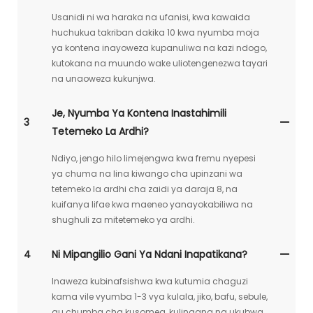
Usanidi ni wa haraka na ufanisi, kwa kawaida
huchukua takriban dakika 10 kwa nyumba moja
ya kontena inayoweza kupanuliwa na kazi ndogo,
kutokana na muundo wake uliotengenezwa tayari
na unaoweza kukunjwa.
Je, Nyumba Ya Kontena Inastahimili
3
Tetemeko La Ardhi?
Ndiyo, jengo hilo limejengwa kwa fremu nyepesi
ya chuma na lina kiwango cha upinzani wa
tetemeko la ardhi cha zaidi ya daraja 8, na
kuifanya lifae kwa maeneo yanayokabiliwa na
shughuli za mitetemeko ya ardhi.
4
Ni Mipangilio Gani Ya Ndani Inapatikana?
Inaweza kubinafsishwa kwa kutumia chaguzi
kama vile vyumba 1-3 vya kulala, jiko, bafu, sebule,
au chumba cha kusomea, kulingana na ukubwa