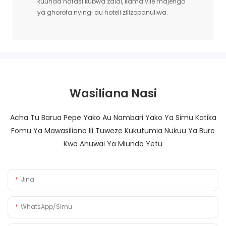
kuunda nafasi kubwa zaidi, kama vile majengo
ya ghorofa nyingi au hoteli zilizopanuliwa.
Wasiliana Nasi
Acha Tu Barua Pepe Yako Au Nambari Yako Ya Simu Katika
Fomu Ya Mawasiliano Ili Tuweze Kukutumia Nukuu Ya Bure
Kwa Anuwai Ya Miundo Yetu
Jina
WhatsApp/Simu