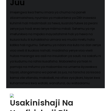
Juu
Imejengwa kwa fremu imara ya chuma na paneli
zilizoimarishwa, nyumba ya makontena ya DXH inaweza
kuhimili hali mbalimbali za hewa, kuanzia fukwe za pwani
zenye jua hadi eneo lenye milima mikali. Sehemu ya nje
imefunikwa na mipako inayostahimili hali ya hewa na
kuzuia kutu ili kuhakikisha uimara wa muda mrefu hata
katika hali ngumu. Sehemu ya ndani ina kuta na dari zenye
vioo viwili ili kuokoa nishati; madirisha yenye vioo viwili
hutoa mwanga wa asili na insulation ya sauti; na sakafu ni
ya kudumu na rahisi kusafisha. Maboresho ya hiari ni
pamoja na mifumo ya mabomba na umeme iliyowekwa
tayari, utangamano wa paneli za jua, na fanicha za kisasa
kama vile vitanda, makabati, na vifaa vya jikoni, tayari kwa
kuhamishwa kwa watalii, wanafunzi, au wataalamu.
Usakinishaji Na