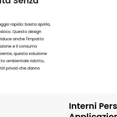
lità Senza
gio rapido: basta aprirla,
trasloco. Questo design
riduce anche l'impatto
ruzione e il consumo
mbiente, questa soluzione
tto ambientale ridotto,
ri privati ​​che danno
Interni Pers
Applicazio