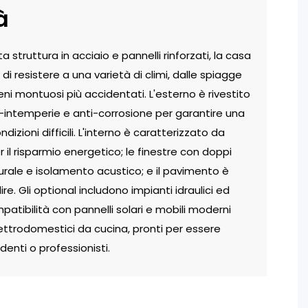
à
 struttura in acciaio e pannelli rinforzati, la casa
di resistere a una varietà di climi, dalle spiagge
eni montuosi più accidentati. L'esterno è rivestito
-intemperie e anti-corrosione per garantire una
izioni difficili. L'interno è caratterizzato da
per il risparmio energetico; le finestre con doppi
turale e isolamento acustico; e il pavimento è
ire. Gli optional includono impianti idraulici ed
ompatibilità con pannelli solari e mobili moderni
ettrodomestici da cucina, pronti per essere
denti o professionisti.