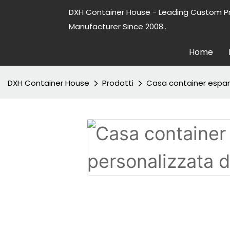
DXH Container House - Leading Custom P
Manufacturer Since 2008..
Home
DXH Container House
Prodotti
Casa container espan