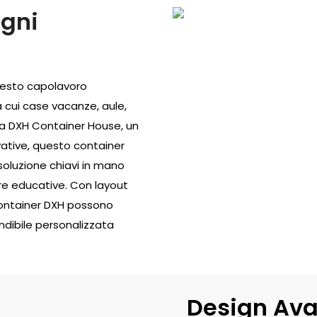
Ogni
 questo capolavoro
a cui case vacanze, aule,
 da DXH Container House, un
vative, questo container
oluzione chiavi in ​​mano
re educative. Con layout
 container DXH possono
andibile personalizzata
Design Ava