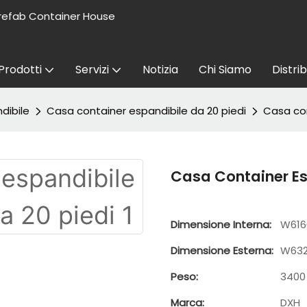
refab Container House
Prodotti
Servizi
Notizia
Chi Siamo
Distri
dibile
Casa container espandibile da 20 piedi
Casa con
Casa Container Es
Dimensione Interna:
W616
Dimensione Esterna:
W632
Peso:
3400
Marca:
DXH