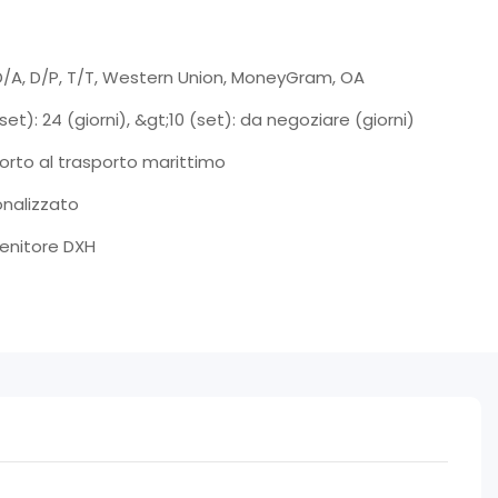
D/A, D/P, T/T, Western Union, MoneyGram, OA
(set): 24 (giorni), &gt;10 (set): da negoziare (giorni)
orto al trasporto marittimo
onalizzato
enitore DXH