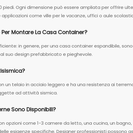
 40 piedi. Ogni dimensione può essere ampliata per offrire ulte
pplicazioni come ville per le vacanze, uffici o aule scolasti
 Per Montare La Casa Container?
fficiente: in genere, per una casa container espandibile, sono
l suo design prefabbricato e pieghevole.
tisismica?
con un telaio in acciaio leggero e ha una resistenza ai terremoti
ggette ad attività sismica.
erne Sono Disponibili?
on opzioni come 1-3 camere da letto, una cucina, un bagno, 
elle esigenze specifiche. Designer professionisti possono as