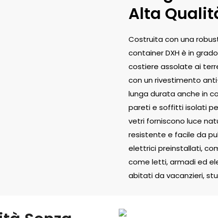
Alta Qualit
Costruita con una robusta
container DXH è in grado 
costiere assolate ai terr
con un rivestimento anti
lunga durata anche in cond
pareti e soffitti isolati 
vetri forniscono luce na
resistente e facile da pul
elettrici preinstallati, c
come letti, armadi ed el
abitati da vacanzieri, stu