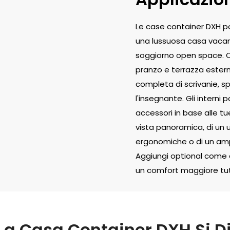
Le case container DXH po
una lussuosa casa vacan
soggiorno open space. C
pranzo e terrazza ester
completa di scrivanie, sp
l'insegnante. Gli interni 
accessori in base alle tu
vista panoramica, di un u
ergonomiche o di un amp
Aggiungi optional come a
un comfort maggiore tut
La Casa Container DXH Si D