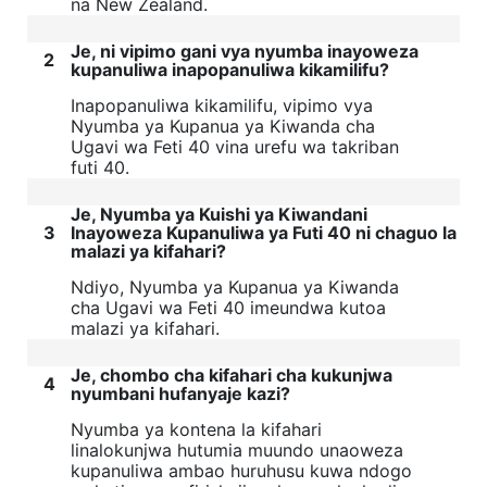
na New Zealand.
Je, ni vipimo gani vya nyumba inayoweza
2
kupanuliwa inapopanuliwa kikamilifu?
Inapopanuliwa kikamilifu, vipimo vya
Nyumba ya Kupanua ya Kiwanda cha
Ugavi wa Feti 40 vina urefu wa takriban
futi 40.
Je, Nyumba ya Kuishi ya Kiwandani
3
Inayoweza Kupanuliwa ya Futi 40 ni chaguo la
malazi ya kifahari?
Ndiyo, Nyumba ya Kupanua ya Kiwanda
cha Ugavi wa Feti 40 imeundwa kutoa
malazi ya kifahari.
Je, chombo cha kifahari cha kukunjwa
4
nyumbani hufanyaje kazi?
Nyumba ya kontena la kifahari
linalokunjwa hutumia muundo unaoweza
kupanuliwa ambao huruhusu kuwa ndogo