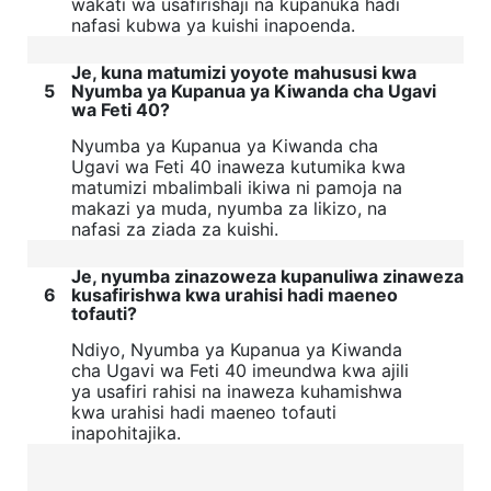
wakati wa usafirishaji na kupanuka hadi
nafasi kubwa ya kuishi inapoenda.
Je, kuna matumizi yoyote mahususi kwa
5
Nyumba ya Kupanua ya Kiwanda cha Ugavi
wa Feti 40?
Nyumba ya Kupanua ya Kiwanda cha
Ugavi wa Feti 40 inaweza kutumika kwa
matumizi mbalimbali ikiwa ni pamoja na
makazi ya muda, nyumba za likizo, na
nafasi za ziada za kuishi.
Je, nyumba zinazoweza kupanuliwa zinaweza
6
kusafirishwa kwa urahisi hadi maeneo
tofauti?
Ndiyo, Nyumba ya Kupanua ya Kiwanda
cha Ugavi wa Feti 40 imeundwa kwa ajili
ya usafiri rahisi na inaweza kuhamishwa
kwa urahisi hadi maeneo tofauti
inapohitajika.