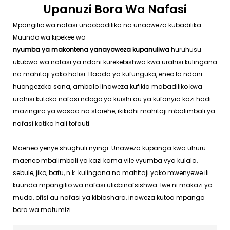
Upanuzi Bora Wa Nafasi
Mpangilio wa nafasi unaobadilika na unaoweza kubadilika:
Muundo wa kipekee wa
nyumba ya makontena yanayoweza kupanuliwa
huruhusu
ukubwa wa nafasi ya ndani kurekebishwa kwa urahisi kulingana
na mahitaji yako halisi. Baada ya kufunguka, eneo la ndani
huongezeka sana, ambalo linaweza kufikia mabadiliko kwa
urahisi kutoka nafasi ndogo ya kuishi au ya kufanyia kazi hadi
mazingira ya wasaa na starehe, ikikidhi mahitaji mbalimbali ya
nafasi katika hali tofauti.
Maeneo yenye shughuli nyingi: Unaweza kupanga kwa uhuru
maeneo mbalimbali ya kazi kama vile vyumba vya kulala,
sebule, jiko, bafu, n.k. kulingana na mahitaji yako mwenyewe ili
kuunda mpangilio wa nafasi uliobinafsishwa. Iwe ni makazi ya
muda, ofisi au nafasi ya kibiashara, inaweza kutoa mpango
bora wa matumizi.