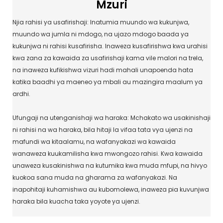
Mzuri
Njia rahisi ya usafirishaji: Inatumia muundo wa kukunjwa,
muundo wa jumla ni mdogo, na ujazo mdogo baada ya
kukunjwa ni rahisi kusafirisha. Inaweza kusafirishwa kwa urahisi
kwa zana za kawaida za usafirishaji kama vile malori na trela,
na inaweza kufikishwa vizuri hadi mahali unapoenda hata
katika baadhi ya maeneo ya mbali au mazingira maalum ya
ardhi.
Ufungaji na utenganishaji wa haraka: Mchakato wa usakinishaji
ni rahisi na wa haraka, bila hitaji la vifaa tata vya ujenzi na
mafundi wa kitaalamu, na wafanyakazi wa kawaida
wanaweza kuukamilisha kwa mwongozo rahisi. Kwa kawaida
unaweza kusakinishwa na kutumika kwa muda mfupi, na hivyo
kuokoa sana muda na gharama za wafanyakazi. Na
inapohitaji kuhamishwa au kubomolewa, inaweza pia kuvunjwa
haraka bila kuacha taka yoyote ya ujenzi.