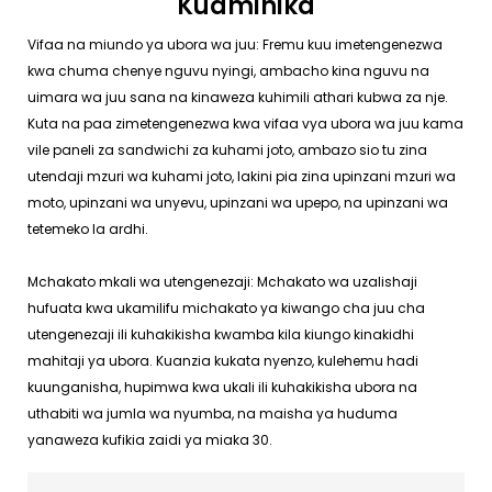
Kuaminika
Vifaa na miundo ya ubora wa juu: Fremu kuu imetengenezwa
kwa chuma chenye nguvu nyingi, ambacho kina nguvu na
uimara wa juu sana na kinaweza kuhimili athari kubwa za nje.
Kuta na paa zimetengenezwa kwa vifaa vya ubora wa juu kama
vile paneli za sandwichi za kuhami joto, ambazo sio tu zina
utendaji mzuri wa kuhami joto, lakini pia zina upinzani mzuri wa
moto, upinzani wa unyevu, upinzani wa upepo, na upinzani wa
tetemeko la ardhi.
Mchakato mkali wa utengenezaji: Mchakato wa uzalishaji
hufuata kwa ukamilifu michakato ya kiwango cha juu cha
utengenezaji ili kuhakikisha kwamba kila kiungo kinakidhi
mahitaji ya ubora. Kuanzia kukata nyenzo, kulehemu hadi
kuunganisha, hupimwa kwa ukali ili kuhakikisha ubora na
uthabiti wa jumla wa nyumba, na maisha ya huduma
yanaweza kufikia zaidi ya miaka 30.