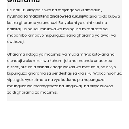
Gharama
Bei nafuu: Ikilinganishwa na majengo ya kitamaduni,
nyumba za makontena zinazoweza kukunjwa
zina faida kubwa
katika gharama ya ununuzi. Bei yake ni ya chini kiasi, na
haihitaji usindikaji mkubwa wa msingi na miradi tata ya
mapambo, ambayo hupunguza sana gharama ya awali ya
uwekezaji.
Gharama ndogo ya matumizi ya muda mrefu: Kutokana na
utendaji wake mzuri wa kuhami joto na muundo unaookoa
nishati, hutumia nishati kidogo wakati wa matumizi, na hivyo
kupunguza gharama za uendeshaji za kila siku. Wakati huo huo,
vipengele vyake imara na vya kudumu pia hupunguza
mzunguko wa matengenezo na uingizwaji, na hivyo kuokoa
zaidi gharama za matumizi.