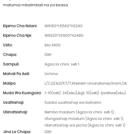
matumizi mbalimbali na ya kisasa.
Kipimo Cha Ndani:
W6160*L5560*H2240
Kipimo Cha Nje:
W6320*L5900*H2480
Uzito:
kilo 3400
Chapa:
DXH
Sampuli:
Agizo la chini: seti 1
Mahali Pa Asili:
Uchina
Malipo:
L/C,D/A,D/P,T/T,Western Union,MoneyGram,OA
Muda Wa Kuongoza:
1-10(seti): 24(siku),&gt; 10(seti): Ijadiliwe(siku)
Usafirishaji:
Saidia usafirishaji wa baharini
Ubinafsishaji:
Nembo maalum (Agizo la chini: seti 1),
Ufungashaji maalum (Agizo la chini: seti 1),
Ubinafsishaji wa picha (Agizo la chini: seti 1)
Jina La Chapa:
DXH