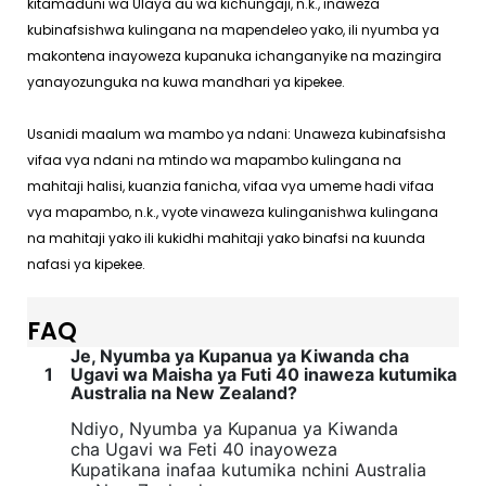
kitamaduni wa Ulaya au wa kichungaji, n.k., inaweza
kubinafsishwa kulingana na mapendeleo yako, ili nyumba ya
makontena inayoweza kupanuka ichanganyike na mazingira
yanayozunguka na kuwa mandhari ya kipekee.
Usanidi maalum wa mambo ya ndani: Unaweza kubinafsisha
vifaa vya ndani na mtindo wa mapambo kulingana na
mahitaji halisi, kuanzia fanicha, vifaa vya umeme hadi vifaa
vya mapambo, n.k., vyote vinaweza kulinganishwa kulingana
na mahitaji yako ili kukidhi mahitaji yako binafsi na kuunda
nafasi ya kipekee.
FAQ
Je, Nyumba ya Kupanua ya Kiwanda cha
1
Ugavi wa Maisha ya Futi 40 inaweza kutumika
Australia na New Zealand?
Ndiyo, Nyumba ya Kupanua ya Kiwanda
cha Ugavi wa Feti 40 inayoweza
Kupatikana inafaa kutumika nchini Australia