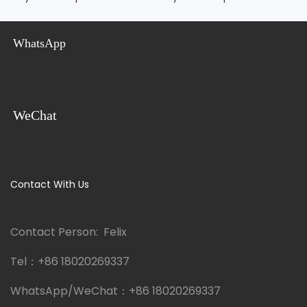
Futi 20
Mabawa Mawili Ya Futi 20
WhatsApp
WeChat
Contact With Us
Contact Person: Felix
Tel：
+86 18020269337
WhatsApp/WeChat：
+86 18020269337