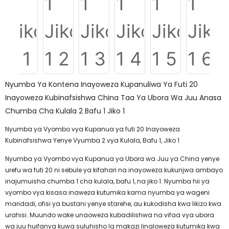
Nyumba Ya Kontena Inayoweza Kupanuliwa Ya Futi 20
Inayoweza Kubinafsishwa China Taa Ya Ubora Wa Juu Anasa
Chumba Cha Kulala 2 Bafu 1 Jiko 1
Nyumba ya Vyombo vya Kupanua ya futi 20 Inayoweza
Kubinafsishwa Yenye Vyumba 2 vya Kulala, Bafu 1, Jiko 1
Nyumba ya Vyombo vya Kupanua ya Ubora wa Juu ya China yenye
urefu wa futi 20 ni sebule ya kifahari na inayoweza kukunjwa ambayo
inajumuisha chumba 1 cha kulala, bafu 1, na jiko 1. Nyumba hii ya
vyombo vya kisasa inaweza kutumika kama nyumba ya wageni
maridadi, ofisi ya bustani yenye starehe, au kukodisha kwa likizo kwa
urahisi. Muundo wake unaoweza kubadilishwa na vifaa vya ubora
wa juu huifanya kuwa suluhisho la makazi linaloweza kutumika kwa