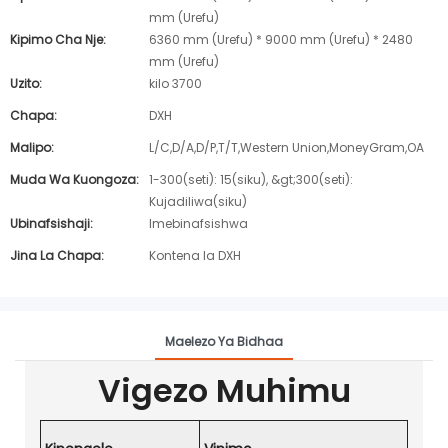
mm (Urefu)
Kipimo Cha Nje:
6360 mm (Urefu) * 9000 mm (Urefu) * 2480
mm (Urefu)
Uzito:
kilo 3700
Chapa:
DXH
Malipo:
L/C,D/A,D/P,T/T,Western Union,MoneyGram,OA
Muda Wa Kuongoza:
1-300(seti): 15(siku), &gt;300(seti):
Kujadiliwa(siku)
Ubinafsishaji:
Imebinafsishwa
Jina La Chapa:
Kontena la DXH
Maelezo Ya Bidhaa
Vigezo Muhimu