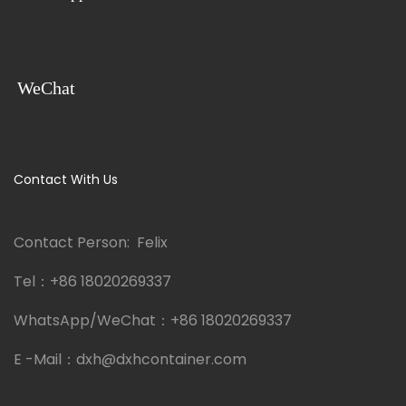
WeChat
Contact With Us
Contact Person: Felix
Tel：
+86 18020269337
WhatsApp/WeChat：
+86 18020269337
E -Mail：
dxh@dxhcontainer.com