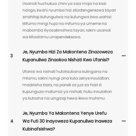
Usanidi huchukua chini ya saa moja na kazi
ndogo, kwani nyumba hizi zilizotengenezwa tayari
zinahitaji kufunguliwa na kufungwa kwa urahisi.
Mifumo mingi huja na mifumo ya umeme na
mabomba iliyosakinishwa tayari, lakini usanidi
wa kitaalamu unapendekezwa.
Je, Nyumba Hizi Za Makontena Zinazoweza
3
Kupanuliwa Zinaokoa Nishati Kwa Ufanisi?
Ufanisi wa nishati hutofautiana kulingana na
mfumo, lakini nyingi zina kuta zenye insulation,
madirisha bora, na paneli za jua za hiari ili
kupunguza matumizi ya nishati, huku insulation
ya kutosha na uingizaji hewa ikiwa muhimu.
Je, Nyumba Ya Makontena Yenye Urefu
4
Wa Futi 30 Inayoweza Kupanuliwa Inaweza
Kubinafsishwa?