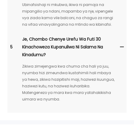
Ubinafsishaji ni mkubwa, ikiwa ni pamoja na
mipangilio ya ndani, mapambo ya nje, vipengele
vya ziada kama vile balconi, na chaguo za rangi
na vifaa vinavyolingana na mtindo wa kibinafsi.
Je, Chombo Chenye Urefu Wa Futi 30
5
Kinachoweza Kupanuliwa Ni Salama Na
Kinadumu?
Zikiwa zimejengwa kwa chuma cha hali ya juu,
nyumba hizi zimeundwa kustahimili hali mbaya
ya hewa, zikiwa hazipitishi maji, haziwezi kuungua,
haziwezi kutu, na haziwezi kuharibika.
Matengenezo ya mara kwa mara yatahakikisha
uimara wa nyumba.