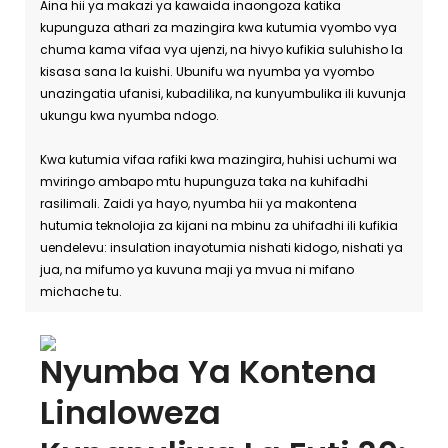
Aina hii ya makazi ya kawaida inaongoza katika
kupunguza athari za mazingira kwa kutumia vyombo vya
chuma kama vifaa vya ujenzi, na hivyo kufikia suluhisho la
kisasa sana la kuishi. Ubunifu wa nyumba ya vyombo
unazingatia ufanisi, kubadilika, na kunyumbulika ili kuvunja
ukungu kwa nyumba ndogo.
Kwa kutumia vifaa rafiki kwa mazingira, huhisi uchumi wa
mviringo ambapo mtu hupunguza taka na kuhifadhi
rasilimali. Zaidi ya hayo, nyumba hii ya makontena
hutumia teknolojia za kijani na mbinu za uhifadhi ili kufikia
uendelevu: insulation inayotumia nishati kidogo, nishati ya
jua, na mifumo ya kuvuna maji ya mvua ni mifano
michache tu.
Nyumba Ya Kontena
Linaloweza