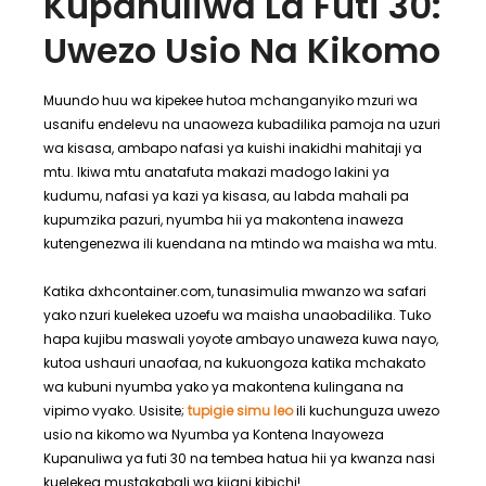
Kupanuliwa La Futi 30:
Uwezo Usio Na Kikomo
Muundo huu wa kipekee hutoa mchanganyiko mzuri wa
usanifu endelevu na unaoweza kubadilika pamoja na uzuri
wa kisasa, ambapo nafasi ya kuishi inakidhi mahitaji ya
mtu. Ikiwa mtu anatafuta makazi madogo lakini ya
kudumu, nafasi ya kazi ya kisasa, au labda mahali pa
kupumzika pazuri, nyumba hii ya makontena inaweza
kutengenezwa ili kuendana na mtindo wa maisha wa mtu.
Katika dxhcontainer.com, tunasimulia mwanzo wa safari
yako nzuri kuelekea uzoefu wa maisha unaobadilika. Tuko
hapa kujibu maswali yoyote ambayo unaweza kuwa nayo,
kutoa ushauri unaofaa, na kukuongoza katika mchakato
wa kubuni nyumba yako ya makontena kulingana na
vipimo vyako. Usisite;
tupigie simu leo
​​ili kuchunguza uwezo
usio na kikomo wa Nyumba ya Kontena Inayoweza
Kupanuliwa ya futi 30 na tembea hatua hii ya kwanza nasi
kuelekea mustakabali wa kijani kibichi!