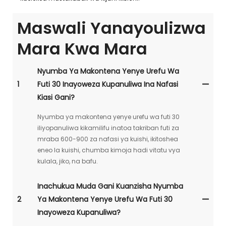
Maswali Yanayoulizwa
Mara Kwa Mara
Nyumba Ya Makontena Yenye Urefu Wa
1
Futi 30 Inayoweza Kupanuliwa Ina Nafasi
Kiasi Gani?
Nyumba ya makontena yenye urefu wa futi 30
iliyopanuliwa kikamilifu inatoa takriban futi za
mraba 600-900 za nafasi ya kuishi, ikitoshea
eneo la kuishi, chumba kimoja hadi vitatu vya
kulala, jiko, na bafu.
Inachukua Muda Gani Kuanzisha Nyumba
2
Ya Makontena Yenye Urefu Wa Futi 30
Inayoweza Kupanuliwa?