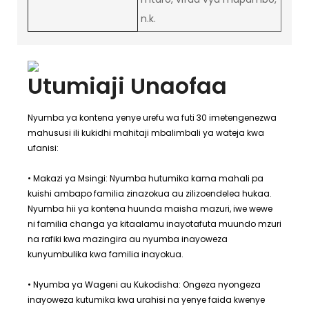
n.k.
Utumiaji Unaofaa
Nyumba ya kontena yenye urefu wa futi 30 imetengenezwa
mahususi ili kukidhi mahitaji mbalimbali ya wateja kwa
ufanisi:
• Makazi ya Msingi: Nyumba hutumika kama mahali pa
kuishi ambapo familia zinazokua au zilizoendelea hukaa.
Nyumba hii ya kontena huunda maisha mazuri, iwe wewe
ni familia changa ya kitaalamu inayotafuta muundo mzuri
na rafiki kwa mazingira au nyumba inayoweza
kunyumbulika kwa familia inayokua.
• Nyumba ya Wageni au Kukodisha: Ongeza nyongeza
inayoweza kutumika kwa urahisi na yenye faida kwenye