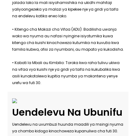
jalada lako la mali isiyohamishika na ukidhi mahitaji
yaliyoongezeka ya malazi ya kipekee nje ya gridi ya taifa
na endelevu katika eneo lako.
• Kitengo cha Makazi cha Vifaa (ADU): Badilisha uwanja
wako wa nyuma au nafasi nyingine isiyotumika kuwa
kitengo cha kuishi kinachoweza kutumika na kuvutia kwa
familia kubwa, ofisi za nyumbani, au mapato ya kukodisha.
• Kabati la Mbali au Kimbilio: Toroka kwa raha tulivu ukiwa
na vifaa vya kuishi nje ya gridi ya taifa na kukubalika kwa
asili kunakotolewa kupitia nyumba ya makontena yenye
urefu wa futi 30.
Uendelevu Na Ubunifu
Uendelevu na uvumbuzi huunda maadili ya msingi nyuma
ya chombo kidogo kinachoweza kupanuliwa cha futi 30.