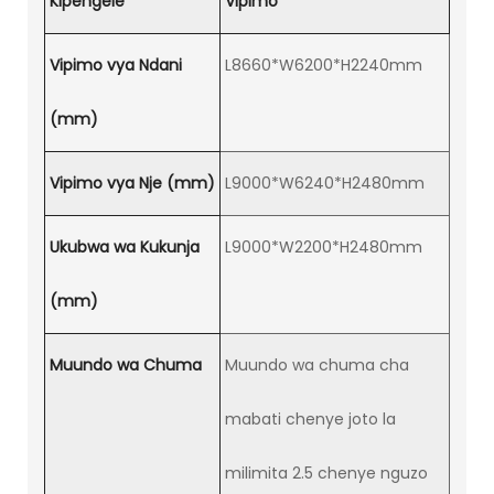
Kipengele
Vipimo
Vipimo vya Ndani
L8660*W6200*H2240mm
(mm)
Vipimo vya Nje (mm)
L9000*W6240*H2480mm
Ukubwa wa Kukunja
L9000*W2200*H2480mm
(mm)
Muundo wa Chuma
Muundo wa chuma cha
mabati chenye joto la
milimita 2.5 chenye nguzo