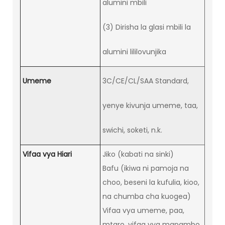
alumini mbili
(3) Dirisha la glasi mbili la
alumini lililovunjika
Umeme
3C/CE/CL/SAA Standard,
yenye kivunja umeme, taa,
swichi, soketi, n.k.
Vifaa vya Hiari
Jiko (kabati na sinki)
Bafu (ikiwa ni pamoja na
choo, beseni la kufulia, kioo,
na chumba cha kuogea)
Vifaa vya umeme, paa,
mtaro, vifaa vya mapambo,