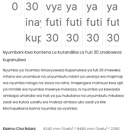
Nyumbani Kwa Kontena La Kutandikia La Futi 30 Linaloweza
Kupanuliwa
Nyumba ya Vyombo Vinavyoweza Kupanuliwa ya futi 30 imeweka
mfano wa uvumbuzi na unyumbufu ndani ya uwanja wa majimaji
wa nyumba ndogo na zisizo na raha. Imejengwa mahsusi kwa ajili
ya mmiliki wa nyumba mwenye mawazo, ni nyumba ya kawaida
ambapo uhandisi wa hali ya juu hukutana na unyumbufu mkubwa
zaidi wa kutoa uzoefu wa makazi ambao uko zaidi ya kile
kilichojulikana kama nyumba za vyombo.
Kipimo Cha Ndani:
6240 mm (Urefu) * 8480 mm (Urefu) * 2280