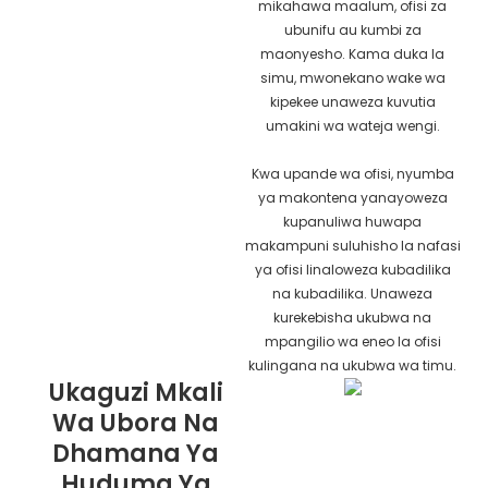
mikahawa maalum, ofisi za
ubunifu au kumbi za
maonyesho. Kama duka la
simu, mwonekano wake wa
kipekee unaweza kuvutia
umakini wa wateja wengi.
Kwa upande wa ofisi, nyumba
ya makontena yanayoweza
kupanuliwa huwapa
makampuni suluhisho la nafasi
ya ofisi linaloweza kubadilika
na kubadilika. Unaweza
kurekebisha ukubwa na
mpangilio wa eneo la ofisi
kulingana na ukubwa wa timu.
Ukaguzi Mkali
Wa Ubora Na
Dhamana Ya
Huduma Ya