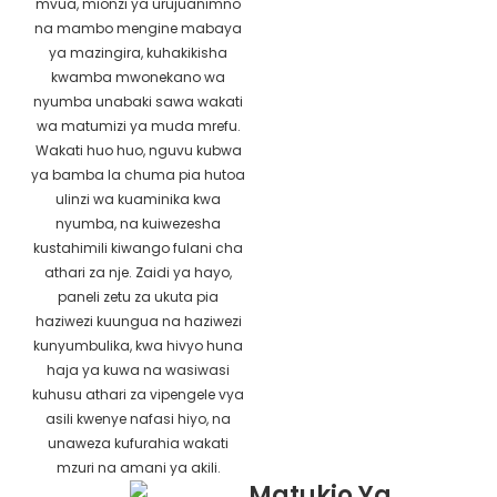
mvua, mionzi ya urujuanimno
na mambo mengine mabaya
ya mazingira, kuhakikisha
kwamba mwonekano wa
nyumba unabaki sawa wakati
wa matumizi ya muda mrefu.
Wakati huo huo, nguvu kubwa
ya bamba la chuma pia hutoa
ulinzi wa kuaminika kwa
nyumba, na kuiwezesha
kustahimili kiwango fulani cha
athari za nje. Zaidi ya hayo,
paneli zetu za ukuta pia
haziwezi kuungua na haziwezi
kunyumbulika, kwa hivyo huna
haja ya kuwa na wasiwasi
kuhusu athari za vipengele vya
asili kwenye nafasi hiyo, na
unaweza kufurahia wakati
mzuri na amani ya akili.
Matukio Ya