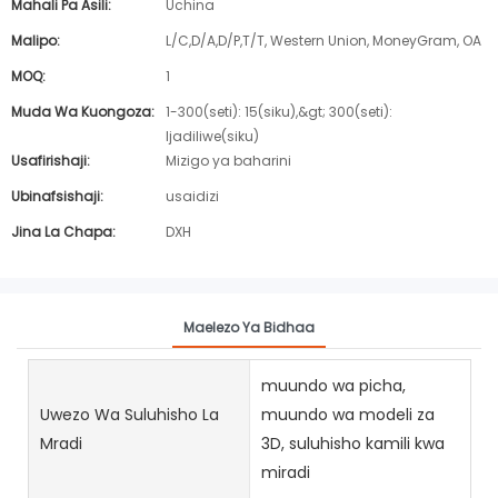
Mahali Pa Asili:
Uchina
Malipo:
L/C,D/A,D/P,T/T, Western Union, MoneyGram, OA
MOQ:
1
Muda Wa Kuongoza:
1-300(seti): 15(siku),&gt; 300(seti):
Ijadiliwe(siku)
Usafirishaji:
Mizigo ya baharini
Ubinafsishaji:
usaidizi
Jina La Chapa:
DXH
Maelezo Ya Bidhaa
muundo wa picha,
Uwezo Wa Suluhisho La
muundo wa modeli za
Mradi
3D, suluhisho kamili kwa
miradi