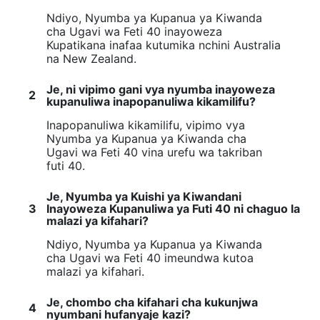
Ndiyo, Nyumba ya Kupanua ya Kiwanda
cha Ugavi wa Feti 40 inayoweza
Kupatikana inafaa kutumika nchini Australia
na New Zealand.
Je, ni vipimo gani vya nyumba inayoweza
2
kupanuliwa inapopanuliwa kikamilifu?
Inapopanuliwa kikamilifu, vipimo vya
Nyumba ya Kupanua ya Kiwanda cha
Ugavi wa Feti 40 vina urefu wa takriban
futi 40.
Je, Nyumba ya Kuishi ya Kiwandani
3
Inayoweza Kupanuliwa ya Futi 40 ni chaguo la
malazi ya kifahari?
Ndiyo, Nyumba ya Kupanua ya Kiwanda
cha Ugavi wa Feti 40 imeundwa kutoa
malazi ya kifahari.
Je, chombo cha kifahari cha kukunjwa
4
nyumbani hufanyaje kazi?