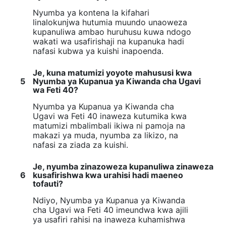
Nyumba ya kontena la kifahari
linalokunjwa hutumia muundo unaoweza
kupanuliwa ambao huruhusu kuwa ndogo
wakati wa usafirishaji na kupanuka hadi
nafasi kubwa ya kuishi inapoenda.
Je, kuna matumizi yoyote mahususi kwa
5
Nyumba ya Kupanua ya Kiwanda cha Ugavi
wa Feti 40?
Nyumba ya Kupanua ya Kiwanda cha
Ugavi wa Feti 40 inaweza kutumika kwa
matumizi mbalimbali ikiwa ni pamoja na
makazi ya muda, nyumba za likizo, na
nafasi za ziada za kuishi.
Je, nyumba zinazoweza kupanuliwa zinaweza
6
kusafirishwa kwa urahisi hadi maeneo
tofauti?
Ndiyo, Nyumba ya Kupanua ya Kiwanda
cha Ugavi wa Feti 40 imeundwa kwa ajili
ya usafiri rahisi na inaweza kuhamishwa