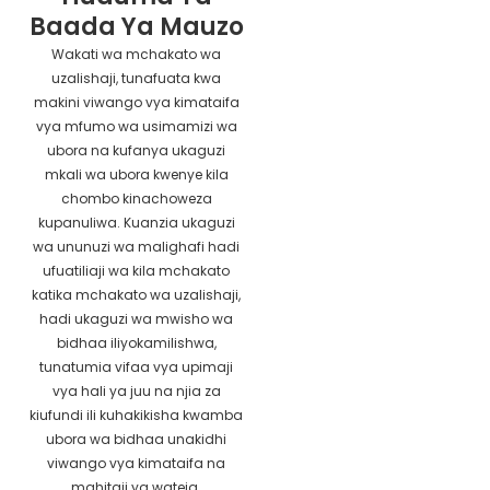
Baada Ya Mauzo
Wakati wa mchakato wa
uzalishaji, tunafuata kwa
makini viwango vya kimataifa
vya mfumo wa usimamizi wa
ubora na kufanya ukaguzi
mkali wa ubora kwenye kila
chombo kinachoweza
kupanuliwa. Kuanzia ukaguzi
wa ununuzi wa malighafi hadi
ufuatiliaji wa kila mchakato
katika mchakato wa uzalishaji,
hadi ukaguzi wa mwisho wa
bidhaa iliyokamilishwa,
tunatumia vifaa vya upimaji
vya hali ya juu na njia za
kiufundi ili kuhakikisha kwamba
ubora wa bidhaa unakidhi
viwango vya kimataifa na
mahitaji ya wateja.