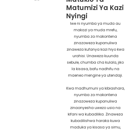
Matumizi Ya Kazi
Nyingi
Iwe ni nyumba ya muda au
makazi ya muda mrefu,
nyumba za makontena
zinazoweza kupanuliwa
zinaweza kufanya kazi hiyo kwa
urahisi. Unaweza kuunda
sebule, chumba cha kulala, jiko
la kisasa, bafu nadhifu na
maeneo mengine ya utendaji.
Kwa madhumuni ya kibiashara,
nyumba za makontena
zinazoweza kupanuliwa
zinaonyesha uwezo usio na
kifani wa kubadilika. Zinaweza
kubadilishwa haraka kuwa
maduka ya kisasa ya simu,