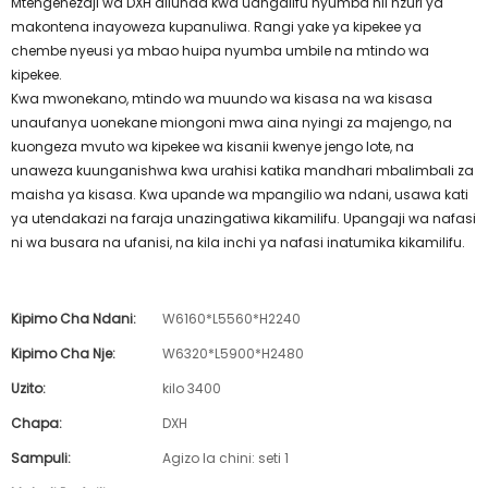
Mtengenezaji wa DXH aliunda kwa uangalifu nyumba hii nzuri ya
makontena inayoweza kupanuliwa. Rangi yake ya kipekee ya
chembe nyeusi ya mbao huipa nyumba umbile na mtindo wa
kipekee.
Kwa mwonekano, mtindo wa muundo wa kisasa na wa kisasa
unaufanya uonekane miongoni mwa aina nyingi za majengo, na
kuongeza mvuto wa kipekee wa kisanii kwenye jengo lote, na
unaweza kuunganishwa kwa urahisi katika mandhari mbalimbali za
maisha ya kisasa. Kwa upande wa mpangilio wa ndani, usawa kati
ya utendakazi na faraja unazingatiwa kikamilifu. Upangaji wa nafasi
ni wa busara na ufanisi, na kila inchi ya nafasi inatumika kikamilifu.
Kipimo Cha Ndani:
W6160*L5560*H2240
Kipimo Cha Nje:
W6320*L5900*H2480
Uzito:
kilo 3400
Chapa:
DXH
Sampuli:
Agizo la chini: seti 1