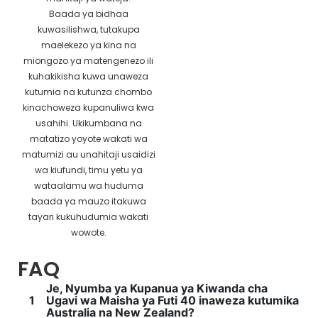
Baada ya bidhaa
kuwasilishwa, tutakupa
maelekezo ya kina na
miongozo ya matengenezo ili
kuhakikisha kuwa unaweza
kutumia na kutunza chombo
kinachoweza kupanuliwa kwa
usahihi. Ukikumbana na
matatizo yoyote wakati wa
matumizi au unahitaji usaidizi
wa kiufundi, timu yetu ya
wataalamu wa huduma
baada ya mauzo itakuwa
tayari kukuhudumia wakati
wowote.
FAQ
Je, Nyumba ya Kupanua ya Kiwanda cha
1
Ugavi wa Maisha ya Futi 40 inaweza kutumika
Australia na New Zealand?