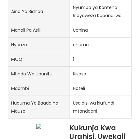
Nyumba ya Kontena
Aina Ya Bidhaa
Inayoweza Kupanuliwa
Mahali Pa Asili
Uchina
Nyenzo
chuma
MOQ
1
Mtindo Wa Ubunifu
Kisasa
Maombi
Hoteli
Huduma Ya Baada Ya
Usaidizi wa kiufundi
Mauzo
mtandaoni
Kukunja Kwa
Urahisi, Uwekaji