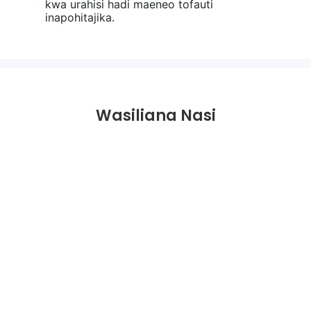
kwa urahisi hadi maeneo tofauti
inapohitajika.
Wasiliana Nasi
Acha Tu Barua Pepe Yako Au Nambari Yako Ya Simu Katika
Fomu Ya Mawasiliano Ili Tuweze Kukutumia Nukuu Ya Bure
Kwa Anuwai Ya Miundo Yetu
Jina
WhatsApp/Simu
Jina La Kampuni