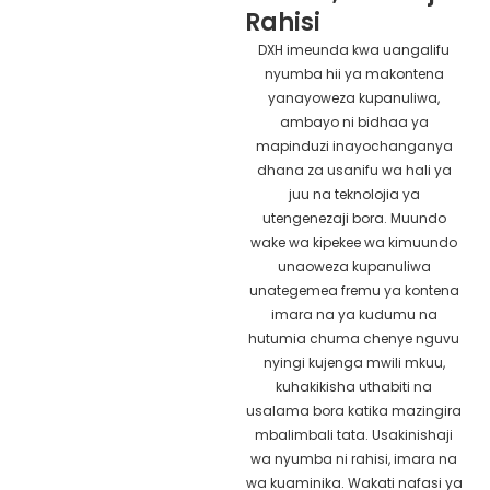
Rahisi
DXH imeunda kwa uangalifu
nyumba hii ya makontena
yanayoweza kupanuliwa,
ambayo ni bidhaa ya
mapinduzi inayochanganya
dhana za usanifu wa hali ya
juu na teknolojia ya
utengenezaji bora. Muundo
wake wa kipekee wa kimuundo
unaoweza kupanuliwa
unategemea fremu ya kontena
imara na ya kudumu na
hutumia chuma chenye nguvu
nyingi kujenga mwili mkuu,
kuhakikisha uthabiti na
usalama bora katika mazingira
mbalimbali tata. Usakinishaji
wa nyumba ni rahisi, imara na
wa kuaminika. Wakati nafasi ya