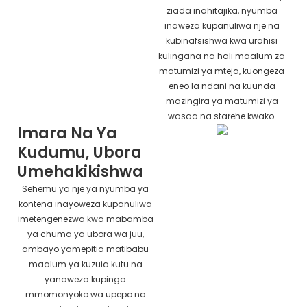
ziada inahitajika, nyumba
inaweza kupanuliwa nje na
kubinafsishwa kwa urahisi
kulingana na hali maalum za
matumizi ya mteja, kuongeza
eneo la ndani na kuunda
mazingira ya matumizi ya
wasaa na starehe kwako.
Imara Na Ya
Kudumu, Ubora
Umehakikishwa
Sehemu ya nje ya nyumba ya
kontena inayoweza kupanuliwa
imetengenezwa kwa mabamba
ya chuma ya ubora wa juu,
ambayo yamepitia matibabu
maalum ya kuzuia kutu na
yanaweza kupinga
mmomonyoko wa upepo na