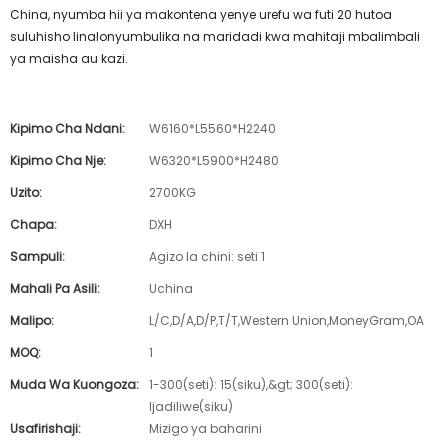
China, nyumba hii ya makontena yenye urefu wa futi 20 hutoa
suluhisho linalonyumbulika na maridadi kwa mahitaji mbalimbali
ya maisha au kazi.
Kipimo Cha Ndani:
W6160*L5560*H2240
Kipimo Cha Nje:
W6320*L5900*H2480
Uzito:
2700KG
Chapa:
DXH
Sampuli:
Agizo la chini: seti 1
Mahali Pa Asili:
Uchina
Malipo:
L/C,D/A,D/P,T/T,Western Union,MoneyGram,OA
MOQ:
1
Muda Wa Kuongoza:
1-300(seti): 15(siku),&gt; 300(seti):
Ijadiliwe(siku)
Usafirishaji:
Mizigo ya baharini