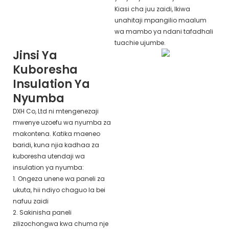
Kiasi cha juu zaidi, Ikiwa
unahitaji mpangilio maalum
wa mambo ya ndani tafadhali
tuachie ujumbe.
Jinsi Ya
Kuboresha
Insulation Ya
Nyumba
DXH Co, Ltd ni mtengenezaji
mwenye uzoefu wa nyumba za
makontena. Katika maeneo
baridi, kuna njia kadhaa za
kuboresha utendaji wa
insulation ya nyumba:
1. Ongeza unene wa paneli za
ukuta, hii ndiyo chaguo la bei
nafuu zaidi
2. Sakinisha paneli
zilizochongwa kwa chuma nje