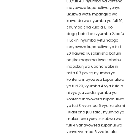
30, futi 40. Nyumba ya kontena
inayoweza kupanuliwa yenye
ukubwa wote, mpangilio wa
kawaida wa nyumba ya futi 10,
chumba cha kulala 1, jiko 1
dogo, bafu 1 au vyumba 2, bafu
1. Lakini nyumba yetu ndogo
inayoweza kupanuliwa ya futi
20 haiwezi kusakinisha bafuni
na jiko mapema, kwa sababu
inapokunjwa upana wake ni
mita 0.7 pekee, nyumba ya
kontena inayoweza kupanuliwa
ya futi 20, vyumba 4 vya kulala
ni
vya juu zaidi,
nyumba ya
kontena inayoweza kupanuliwa
ya futi 3, vyumba 6 vya kulala ni
Kiasi cha juu zaidi,
nyumba ya
makontena yenye ukubwa wa
futi 4 yanayoweza kupanuliwa
yenye vyumba 8 vya kulala