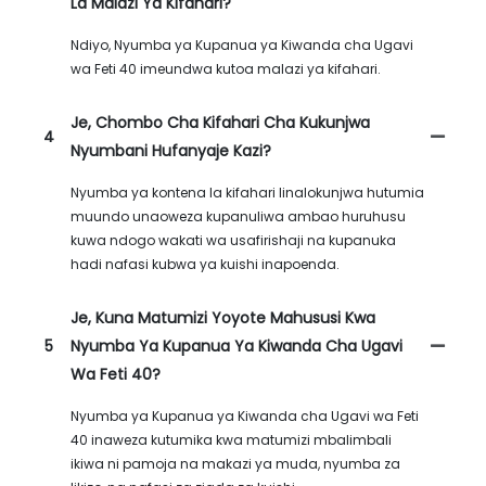
La Malazi Ya Kifahari?
Ndiyo, Nyumba ya Kupanua ya Kiwanda cha Ugavi
wa Feti 40 imeundwa kutoa malazi ya kifahari.
Je, Chombo Cha Kifahari Cha Kukunjwa
4
Nyumbani Hufanyaje Kazi?
Nyumba ya kontena la kifahari linalokunjwa hutumia
muundo unaoweza kupanuliwa ambao huruhusu
kuwa ndogo wakati wa usafirishaji na kupanuka
hadi nafasi kubwa ya kuishi inapoenda.
Je, Kuna Matumizi Yoyote Mahususi Kwa
5
Nyumba Ya Kupanua Ya Kiwanda Cha Ugavi
Wa Feti 40?
Nyumba ya Kupanua ya Kiwanda cha Ugavi wa Feti
40 inaweza kutumika kwa matumizi mbalimbali
ikiwa ni pamoja na makazi ya muda, nyumba za