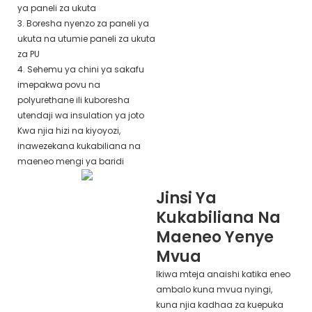
ya paneli za ukuta
3. Boresha nyenzo za paneli ya
ukuta na utumie paneli za ukuta
za PU
4. Sehemu ya chini ya sakafu
imepakwa povu na
polyurethane ili kuboresha
utendaji wa insulation ya joto
Kwa njia hizi na kiyoyozi,
inawezekana kukabiliana na
maeneo mengi ya baridi
Jinsi Ya
Kukabiliana Na
Maeneo Yenye
Mvua
Ikiwa mteja anaishi katika eneo
ambalo kuna mvua nyingi,
kuna njia kadhaa za kuepuka