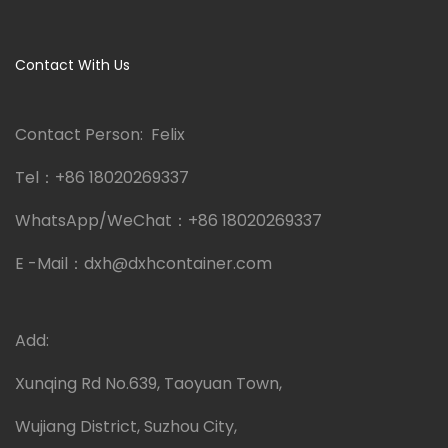
Contact With Us
Contact Person: Felix
Tel：
+86 18020269337
WhatsApp/WeChat：
+86 18020269337
E -Mail：
dxh@dxhcontainer.com
Add:
Xunqing Rd No.639, Taoyuan Town,
Wujiang District, Suzhou City,