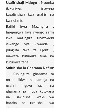
Usafirishaji
Mdogo
:
Nyumba
ikikunjwa, inaweza
kusafirishwa kwa urahisi
na
kwa ufanisi.
Rafiki
kwa Mazingira
:
Imejengwa kwa nyenzo rafiki
kwa mazingira zinazokidhi
viwango vya viwanda
;
punguza
taka
za ujenzi
;
inaweza kutumika tena na
kutumika tena
.
Suluhisho la Gharama Nafuu:
Kupunguza
gharama za
mradi ikiwa ni pamoja na
usafiri, nguvu kazi, na
gharama za muda kutokana
na usakinishaji wake wa
haraka na uzalishaji wa