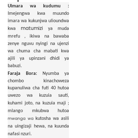
Uimara
wa kudumu
:
Imejengwa kwa muundo
imara wa kukunjwa ulioundwa
matumizi
kwa
ya muda
mrefu
, ikiwa na bawaba
zenye nguvu nyingi na ujenzi
wa chuma cha mabati kwa
ajili ya upinzani dhidi ya
babuzi.
Faraja Bora:
Nyumba
ya
chombo kinachoweza
kupanuliwa cha futi 40
hutoa
uwezo wa kuzuia sauti,
kuhami joto, na kuzuia maji
;
mlango mkubwa
hutoa
mwanga wa
kutosha
wa asili
na uingizaji hewa,
na
kuunda
nafasi
nzuri.