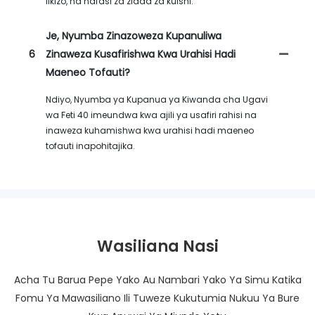
likizo, na nafasi za ziada za kuishi.
Je, Nyumba Zinazoweza Kupanuliwa
6
Zinaweza Kusafirishwa Kwa Urahisi Hadi
Maeneo Tofauti?
Ndiyo, Nyumba ya Kupanua ya Kiwanda cha Ugavi
wa Feti 40 imeundwa kwa ajili ya usafiri rahisi na
inaweza kuhamishwa kwa urahisi hadi maeneo
tofauti inapohitajika.
Wasiliana Nasi
Acha Tu Barua Pepe Yako Au Nambari Yako Ya Simu Katika
Fomu Ya Mawasiliano Ili Tuweze Kukutumia Nukuu Ya Bure