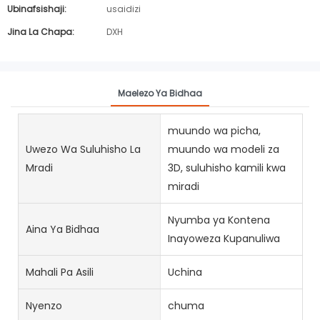
Ubinafsishaji:
usaidizi
Jina La Chapa:
DXH
Maelezo Ya Bidhaa
muundo wa picha,
Uwezo Wa Suluhisho La
muundo wa modeli za
Mradi
3D, suluhisho kamili kwa
miradi
Nyumba ya Kontena
Aina Ya Bidhaa
Inayoweza Kupanuliwa
Mahali Pa Asili
Uchina
Nyenzo
chuma