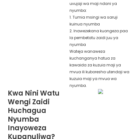
uvujaji wa maji ndani ya
nyumba:
1. Tumia msingi wa saruji
kuinua nyumba
2. Inawezekana kuongeza paa
la pembetatu zaidi juu ya
nyumba
Wateja wanaweza
kuchanganya hatua za
kawaida za kuzuia maji ya
mvua ili kuboresha utendaji wa
kuzuia maji ya mvua wa
nyumba.
Kwa Nini Watu
Wengi Zaidi
Huchagua
Nyumba
Inayoweza
Kupanuliwa?