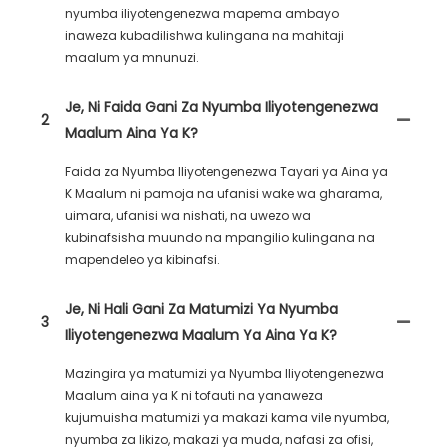
nyumba iliyotengenezwa mapema ambayo
inaweza kubadilishwa kulingana na mahitaji
maalum ya mnunuzi.
Je, Ni Faida Gani Za Nyumba Iliyotengenezwa
2
Maalum Aina Ya K?
Faida za Nyumba Iliyotengenezwa Tayari ya Aina ya
K Maalum ni pamoja na ufanisi wake wa gharama,
uimara, ufanisi wa nishati, na uwezo wa
kubinafsisha muundo na mpangilio kulingana na
mapendeleo ya kibinafsi.
Je, Ni Hali Gani Za Matumizi Ya Nyumba
3
Iliyotengenezwa Maalum Ya Aina Ya K?
Mazingira ya matumizi ya Nyumba Iliyotengenezwa
Maalum aina ya K ni tofauti na yanaweza
kujumuisha matumizi ya makazi kama vile nyumba,
nyumba za likizo, makazi ya muda, nafasi za ofisi,