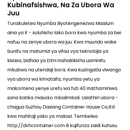
Kubinafsishwa, Na Za Ubora Wa
Juu
Tunakuletea Nyumba Iliyotengenezwa Maalum
aina ya K - suluhisho lako bora kwa nyumba za bei
nafuu na zenye ubora wa juu. Kwa muundo wake
bunifu na matumizi ya vifaa vya teknolojia ya
kisasa, bidhaa ya DXH inahakikisha uaminifu
mkubwa na utendaji bora. Kwa kuzingatia viwango
vya ubora wa kimataifa, nyumba yetu ya
makontena yenye urefu wa futi 40 inathaminiwa
sana katika masoko mbalimbali. Usiathiri ubora -
chagua Suzhou Daxiang Container House Co,ltd
kwa mahitaji yako ya makazi. Tembelea
http://dxhcontainer.com ili kujifunza zaidi kuhusu