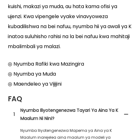
kuishi, makazi ya muda, au hata kama ofisi ya
ujenzi. Kwa vipengele vyake vinavyoweza
kubadilishwa na bei nafuu, nyumba hii ya awali ya K
inatoa suluhisho rahisi na la bei nafuu kwa mahitaji
mbalimbali ya malazi.
◎ Nyumba Rafiki kwa Mazingira
◎ Nyumba ya Muda
◎ Maendeleo ya Vijijini
FAQ
Nyumba Iliyotengenezwa Tayari Ya Aina Ya K
1
Maalum Ni Nini?
Nyumba Iliyotengenezwa Mapema ya Aina ya K
Maalum inarejelea aina maalum ya modeli ya