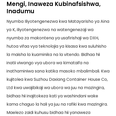
Mengi, Inaweza Kubinafsishwa,
Inadumu
Nyumba Iliyotengenezwa kwa Matayarisho ya Aina
ya K, iliyotengenezwa na watengenezaji wa
nyumba za makontena ya usafirishaji wa DXH,
hutoa vifaa vya teknolojia ya kisasa kwa suluhisho
la maisha la kuaminika na la vitendo. Bidhaa hii
inatii viwango vya ubora wa kimataifa na
inathaminiwa sana katika masoko mbalimbali. Kwa
kujitolea kwa Suzhou Daxiang Container House Co,
Ltd kwa uwajibikaji wa ubora wa juu na mazingira,
bidhaa hii inajitokeza kati ya washindani wake
kama chaguo la hali ya juu na rafiki kwa mazingira.
Maelezo zaidi kuhusu bidhaa hii yanaweza