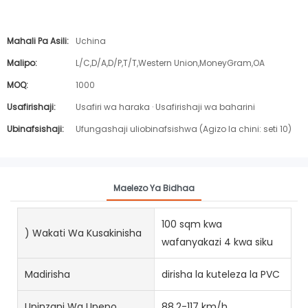
Mahali Pa Asili:
Uchina
Malipo:
L/C,D/A,D/P,T/T,Western Union,MoneyGram,OA
MOQ:
1000
Usafirishaji:
Usafiri wa haraka · Usafirishaji wa baharini
Ubinafsishaji:
Ufungashaji uliobinafsishwa (Agizo la chini: seti 10)
Maelezo Ya Bidhaa
100 sqm kwa
) Wakati Wa Kusakinisha
wafanyakazi 4 kwa siku
Madirisha
dirisha la kuteleza la PVC
Upinzani Wa Upepo
88.2-117 km/h