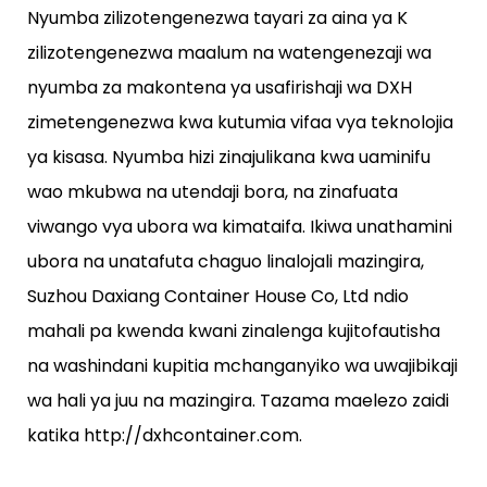
Nyumba zilizotengenezwa tayari za aina ya K
zilizotengenezwa maalum na watengenezaji wa
nyumba za makontena ya usafirishaji wa DXH
zimetengenezwa kwa kutumia vifaa vya teknolojia
ya kisasa. Nyumba hizi zinajulikana kwa uaminifu
wao mkubwa na utendaji bora, na zinafuata
viwango vya ubora wa kimataifa. Ikiwa unathamini
ubora na unatafuta chaguo linalojali mazingira,
Suzhou Daxiang Container House Co, Ltd ndio
mahali pa kwenda kwani zinalenga kujitofautisha
na washindani kupitia mchanganyiko wa uwajibikaji
wa hali ya juu na mazingira. Tazama maelezo zaidi
katika http://dxhcontainer.com.