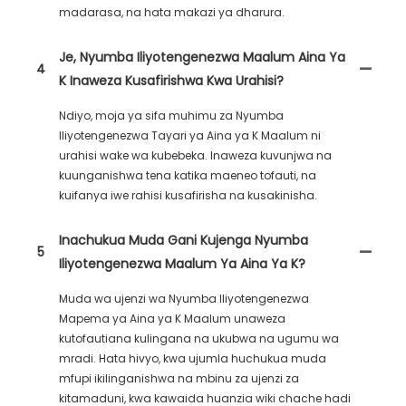
madarasa, na hata makazi ya dharura.
Je, Nyumba Iliyotengenezwa Maalum Aina Ya
4
K Inaweza Kusafirishwa Kwa Urahisi?
Ndiyo, moja ya sifa muhimu za Nyumba
Iliyotengenezwa Tayari ya Aina ya K Maalum ni
urahisi wake wa kubebeka. Inaweza kuvunjwa na
kuunganishwa tena katika maeneo tofauti, na
kuifanya iwe rahisi kusafirisha na kusakinisha.
Inachukua Muda Gani Kujenga Nyumba
5
Iliyotengenezwa Maalum Ya Aina Ya K?
Muda wa ujenzi wa Nyumba Iliyotengenezwa
Mapema ya Aina ya K Maalum unaweza
kutofautiana kulingana na ukubwa na ugumu wa
mradi. Hata hivyo, kwa ujumla huchukua muda
mfupi ikilinganishwa na mbinu za ujenzi za
kitamaduni, kwa kawaida huanzia wiki chache hadi