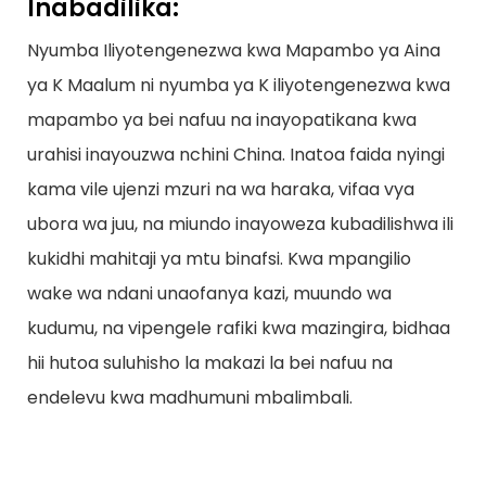
Inabadilika:
Nyumba Iliyotengenezwa kwa Mapambo ya Aina
ya K Maalum ni nyumba ya K iliyotengenezwa kwa
mapambo ya bei nafuu na inayopatikana kwa
urahisi inayouzwa nchini China. Inatoa faida nyingi
kama vile ujenzi mzuri na wa haraka, vifaa vya
ubora wa juu, na miundo inayoweza kubadilishwa ili
kukidhi mahitaji ya mtu binafsi. Kwa mpangilio
wake wa ndani unaofanya kazi, muundo wa
kudumu, na vipengele rafiki kwa mazingira, bidhaa
hii hutoa suluhisho la makazi la bei nafuu na
endelevu kwa madhumuni mbalimbali.