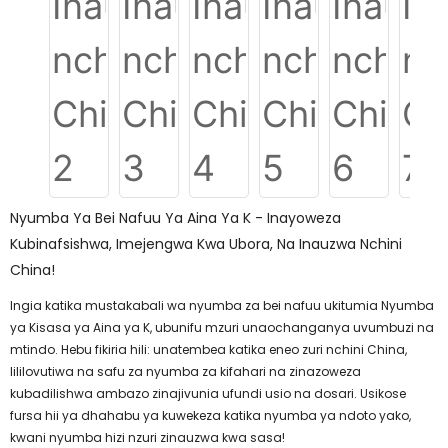
Nyumba Ya Bei Nafuu Ya Aina Ya K - Inayoweza
Kubinafsishwa, Imejengwa Kwa Ubora, Na Inauzwa Nchini
China!
Ingia katika mustakabali wa nyumba za bei nafuu ukitumia Nyumba
ya Kisasa ya Aina ya K, ubunifu mzuri unaochanganya uvumbuzi na
mtindo. Hebu fikiria hili: unatembea katika eneo zuri nchini China,
lililovutiwa na safu za nyumba za kifahari na zinazoweza
kubadilishwa ambazo zinajivunia ufundi usio na dosari. Usikose
fursa hii ya dhahabu ya kuwekeza katika nyumba ya ndoto yako,
kwani nyumba hizi nzuri zinauzwa kwa sasa!