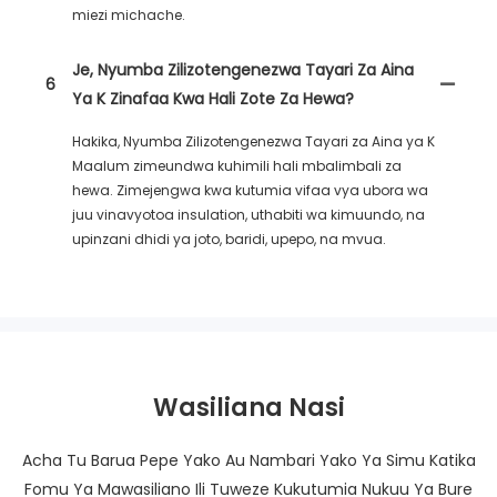
miezi michache.
Je, Nyumba Zilizotengenezwa Tayari Za Aina
6
Ya K Zinafaa Kwa Hali Zote Za Hewa?
Hakika, Nyumba Zilizotengenezwa Tayari za Aina ya K
Maalum zimeundwa kuhimili hali mbalimbali za
hewa. Zimejengwa kwa kutumia vifaa vya ubora wa
juu vinavyotoa insulation, uthabiti wa kimuundo, na
upinzani dhidi ya joto, baridi, upepo, na mvua.
Wasiliana Nasi
Acha Tu Barua Pepe Yako Au Nambari Yako Ya Simu Katika
Fomu Ya Mawasiliano Ili Tuweze Kukutumia Nukuu Ya Bure