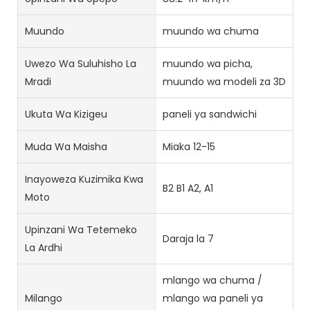
Muundo
muundo wa chuma
Uwezo Wa Suluhisho La
muundo wa picha,
Mradi
muundo wa modeli za 3D
Ukuta Wa Kizigeu
paneli ya sandwichi
Muda Wa Maisha
Miaka 12-15
Inayoweza Kuzimika Kwa
B2 B1 A2, A1
Moto
Upinzani Wa Tetemeko
Daraja la 7
La Ardhi
mlango wa chuma /
Milango
mlango wa paneli ya