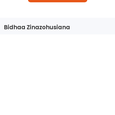
Bidhaa Zinazohusiana
Nyumba Ya Maandalizi Ya
Aina Ya K Ya Bei Nafuu Na
Isiyo Na Ugumu: Kambi Bora
Suluhisho La Nyumba Ya
Ya Ujenzi
Muda Isiyo Na Ugumu:
Nyumba Ya Kawaida
Inayoweza Kubinafsishwa,
WhatsApp
Iliyotengenezwa Kwa
Mapambo Kwa Maeneo Ya