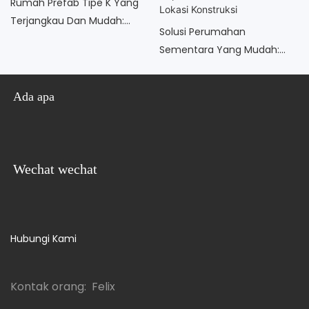
Rumah Prefab Tipe K Yang
Terjangkau Dan Mudah:
Solusi Perumahan
Kamp Lokasi Konstruksi Yang
Sementara Yang Mudah:
Ideal
Rumah Prefab Modular Yang
Dapat Disesuaikan Untuk
Ada apa
Lokasi Konstruksi
Wechat wechat
Hubungi Kami
Kontak orang: Felix