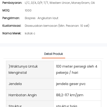
Pembayaran:
L/C, D/A, D/P, T/T, Western Union, MoneyGram, OA
MOQ:
1000
Pengiriman:
Ekspres · Angkutan laut
Kustomisasi:
Disesuaikan kemasan (Min. Pesanan: 10 set)
Nama Merek:
kotak c
Detail Produk
)Waktunya Untuk
100 meter persegi oleh 4
Menginstal
pekerja / hari
Jendela
jendela geser pvc
Hambatan Angin
88,2-117 km/jam
Struktur
struktur baja