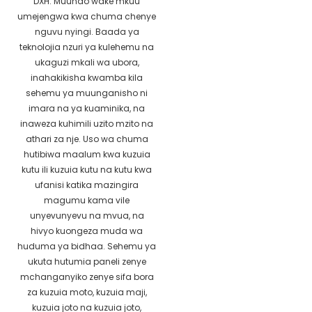
DXH. Muundo wake mkuu
umejengwa kwa chuma chenye
nguvu nyingi. Baada ya
teknolojia nzuri ya kulehemu na
ukaguzi mkali wa ubora,
inahakikisha kwamba kila
sehemu ya muunganisho ni
imara na ya kuaminika, na
inaweza kuhimili uzito mzito na
athari za nje. Uso wa chuma
hutibiwa maalum kwa kuzuia
kutu ili kuzuia kutu na kutu kwa
ufanisi katika mazingira
magumu kama vile
unyevunyevu na mvua, na
hivyo kuongeza muda wa
huduma ya bidhaa. Sehemu ya
ukuta hutumia paneli zenye
mchanganyiko zenye sifa bora
za kuzuia moto, kuzuia maji,
kuzuia joto na kuzuia joto,