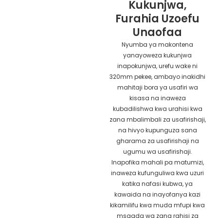
Kukunjwa,
Furahia Uzoefu
Unaofaa
Nyumba ya makontena
yanayoweza kukunjwa
inapokunjwa, urefu wake ni
320mm pekee, ambayo inakidhi
mahitaji bora ya usafiri wa
kisasa na inaweza
kubadilishwa kwa urahisi kwa
zana mbalimbali za usafirishaji,
na hivyo kupunguza sana
gharama za usafirishaji na
ugumu wa usafirishaji.
Inapofika mahali pa matumizi,
inaweza kufunguliwa kwa uzuri
katika nafasi kubwa, ya
kawaida na inayofanya kazi
kikamilifu kwa muda mfupi kwa
msaada wa zana rahisi za