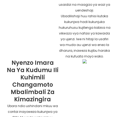
usaidizi na maagizo ya wazi ya
uendeshaji.
Ubadilishaji huu rahisi kutoka
kukunjwa hadi kukunjuka
hukuruhusu kujitenga kabisa na
vikwazo vya nafasi ya kawaida
ya ujenzi. Iwe ni hitaji la usafiri
wa muda au ujenzi wa eneo la
dharura, inaweza kujibu haraka
na kufuata moyo wako.
Nyenzo Imara
Na Ya Kudumu Ili
Kuhimili
Changamoto
Mbalimbali Za
Kimazingira
Ubora ndio ushindani mkuu wa
contai inayoweza kukunjwa ya