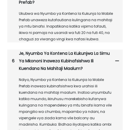
Prefab?
Ukubwa wa Nyumba ya Kontena la Kukunja la Mobile
Prefab unaweza kutofautiana kulingana na mahitaji
ya mtu binafsi. Inapatikana katika vipimo tofauti,
ikiwa ni pamoja na usanidi wa futi 20 na futi 40, na
chaguzi za viwango vingi kwa nafasi kubwa.
Je, Nyumba Ya Kontena La Kukunjwa La Simu
6
Ya Mkononi Inaweza Kubinafsishwa Ili
Kuendana Na Mahitaji Maalum?
Ndiyo, Nyumba ya Kontena la Kukunjia la Mobile
Prefab inaweza kubinafsishwa kwa urahisi ili
kuendana na mahitaji maalum. Inatoa unyumbufu
katika muundo, ikiruhusu marekebisho kufanywa
kulingana na mapendeleo ya mtu binafsi kama vile
mpangilio wa chumba, mapambo ya ndani, na
vipengele vya ziada kama vile balcony au
madirisha. Kumbuka: Bidhaa iliyotajwa katika ombi