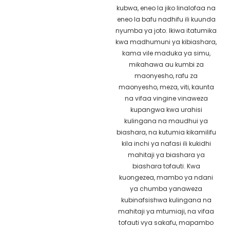
kubwa, eneo la jiko linalofaa na
eneo la bafu nadhifu ili kuunda
nyumba ya joto. Ikiwa itatumika
kwa madhumuni ya kibiashara,
kama vile maduka ya simu,
mikahawa au kumbi za
maonyesho, rafu za
maonyesho, meza, viti, kaunta
na vifaa vingine vinaweza
kupangwa kwa urahisi
kulingana na maudhui ya
biashara, na kutumia kikamilifu
kila inchi ya nafasi ili kukidhi
mahitaji ya biashara ya
biashara tofauti. Kwa
kuongezea, mambo ya ndani
ya chumba yanaweza
kubinafsishwa kulingana na
mahitaji ya mtumiaji, na vifaa
tofauti vya sakafu, mapambo