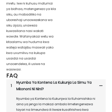
mrefu. Iwe ni kuhusu matumizi
ya bidhaa, matengenezo ya kila
siku, au mabadiliko na
uboreshaji unaowezekana wa
siku zijazo, unaweza
kuwasiliana nasi wakati
wowote. Wafanyakazi wetu wa
kitaalamu wa huduma kwa
wateja watajibu maswali yako
kwa uvumilivu na kukupa
usaidizi na usaidizi
unaoendelea, ili usiwe na
wasiwasi.
FAQ
Nyumba Ya Kontena La Kukunja La Simu Ya
1
Mkononi Ni Nini?
Nyumba ya Kontena la Kukunjwa la Kuhamishika ni
aina ya jengo la makazi ambalo limetengenezwa
tayari na limeundwa ili liweze kusafirishwa kwa