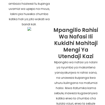
ambazo haziwezi tu kupinga
uvamizi wa upepo na mvua,
lakini pia huweka chumba
katika hali ya joto wakati wa
baridi kali.
Mpangilio Rahisi
Wa Nafasi Ili
Kukidhi Mahitaji
Mengi Ya
Utendaji Kazi
Mpangilio wa nafasi ya ndani
ya nyumba ya makontena
yanayokunjwa ni rahisi sana,
na unaweza kuipanga kwa
uhuru kulingana na matumizi
halisi. Ikiwa itatumika kama
sebule, inaweza kugawanywa
katika eneo la chumba cha
kulala vizuri, eneo la sebule