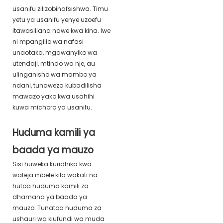
usanifu zilizobinafsishwa. Timu
yetu ya usanifu yenye uzoefu
itawasiliana nawe kwa kina. Iwe
ni mpangilio wa nafasi
unaotaka, mgawanyiko wa
utendaji, mtindo wa nje, au
ulinganisho wa mambo ya
ndani, tunaweza kubadilisha
mawazo yako kwa usahihi
kuwa michoro ya usanifu.
Huduma kamili ya
baada ya mauzo
Sisi huweka kuridhika kwa
wateja mbele kila wakati na
hutoa huduma kamili za
dhamana ya baada ya
mauzo. Tunatoa huduma za
ushauri wa kiufundi wa muda