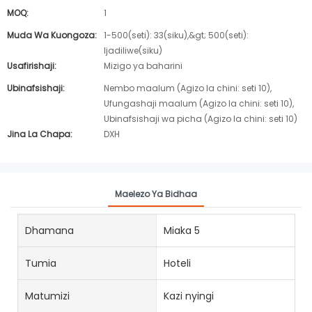
MOQ:
1
Muda Wa Kuongoza:
1-500(seti): 33(siku),&gt; 500(seti):
Ijadiliwe(siku)
Usafirishaji:
Mizigo ya baharini
Ubinafsishaji:
Nembo maalum (Agizo la chini: seti 10),
Ufungashaji maalum (Agizo la chini: seti 10),
Ubinafsishaji wa picha (Agizo la chini: seti 10)
Jina La Chapa:
DXH
Maelezo Ya Bidhaa
Dhamana
Miaka 5
Tumia
Hoteli
Matumizi
Kazi nyingi