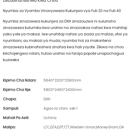
Zilizobinafsishwa Kwa Choo
Nyumba za Vyombo Vinavyoweza Kukunjwa vya Futi 20 na Futi 40
Nyumba zinazoweza kukunjwa za DXH zinazouzwa ni suluhisho
zinazoweza kutumika kwa urahisi na zinazookoa nafasi kwa mahitaji
yako yote ya makazi. Iwe unahitaji nafasi ya ziada ya malazi, ofisi ya
nyumbani, au makazi ya muda, nyumba hizi za makontena
zinazoweza kubinafsishwa zinafaa kwa hali yoyote. Zikiwa na choo
kilichojengwa ndani, hutoa urahisi na faraja popote unapochagua
kuziweka.
Kipimo Cha Ndani:
5640*2320*2380mm
Kipimo Cha Nje:
5800*2460*2430mm
Chapa:
DXH
Sampuli:
Agizo la chini: seti 1
Mahali Pa Asili:
Uchina
Malipo:
L/C,D/A,D/P,T/T,Western Union,MoneyGram,OA