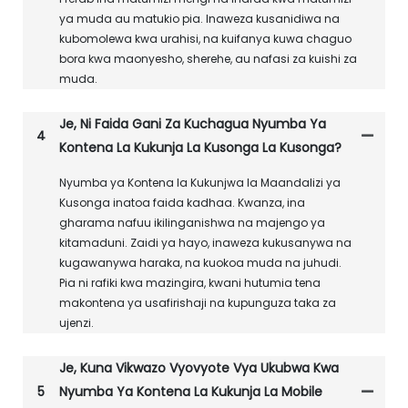
ya muda au matukio pia. Inaweza kusanidiwa na
kubomolewa kwa urahisi, na kuifanya kuwa chaguo
bora kwa maonyesho, sherehe, au nafasi za kuishi za
muda.
Je, Ni Faida Gani Za Kuchagua Nyumba Ya
4
Kontena La Kukunja La Kusonga La Kusonga?
Nyumba ya Kontena la Kukunjwa la Maandalizi ya
Kusonga inatoa faida kadhaa. Kwanza, ina
gharama nafuu ikilinganishwa na majengo ya
kitamaduni. Zaidi ya hayo, inaweza kukusanywa na
kugawanywa haraka, na kuokoa muda na juhudi.
Pia ni rafiki kwa mazingira, kwani hutumia tena
makontena ya usafirishaji na kupunguza taka za
ujenzi.
Je, Kuna Vikwazo Vyovyote Vya Ukubwa Kwa
5
Nyumba Ya Kontena La Kukunja La Mobile