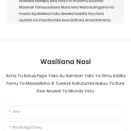
inaweza isiwepo, kwa hivyo ni muhimu kuunda
Maswali Yanayoulizwa Mara kwa Mara kulingana na
mada iliyotolewa huku ikiweka taarifa hiyo kwa
ujumla na inayotumika kwa bidhaa zinazofanana.
Wasiliana Nasi
Acha Tu Barua Pepe Yako Au Nambari Yako Ya Simu Katika
Fomu Ya Mawasiliano Ili Tuweze Kukutumia Nukuu Ya Bure
Kwa Anuwai Ya Miundo Yetu
Jina
WhatsApp/Simu