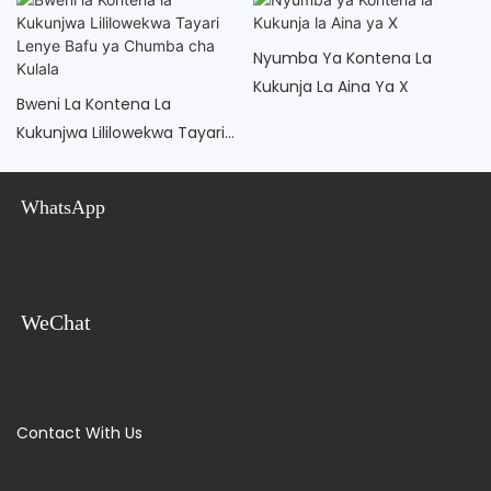
Nyumba Ya Kontena La
Kukunja La Aina Ya X
Bweni La Kontena La
Kukunjwa Lililowekwa Tayari
Lenye Bafu Ya Chumba Cha
Kulala
WhatsApp
WeChat
Contact With Us