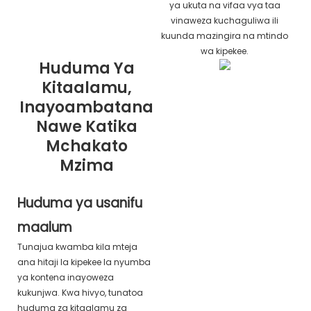
ya ukuta na vifaa vya taa
vinaweza kuchaguliwa ili
kuunda mazingira na mtindo
wa kipekee.
Huduma Ya
Kitaalamu,
Inayoambatana
Nawe Katika
Mchakato
Mzima
Huduma ya usanifu
maalum
Tunajua kwamba kila mteja
ana hitaji la kipekee la nyumba
ya kontena inayoweza
kukunjwa. Kwa hivyo, tunatoa
huduma za kitaalamu za