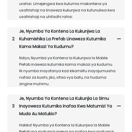
urahisi. Limejengwa kwa kutumia makontena ya
usafirishaji na linaweza kukunjwa na kufunuliwa kwa
usafirishaji na uhifadhi rahisi.
Je, Nyumba Ya Kontena La Kukunjwa La
2
Kuhamishika La Prefab Linaweza Kutumika
Kama Makazi Ya Kudumu?
Ndiyo, Nyumba ya Kontena la Kukunjwa la Mobile
Prefab inaweza kutumika kama makazi ya kudumu.
Ni nyumba inayofanya kazi kikamilifu inayojumuisha
nafasi za kuishi, jiko, vifaa vya bafu, na huduma
zingine muhimu.
Je, Nyumba Ya Kontena La Kukunjia La Simu
3
Inayoweza Kutumika Inafaa Kwa Matumizi Ya
Muda Au Matukio?
Hakika! Nyumba ya Kontena la Kukunjwa la Mobile
Prefab ina matumizi mengi na inafaa kwa matumizi