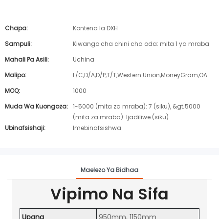
Chapa:
Kontena la DXH
Sampuli:
Kiwango cha chini cha oda: mita 1 ya mraba
Mahali Pa Asili:
Uchina
Malipo:
L/C,D/A,D/P,T/T,Western Union,MoneyGram,OA
MOQ:
1000
Muda Wa Kuongoza:
1-5000 (mita za mraba): 7 (siku), &gt;5000
(mita za mraba): Ijadiliwe (siku)
Ubinafsishaji:
Imebinafsishwa
Maelezo Ya Bidhaa
Vipimo Na Sifa
Upana
950mm, 1150mm