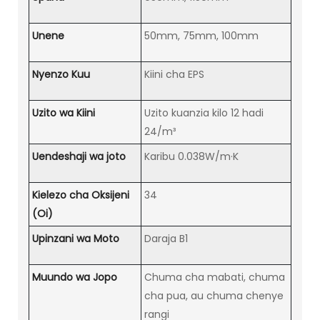
Unene
50mm, 75mm, 100mm
Nyenzo Kuu
Kiini cha EPS
Uzito wa Kiini
Uzito kuanzia kilo 12 hadi
24/m³
Uendeshaji wa joto
Karibu 0.038W/m·K
Kielezo cha Oksijeni
34
(Oi)
Upinzani wa Moto
Daraja B1
Muundo wa Jopo
Chuma cha mabati, chuma
cha pua, au chuma chenye
rangi