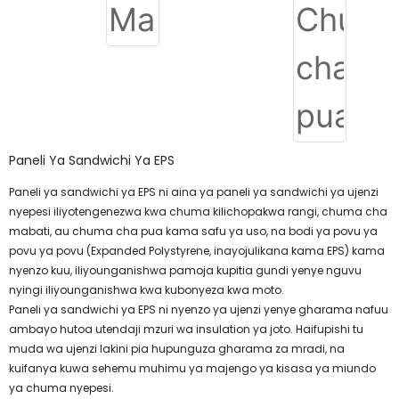
Paneli Ya Sandwichi Ya EPS
Paneli ya sandwichi ya EPS ni aina ya paneli ya sandwichi ya ujenzi
nyepesi iliyotengenezwa kwa chuma kilichopakwa rangi, chuma cha
mabati, au chuma cha pua kama safu ya uso, na bodi ya povu ya
povu ya povu (Expanded Polystyrene, inayojulikana kama EPS) kama
nyenzo kuu, iliyounganishwa pamoja kupitia gundi yenye nguvu
nyingi iliyounganishwa kwa kubonyeza kwa moto.
Paneli ya sandwichi ya EPS ni nyenzo ya ujenzi yenye gharama nafuu
ambayo hutoa utendaji mzuri wa insulation ya joto. Haifupishi tu
muda wa ujenzi lakini pia hupunguza gharama za mradi, na
kuifanya kuwa sehemu muhimu ya majengo ya kisasa ya miundo
ya chuma nyepesi.