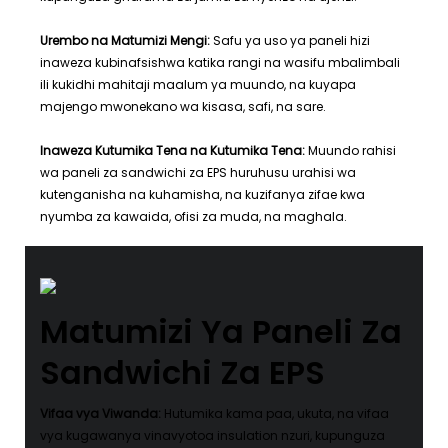
Urembo na Matumizi Mengi:
Safu ya uso ya paneli hizi
inaweza kubinafsishwa katika rangi na wasifu mbalimbali
ili kukidhi mahitaji maalum ya muundo, na kuyapa
majengo mwonekano wa kisasa, safi, na sare.
Inaweza Kutumika Tena na Kutumika Tena:
Muundo rahisi
wa paneli za sandwichi za EPS huruhusu urahisi wa
kutenganisha na kuhamisha, na kuzifanya zifae kwa
nyumba za kawaida, ofisi za muda, na maghala.
Matumizi Ya Paneli Za
Sandwichi Za EPS
Vifaa vya Viwanda:
Hutumika kama paa, ukuta, na vifaa
vya kugawanya vinavyotoa insulation nzuri, kupunguza