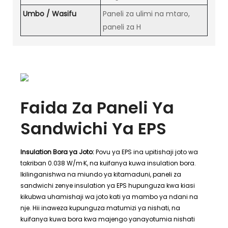
Umbo / Wasifu
Paneli za ulimi na mtaro,
paneli za H
Faida Za Paneli Ya
Sandwichi Ya EPS
Insulation Bora ya Joto:
Povu ya EPS ina upitishaji joto wa
takriban 0.038 W/m·K, na kuifanya kuwa insulation bora.
Ikilinganishwa na miundo ya kitamaduni, paneli za
sandwichi zenye insulation ya EPS hupunguza kwa kiasi
kikubwa uhamishaji wa joto kati ya mambo ya ndani na
nje. Hii inaweza kupunguza matumizi ya nishati, na
kuifanya kuwa bora kwa majengo yanayotumia nishati