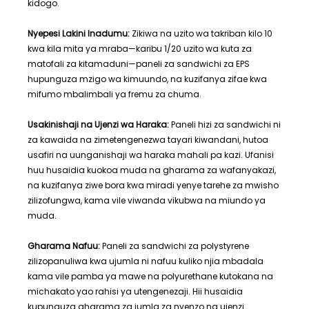
kidogo.
Nyepesi Lakini Inadumu:
Zikiwa na uzito wa takriban kilo 10
kwa kila mita ya mraba—karibu 1/20 uzito wa kuta za
matofali za kitamaduni—paneli za sandwichi za EPS
hupunguza mzigo wa kimuundo, na kuzifanya zifae kwa
mifumo mbalimbali ya fremu za chuma.
Usakinishaji na Ujenzi wa Haraka:
Paneli hizi za sandwichi ni
za kawaida na zimetengenezwa tayari kiwandani, hutoa
usafiri na uunganishaji wa haraka mahali pa kazi. Ufanisi
huu husaidia kuokoa muda na gharama za wafanyakazi,
na kuzifanya ziwe bora kwa miradi yenye tarehe za mwisho
zilizofungwa, kama vile viwanda vikubwa na miundo ya
muda.
Gharama Nafuu:
Paneli za sandwichi za polystyrene
zilizopanuliwa kwa ujumla ni nafuu kuliko njia mbadala
kama vile pamba ya mawe na polyurethane kutokana na
michakato yao rahisi ya utengenezaji. Hii husaidia
kupunguza gharama za jumla za nyenzo na ujenzi.