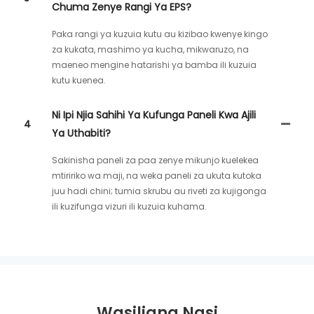
Chuma Zenye Rangi Ya EPS?
Paka rangi ya kuzuia kutu au kizibao kwenye kingo
za kukata, mashimo ya kucha, mikwaruzo, na
maeneo mengine hatarishi ya bamba ili kuzuia
kutu kuenea.
Ni Ipi Njia Sahihi Ya Kufunga Paneli Kwa Ajili
4
Ya Uthabiti?
Sakinisha paneli za paa zenye mikunjo kuelekea
mtiririko wa maji, na weka paneli za ukuta kutoka
juu hadi chini; tumia skrubu au riveti za kujigonga
ili kuzifunga vizuri ili kuzuia kuhama.
Wasiliana Nasi