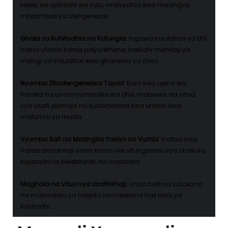
kelele, na upinzani wa kutu, vinavyofaa kwa mazingira
mbalimbali ya utengenezaji.
Ghala za Kuhifadhia na Kufungia:
Ingawa insulation ya EPS
haina ufanisi kama polyurethane, inakidhi mahitaji ya
msingi ya insulation kwa gharama ya chini.
Nyumba Zilizotengenezwa Tayari:
Bora kwa ujenzi wa
haraka na unaonyumbulika wa ofisi, mabweni, na vifaa
vya usafi, pamoja na kubomolewa kwa urahisi kwa
matumizi ya muda.
Vyumba Safi na Mazingira Yasiyo na Vumbi:
Inafaa kwa
nafasi zisizohitaji sana kama vile vifungashio vya chakula,
kusanyiko la kielektroniki, na maabara.
Maghala na Vituo vya Usafirishaji:
Linda bidhaa kutokana
na mabadiliko ya halijoto na hakikisha hali bora ya
kuhifadhi.