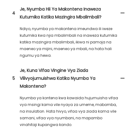
Je, Nyumba Hii Ya Makontena Inaweza
4
Kutumika Katika Mazingira Mbalimbali?
Ndiyo, nyumba ya makontena imeundwa ili iweze
kutumika kwa njia mbalimbali na inaweza kutumika
katika mazingira mbalimbali, ikiwa ni pamoja na
maeneo ya mijini, maeneo ya mbali, na hata hali
ngumu ya hewa.
Je, Kuna Vifaa Vingine Vya Ziada
5
Vilivyojumuishwa Katika Nyumba Ya
Makontena?
Nyumba ya kontena kwa kawaida hujumuisha vifaa
vya msingi kama vile nyaya za umeme, mabomba,
na insulation. Hata hivyo, vifaa vya ziada kama vile
samani, vifaa vya nyumbani, na mapambo
vinahitaji kupangwa kando.