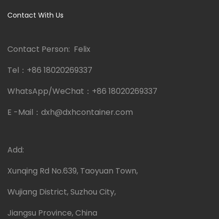
Contact With Us
Contact Person: Felix
Tel：
+86 18020269337
WhatsApp/WeChat：
+86 18020269337
E -Mail：
dxh@dxhcontainer.com
Add:
Xunqing Rd No.639, Taoyuan Town,
Wujiang District, Suzhou City,
Jiangsu Province, China