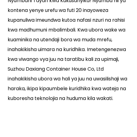
Nyumbani Tayari kwa Kukusanyika! Nyumba hii ya
kontena yenye urefu wa futi 20 inayoweza
kupanuliwa imeundwa kutoa nafasi nzuri na rahisi
kwa madhumuni mbalimbali. Kwa ubora wake wa
kuaminika na utendaji bora wa muda mrefu,
inahakikisha uimara na kuridhika. Imetengenezwa
kwa viwango vya juu na taratibu kali za upimaji,
Suzhou Daxiang Container House Co, Ltd
inahakikisha ubora wa hali ya juu na uwasilishaji wa
haraka, ikipa kipaumbele kuridhika kwa wateja na
kuboresha teknolojia na huduma kila wakati.