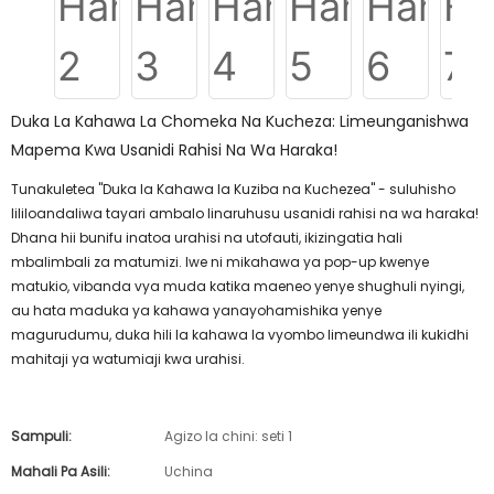
Duka La Kahawa La Chomeka Na Kucheza: Limeunganishwa
Mapema Kwa Usanidi Rahisi Na Wa Haraka!
Tunakuletea "Duka la Kahawa la Kuziba na Kuchezea" - suluhisho
lililoandaliwa tayari ambalo linaruhusu usanidi rahisi na wa haraka!
Dhana hii bunifu inatoa urahisi na utofauti, ikizingatia hali
mbalimbali za matumizi. Iwe ni mikahawa ya pop-up kwenye
matukio, vibanda vya muda katika maeneo yenye shughuli nyingi,
au hata maduka ya kahawa yanayohamishika yenye
magurudumu, duka hili la kahawa la vyombo limeundwa ili kukidhi
mahitaji ya watumiaji kwa urahisi.
Sampuli:
Agizo la chini: seti 1
Mahali Pa Asili:
Uchina