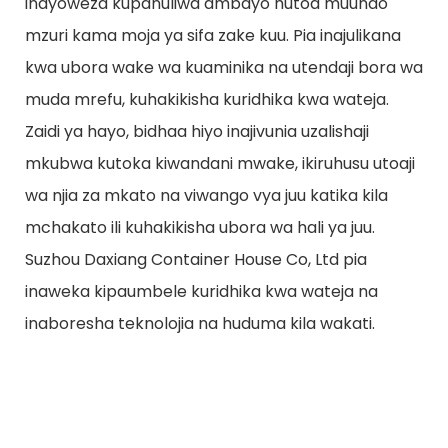
inayoweza kupanuliwa ambayo hutoa muundo
mzuri kama moja ya sifa zake kuu. Pia inajulikana
kwa ubora wake wa kuaminika na utendaji bora wa
muda mrefu, kuhakikisha kuridhika kwa wateja.
Zaidi ya hayo, bidhaa hiyo inajivunia uzalishaji
mkubwa kutoka kiwandani mwake, ikiruhusu utoaji
wa njia za mkato na viwango vya juu katika kila
mchakato ili kuhakikisha ubora wa hali ya juu.
Suzhou Daxiang Container House Co, Ltd pia
inaweka kipaumbele kuridhika kwa wateja na
inaboresha teknolojia na huduma kila wakati.