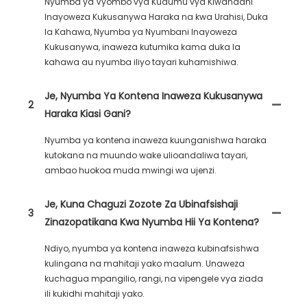
Nyumba ya Vyombo vya Kudumu vya Kiwandani
Inayoweza Kukusanywa Haraka na kwa Urahisi, Duka
la Kahawa, Nyumba ya Nyumbani Inayoweza
Kukusanywa, inaweza kutumika kama duka la
kahawa au nyumba iliyo tayari kuhamishiwa.
Je, Nyumba Ya Kontena Inaweza Kukusanywa
2
Haraka Kiasi Gani?
Nyumba ya kontena inaweza kuunganishwa haraka
kutokana na muundo wake ulioandaliwa tayari,
ambao huokoa muda mwingi wa ujenzi.
Je, Kuna Chaguzi Zozote Za Ubinafsishaji
3
Zinazopatikana Kwa Nyumba Hii Ya Kontena?
Ndiyo, nyumba ya kontena inaweza kubinafsishwa
kulingana na mahitaji yako maalum. Unaweza
kuchagua mpangilio, rangi, na vipengele vya ziada
ili kukidhi mahitaji yako.