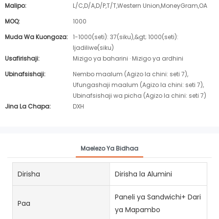
Malipo:
L/C,D/A,D/P,T/T,Western Union,MoneyGram,OA
MOQ:
1000
Muda Wa Kuongoza:
1-1000(seti): 37(siku),&gt; 1000(seti):
Ijadiliwe(siku)
Usafirishaji:
Mizigo ya baharini · Mizigo ya ardhini
Ubinafsishaji:
Nembo maalum (Agizo la chini: seti 7),
Ufungashaji maalum (Agizo la chini: seti 7),
Ubinafsishaji wa picha (Agizo la chini: seti 7)
Jina La Chapa:
DXH
Maelezo Ya Bidhaa
Dirisha
Dirisha la Alumini
Paneli ya Sandwichi+ Dari
Paa
ya Mapambo