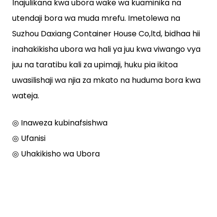
Inajulikana kwa ubora wake wa kuaminika na
utendaji bora wa muda mrefu. Imetolewa na
Suzhou Daxiang Container House Co,ltd, bidhaa hii
inahakikisha ubora wa hali ya juu kwa viwango vya
juu na taratibu kali za upimaji, huku pia ikitoa
uwasilishaji wa njia za mkato na huduma bora kwa
wateja.
◎ Inaweza kubinafsishwa
◎ Ufanisi
◎ Uhakikisho wa Ubora