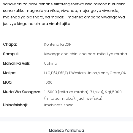
sandwichi za polyurethane zilizotengenezwa kwa mikono hutumika
sana katika maghala ya vifaa, viwanda, majengo ya viwanda,
majengo ya biashara, na makazi—maeneo ambapo viwango vya
juu vya kinga na uimara vinahitajika.
Chapa:
Kontena la DXH
Sampuli:
Kiwango cha chini cha oda: mita 1 ya mraba
Mahali Pa Asili:
Uchina
Malipo:
L/C,D/A,D/P,T/T,Western Union,MoneyGram,OA
MOQ:
1000
Muda Wa Kuongoza:
1-5000 (mita za mraba): 7 (siku), &gt;5000
(mita za mraba): Ijadiliwe (siku)
Ubinafsishaji:
Imebinafsishwa
Maelezo Ya Bidhaa