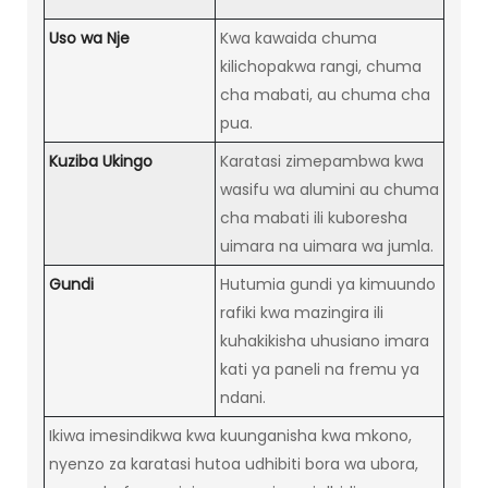
Uso wa Nje
Kwa kawaida chuma
kilichopakwa rangi, chuma
cha mabati, au chuma cha
pua.
Kuziba Ukingo
Karatasi zimepambwa kwa
wasifu wa alumini au chuma
cha mabati ili kuboresha
uimara na uimara wa jumla.
Gundi
Hutumia gundi ya kimuundo
rafiki kwa mazingira ili
kuhakikisha uhusiano imara
kati ya paneli na fremu ya
ndani.
Ikiwa imesindikwa kwa kuunganisha kwa mkono,
nyenzo za karatasi hutoa udhibiti bora wa ubora,