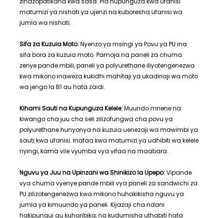
zinazopatikana kwa sasa. Pia hupunguza kwa ufanisi
matumizi ya nishati ya ujenzi na kuboresha ufanisi wa
jumla wa nishati.
Sifa za Kuzuia Moto:
Nyenzo ya msingi ya Povu ya PU ina
sifa bora za kuzuia moto. Pamoja na paneli za chuma
zenye pande mbili, paneli ya polyurethane iliyotengenezwa
kwa mikono inaweza kukidhi mahitaji ya ukadiriaji wa moto
wa jengo la B1 au hata zaidi.
Kihami Sauti na Kupunguza Kelele:
Muundo mnene na
kiwango cha juu cha seli zilizofungwa cha povu ya
polyurethane hunyonya na kuzuia uenezaji wa mawimbi ya
sauti kwa ufanisi. Inafaa kwa matumizi ya udhibiti wa kelele
nyingi, kama vile vyumba vya vifaa na maabara.
Nguvu ya Juu na Upinzani wa Shinikizo la Upepo:
Vipande
vya chuma vyenye pande mbili vya paneli za sandwichi za
PU zilizotengenezwa kwa mikono huhakikisha nguvu ya
jumla ya kimuundo ya paneli. Kijazaji cha ndani
hakipungui au kuharibika, na kudumisha uthabiti hata