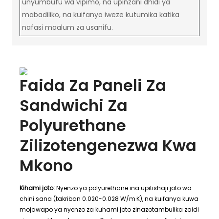
unyumbufu wa vipimo, na upinzani dhidi ya
mabadiliko, na kuifanya iweze kutumika katika
nafasi maalum za usanifu.
Faida Za Paneli Za
Sandwichi Za
Polyurethane
Zilizotengenezwa Kwa
Mkono
Kihami joto:
Nyenzo ya polyurethane ina upitishaji joto wa
chini sana (takriban 0.020-0.028 W/m·K), na kuifanya kuwa
mojawapo ya nyenzo za kuhami joto zinazotambulika zaidi