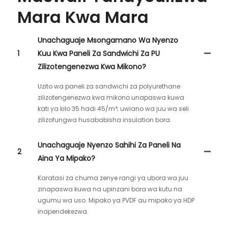
Mara Kwa Mara
Unachaguaje Msongamano Wa Nyenzo
1
Kuu Kwa Paneli Za Sandwichi Za PU
Zilizotengenezwa Kwa Mikono?
Uzito wa paneli za sandwichi za polyurethane
zilizotengenezwa kwa mikono unapaswa kuwa
kati ya kilo 35 hadi 45/m³; uwiano wa juu wa seli
zilizofungwa husababisha insulation bora.
Unachaguaje Nyenzo Sahihi Za Paneli Na
2
Aina Ya Mipako?
Karatasi za chuma zenye rangi ya ubora wa juu
zinapaswa kuwa na upinzani bora wa kutu na
ugumu wa uso. Mipako ya PVDF au mipako ya HDP
inapendekezwa.