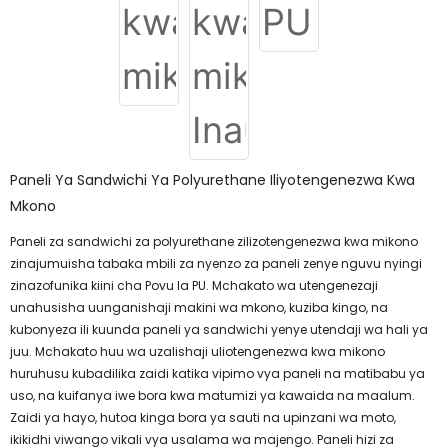
Paneli Ya Sandwichi Ya Polyurethane Iliyotengenezwa Kwa
Mkono
Paneli za sandwichi za polyurethane zilizotengenezwa kwa mikono
zinajumuisha tabaka mbili za nyenzo za paneli zenye nguvu nyingi
zinazofunika kiini cha Povu la PU. Mchakato wa utengenezaji
unahusisha uunganishaji makini wa mkono, kuziba kingo, na
kubonyeza ili kuunda paneli ya sandwichi yenye utendaji wa hali ya
juu. Mchakato huu wa uzalishaji uliotengenezwa kwa mikono
huruhusu kubadilika zaidi katika vipimo vya paneli na matibabu ya
uso, na kuifanya iwe bora kwa matumizi ya kawaida na maalum.
Zaidi ya hayo, hutoa kinga bora ya sauti na upinzani wa moto,
ikikidhi viwango vikali vya usalama wa majengo. Paneli hizi za