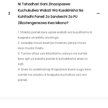
Ni Tahadhari Gani Zinazopaswa
Kuchukuliwa Wakati Wa Kusakinisha Na
3
Kuhifadhi Paneli Za Sandwichi Za PU
Zilizotengenezwa Kwa Mkono?
1. Shikilia paneli kwa upole wakati wa kusafirisha ili
kuepuka uharibifu wa kingo.
2. Usiweke mvua kwenye maeneo yenye mvua
kwa muda mrefu.
3. Tumia vifaa vya kitaalamu visivyo na vumbi
kwa ajili ya kukata paneli ili kuhakikisha eneo ni
safi.
4. Eneo la usakinishaji linapaswa kuwa sugu kwa
vumbi na unyevu ili kuepuka kuchafua uso wa
paneli.