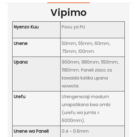
Vipimo
Nyenzo Kuu
Povu ya PU
Unene
50mm, 55mm, 60mm,
75mm, 100mm
Upana
900mm, 980mm, 1150mm,
1180mm. Paneli zisizo za
kawaida katika upana
wowote.
Urefu
Utengenezaji maalum
unapatikana kwa ombi
(urefu wa jumla ≤
6000mm).
Unene wa Paneli
0.4 ~ 0.6mm