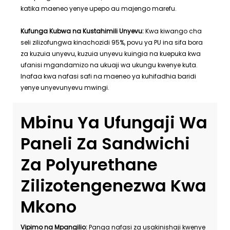
katika maeneo yenye upepo au majengo marefu.
Kufunga Kubwa na Kustahimili Unyevu:
Kwa kiwango cha
seli zilizofungwa kinachozidi 95%, povu ya PU ina sifa bora
za kuzuia unyevu, kuzuia unyevu kuingia na kuepuka kwa
ufanisi mgandamizo na ukuaji wa ukungu kwenye kuta.
Inafaa kwa nafasi safi na maeneo ya kuhifadhia baridi
yenye unyevunyevu mwingi.
Mbinu Ya Ufungaji Wa
Paneli Za Sandwichi
Za Polyurethane
Zilizotengenezwa Kwa
Mkono
Vipimo na Mpangilio:
Panga nafasi za usakinishaji kwenye