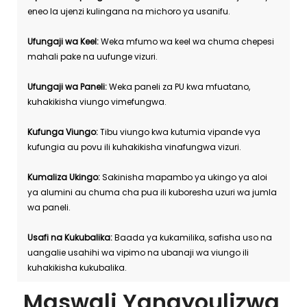
eneo la ujenzi kulingana na michoro ya usanifu.
Ufungaji wa Keel:
Weka mfumo wa keel wa chuma chepesi
mahali pake na uufunge vizuri.
Ufungaji wa Paneli:
Weka paneli za PU kwa mfuatano,
kuhakikisha viungo vimefungwa.
Kufunga Viungo:
Tibu viungo kwa kutumia vipande vya
kufungia au povu ili kuhakikisha vinafungwa vizuri.
Kumaliza Ukingo:
Sakinisha mapambo ya ukingo ya aloi
ya alumini au chuma cha pua ili kuboresha uzuri wa jumla
wa paneli.
Usafi na Kukubalika:
Baada ya kukamilika, safisha uso na
uangalie usahihi wa vipimo na ubanaji wa viungo ili
kuhakikisha kukubalika.
Maswali Yanayoulizwa