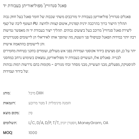
פאנל סנדוויץ' מפוליאוריתן בעבודת יד
פאנלים סנדוויץ' פוליאוריטן בעבודת יד מורכבים משתי שכבות של חומר פאנל בעל חוזק גבוה
העוטף ליבה של קצף PU. תהליך הייצור כרוך בהרכבה ידנית קפדנית, איטום קצוות ולחיצה
ליצירת פאנל סנדוויץ' מרוכב בעל ביצועים גבוהים. תהליך ייצור בעבודת יד זה מאפשר גמישות
רבה יותר במידות הפאנל ובטיפולי פני השטח, מה שהופך אותו לאידיאלי הן ליישומים סטנדרטיים
והן ליישומים בהתאמה אישית.
יתר על כן, הם מציעים בידוד אקוסטי ועמידות בפני אש מעולים, ועומדים בתקני בטיחות מחמירים
לבנייה. פאנלים אלו, העשויים בעבודת יד מפוליאוריטן, נמצאים בשימוש נרחב במחסני
לוגיסטיקה, מפעלים, מבני תעשייה, מבני מסחר ובתי מגורים - מקומות בהם נדרשות רמות גבוהות
של בידוד ועמידות.
מיכל DXH
מותג:
הזמנה מינימלית: 1 מטר מרובע
דוגמאות:
סִין
מקום מוצא:
L/C, D/A, D/P, T/T, ווסטרן יוניון, MoneyGram, OA
תשלומים:
MOQ:
1000