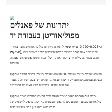
יתרונות של פאנלים
מפוליאוריטן בעבודת יד
בידוד תרמי:
לחומר פוליאוריטן מוליכות תרמית נמוכה במיוחד (כ-0.020-0.028
W/m·K), מה שהופך אותו לאחד מחומרי הבידוד המוכרים ביותר הזמינים כיום.
הוא גם מפחית ביעילות את צריכת האנרגיה של הבניין ומשפר את יעילות האנרגיה
הכוללת.
תכונות מעכבות בעירה:
לחומר הליבה של קצף PU תכונות מעכבות בעירה מצוינות.
בשילוב עם פאנלים מתכתיים דו-צדדיים, פאנל הפוליאוריטן בעבודת יד יכול לעמוד
בדרישות דירוג האש של הבניין של B1 ואף גבוה יותר.
בידוד קול והפחתת רעש:
המבנה הצפוף וקצב התאים הסגורים הגבוה של קצף
פוליאוריטן סופגים וחוסמים ביעילות את התפשטות גלי הקול. מתאים ליישומים של
בקרת רעש גבוה, כגון חדרי ציוד ומעבדות.