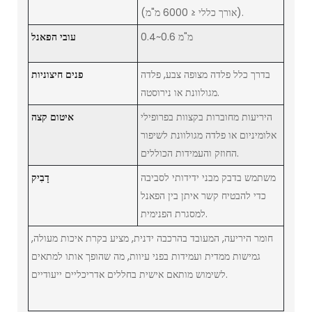
(אורך כללי ≤ 6000 מ"מ).
0.4~0.6 מ"מ
עובי הפאנל
בדרך כלל פלדה מצופה צבע, פלדה
פנים חיצוניות
מגולוונת או נירוסטה.
היריעות מחוברות בקצוות בפרופילי
איטום קצה
אלומיניום או פלדה מגולוונת לשיפור
החוזק והעמידות הכוללים.
משתמש בדבק מבני ידידותי לסביבה
דָבִיק
כדי להבטיח קשר איתן בין הפאנל
למסגרת הפנימית.
חומר היריעה, המעובד בהרכבה ידנית, מציע בקרת איכות מעולה,
גמישות ממדית ועמידות בפני עיוות, מה שהופך אותו למתאים
לשימוש מותאם אישית בחללים אדריכליים ייעודיים.