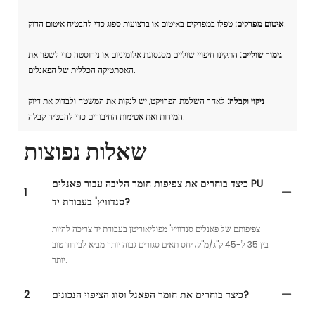
טפלו במפרקים באיטום או ברצועות ספוג כדי להבטיח איטום הדוק.
איטום מפרקים:
גימור שוליים:
התקינו חיפויי שוליים מסגסוגת אלומיניום או נירוסטה כדי לשפר את
האסתטיקה הכללית של הפאנלים.
ניקוי וקבלה:
לאחר השלמת הפרויקט, יש לנקות את המשטח ולבדוק את דיוק
המידות ואת אטימות החיבורים כדי להבטיח קבלה.
שאלות נפוצות
כיצד בוחרים את צפיפות חומר הליבה עבור פאנלים PU
1
סנדוויץ' בעבודת יד?
צפיפותם של פאנלים סנדוויץ' מפוליאוריטן בעבודת יד צריכה להיות
בין 35 ל-45 ק"ג/מ"ק; יחס תאים סגורים גבוה יותר מביא לבידוד טוב
יותר.
כיצד בוחרים את חומר הפאנל וסוג הציפוי הנכונים?
2