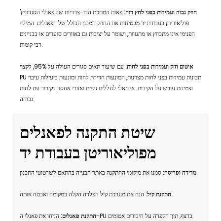
חוזק גבוה ועמידות בפני לחץ רוח:
פאות המתכת הדו-צדדיות של פאנלי הסנדוויץ'
פוליאוריתן בעבודת יד מבטיחות את החוזק המבני הכולל של הפאנלים. המילוי
הפנימי אינו מתכווץ או מתעוות, ושומר על יציבות גם באזורים סוערים או בבניינים
רבי קומות.
איטום חזק ועמידות בפני לחות:
עם שיעור תאים סגורים העולה על 95%, לקצף
PU תכונות עמידות בפני לחות מצוינות, המונעות חדירת לחות ומונעות ביעילות עיבוי
וצמיחת עובש על הקירות. אידיאלי לחללים נקיים ואזורי אחסון בקירור עם לחות
גבוהה.
שיטת התקנה לפאנלים
מפוליאוריטן בעבודת יד
סמנו את מיקומי ההתקנה באתר הבנייה בהתאם לשרטוטי התכנון.
מדידה ופריסה:
הנח את מערכת קיל הפלדה הקלה במקומה ואבטח אותה.
התקנת קיל:
הניחו את פאנלי ה-PU ברצף, תוך הקפדה על חיבורים אטומים.
התקנת פאנלים: