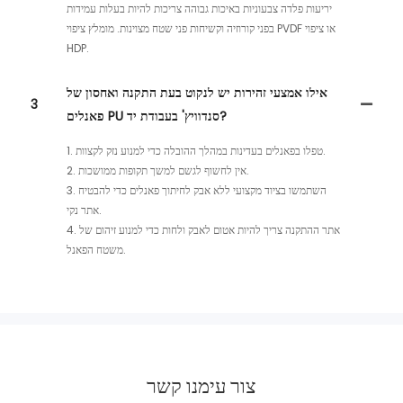
יריעות פלדה צבעוניות באיכות גבוהה צריכות להיות בעלות עמידות
בפני קורוזיה וקשיחות פני שטח מצוינות. מומלץ ציפוי PVDF או ציפוי
HDP.
אילו אמצעי זהירות יש לנקוט בעת התקנה ואחסון של
3
פאנלים PU סנדוויץ' בעבודת יד?
1. טפלו בפאנלים בעדינות במהלך ההובלה כדי למנוע נזק לקצוות.
2. אין לחשוף לגשם למשך תקופות ממושכות.
3. השתמשו בציוד מקצועי ללא אבק לחיתוך פאנלים כדי להבטיח
אתר נקי.
4. אתר ההתקנה צריך להיות אטום לאבק ולחות כדי למנוע זיהום של
משטח הפאנל.
צור עימנו קשר