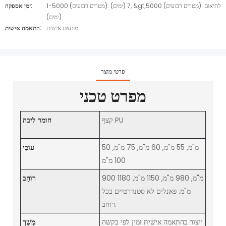
1-5000 (מטרים רבועים): 7 (ימים), &gt;5000 (מטרים רבועים): לתיאום
זמן אספקה:
(ימים)
מותאם אישית
התאמה אישית:
פרטי מוצר
מפרט טכני
קצף PU
חומר ליבה
50 מ"מ, 55 מ"מ, 60 מ"מ, 75 מ"מ,
עוֹבִי
100 מ"מ
900 מ"מ, 980 מ"מ, 1150 מ"מ, 1180
רוֹחַב
מ"מ. פאנלים לא סטנדרטיים בכל
רוחב.
ייצור בהתאמה אישית זמין לפי בקשה
מֶשֶׁך