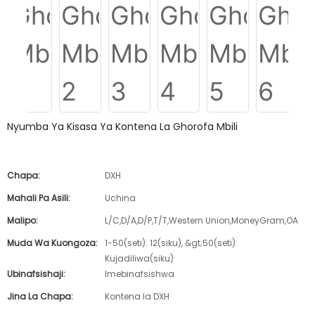
Nyumba Ya Kisasa Ya Kontena La Ghorofa Mbili
Chapa:
DXH
Mahali Pa Asili:
Uchina
Malipo:
L/C,D/A,D/P,T/T,Western Union,MoneyGram,OA
Muda Wa Kuongoza:
1-50(seti): 12(siku), &gt;50(seti):
Kujadiliwa(siku)
Ubinafsishaji:
Imebinafsishwa
Jina La Chapa:
Kontena la DXH