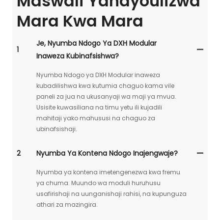
Maswali Yanayoulizwa
Mara Kwa Mara
Je, Nyumba Ndogo Ya DXH Modular
1
Inaweza Kubinafsishwa?
Nyumba Ndogo ya DXH Modular inaweza
kubadilishwa kwa kutumia chaguo kama vile
paneli za jua na ukusanyaji wa maji ya mvua.
Usisite kuwasiliana na timu yetu ili kujadili
mahitaji yako mahususi na chaguo za
ubinafsishaji.
2
Nyumba Ya Kontena Ndogo Inajengwaje?
Nyumba ya kontena imetengenezwa kwa fremu
ya chuma. Muundo wa moduli huruhusu
usafirishaji na uunganishaji rahisi, na kupunguza
athari za mazingira.