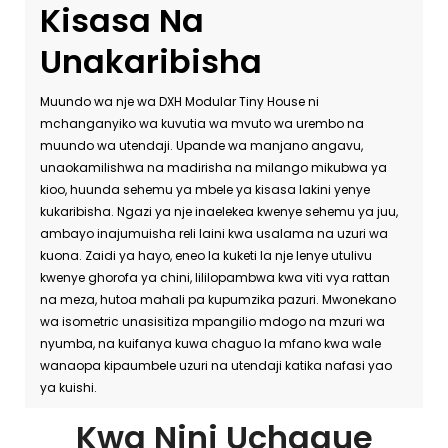
Kisasa Na
Unakaribisha
Muundo wa nje wa DXH Modular Tiny House ni
mchanganyiko wa kuvutia wa mvuto wa urembo na
muundo wa utendaji. Upande wa manjano angavu,
unaokamilishwa na madirisha na milango mikubwa ya
kioo, huunda sehemu ya mbele ya kisasa lakini yenye
kukaribisha. Ngazi ya nje inaelekea kwenye sehemu ya juu,
ambayo inajumuisha reli laini kwa usalama na uzuri wa
kuona. Zaidi ya hayo, eneo la kuketi la nje lenye utulivu
kwenye ghorofa ya chini, lililopambwa kwa viti vya rattan
na meza, hutoa mahali pa kupumzika pazuri. Mwonekano
wa isometric unasisitiza mpangilio mdogo na mzuri wa
nyumba, na kuifanya kuwa chaguo la mfano kwa wale
wanaopa kipaumbele uzuri na utendaji katika nafasi yao
ya kuishi.
Kwa Nini Uchague