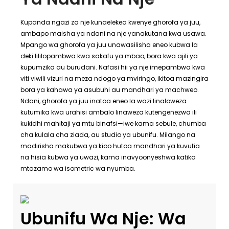
Kupanda ngazi za nje kunaelekea kwenye ghorofa ya juu,
ambapo maisha ya ndani na nje yanakutana kwa usawa.
Mpango wa ghorofa ya juu unawasilisha eneo kubwa la
deki lililopambwa kwa sakafu ya mbao, bora kwa ajili ya
kupumzika au burudani. Nafasi hii ya nje imepambwa kwa
viti viwili vizuri na meza ndogo ya mviringo, ikitoa mazingira
bora ya kahawa ya asubuhi au mandhari ya machweo.
Ndani, ghorofa ya juu inatoa eneo la wazi linaloweza
kutumika kwa urahisi ambalo linaweza kutengenezwa ili
kukidhi mahitaji ya mtu binafsi—iwe kama sebule, chumba
cha kulala cha ziada, au studio ya ubunifu. Milango na
madirisha makubwa ya kioo hutoa mandhari ya kuvutia
na hisia kubwa ya uwazi, kama inavyoonyeshwa katika
mtazamo wa isometric wa nyumba.
Ubunifu Wa Nje: Wa