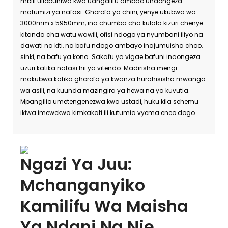
mbili uliobuniwa kwa uangalifu ambao unaongeza
matumizi ya nafasi. Ghorofa ya chini, yenye ukubwa wa
3000mm x 5950mm, ina chumba cha kulala kizuri chenye
kitanda cha watu wawili, ofisi ndogo ya nyumbani iliyo na
dawati na kiti, na bafu ndogo ambayo inajumuisha choo,
sinki, na bafu ya kona. Sakafu ya vigae bafuni inaongeza
uzuri katika nafasi hii ya vitendo. Madirisha mengi
makubwa katika ghorofa ya kwanza hurahisisha mwanga
wa asili, na kuunda mazingira ya hewa na ya kuvutia.
Mpangilio umetengenezwa kwa ustadi, huku kila sehemu
ikiwa imewekwa kimkakati ili kutumia vyema eneo dogo.
Ngazi Ya Juu:
Mchanganyiko
Kamilifu Wa Maisha
Ya Ndani Na Nje