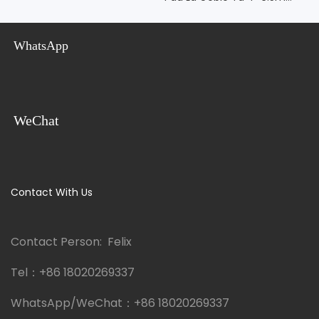
Iliyotengenezwa Mapema
WhatsApp
WeChat
Contact With Us
Contact Person: Felix
Tel：
+86 18020269337
WhatsApp/WeChat：
+86 18020269337