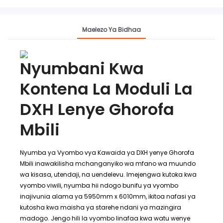
Maelezo Ya Bidhaa
Nyumbani Kwa
Kontena La Moduli La
DXH Lenye Ghorofa
Mbili
Nyumba ya Vyombo vya Kawaida ya DXH yenye Ghorofa
Mbili inawakilisha mchanganyiko wa mfano wa muundo
wa kisasa, utendaji, na uendelevu. Imejengwa kutoka kwa
vyombo viwili, nyumba hii ndogo bunifu ya vyombo
inajivunia alama ya 5950mm x 6010mm, ikitoa nafasi ya
kutosha kwa maisha ya starehe ndani ya mazingira
madogo. Jengo hili la vyombo linafaa kwa watu wenye