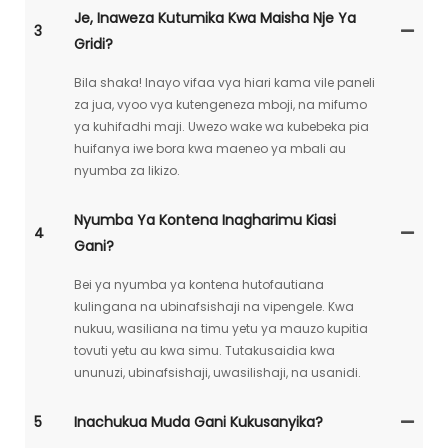
Je, Inaweza Kutumika Kwa Maisha Nje Ya
3
Gridi?
Bila shaka! Inayo vifaa vya hiari kama vile paneli
za jua, vyoo vya kutengeneza mboji, na mifumo
ya kuhifadhi maji. Uwezo wake wa kubebeka pia
huifanya iwe bora kwa maeneo ya mbali au
nyumba za likizo.
Nyumba Ya Kontena Inagharimu Kiasi
4
Gani?
Bei ya nyumba ya kontena hutofautiana
kulingana na ubinafsishaji na vipengele. Kwa
nukuu, wasiliana na timu yetu ya mauzo kupitia
tovuti yetu au kwa simu. Tutakusaidia kwa
ununuzi, ubinafsishaji, uwasilishaji, na usanidi.
5
Inachukua Muda Gani Kukusanyika?