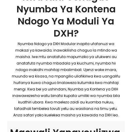
Nyumba Ya Kontena
Ndogo Ya Moduli Ya
DXH?
Nyumba Ndogo ya DXH Modular inapita ufafanuzi wa
makazi ya kawaida; inawakilisha chaguo la mtindo wa
maisha. Iwe mtu anatafuta mapumziko ya ufukweni au
anatafuta nyumba mbadala ya kiuchumi, nyumba hii
ndogo inakidhi mahitaji mbalimbali. Ujenzi wake imara,
muundo wa kisasa, na mpangilio uliofikiriwa kwa uangalifu
huifanya kuwa chaguo linaloweza kutumika kwa mahitaji
mengi. Kwa bei ya ushindani, Nyumba ya Kontena ya DXH
inawawezesha watu binafsi kupata umiliki wa nyumba bila
kuathiri ubora. Kwa maelezo zaidi au kuomba nukuu,
tafadhali tembelea tovuti yetu au wasiliana na timu yetu.
Anza safari yako kuelekea maisha ya kawaida na DXH leo.