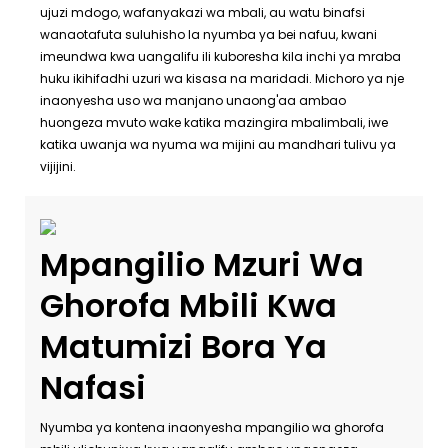
ujuzi mdogo, wafanyakazi wa mbali, au watu binafsi
wanaotafuta suluhisho la nyumba ya bei nafuu, kwani
imeundwa kwa uangalifu ili kuboresha kila inchi ya mraba
huku ikihifadhi uzuri wa kisasa na maridadi. Michoro ya nje
inaonyesha uso wa manjano unaong'aa ambao
huongeza mvuto wake katika mazingira mbalimbali, iwe
katika uwanja wa nyuma wa mijini au mandhari tulivu ya
vijijini.
Mpangilio Mzuri Wa
Ghorofa Mbili Kwa
Matumizi Bora Ya
Nafasi
Nyumba ya kontena inaonyesha mpangilio wa ghorofa