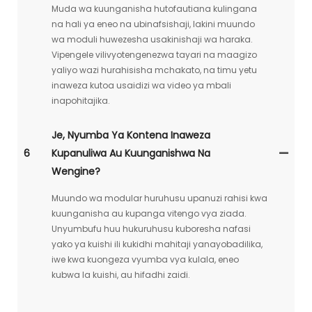
Muda wa kuunganisha hutofautiana kulingana
na hali ya eneo na ubinafsishaji, lakini muundo
wa moduli huwezesha usakinishaji wa haraka.
Vipengele vilivyotengenezwa tayari na maagizo
yaliyo wazi hurahisisha mchakato, na timu yetu
inaweza kutoa usaidizi wa video ya mbali
inapohitajika.
Je, Nyumba Ya Kontena Inaweza
6
Kupanuliwa Au Kuunganishwa Na
Wengine?
Muundo wa modular huruhusu upanuzi rahisi kwa
kuunganisha au kupanga vitengo vya ziada.
Unyumbufu huu hukuruhusu kuboresha nafasi
yako ya kuishi ili kukidhi mahitaji yanayobadilika,
iwe kwa kuongeza vyumba vya kulala, eneo
kubwa la kuishi, au hifadhi zaidi.