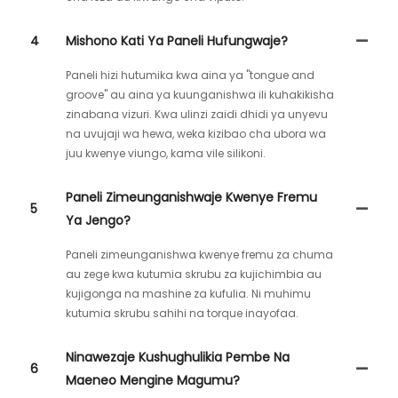
4
Mishono Kati Ya Paneli Hufungwaje?
Paneli hizi hutumika kwa aina ya "tongue and
groove" au aina ya kuunganishwa ili kuhakikisha
zinabana vizuri. Kwa ulinzi zaidi dhidi ya unyevu
na uvujaji wa hewa, weka kizibao cha ubora wa
juu kwenye viungo, kama vile silikoni.
Paneli Zimeunganishwaje Kwenye Fremu
5
Ya Jengo?
Paneli zimeunganishwa kwenye fremu za chuma
au zege kwa kutumia skrubu za kujichimbia au
kujigonga na mashine za kufulia. Ni muhimu
kutumia skrubu sahihi na torque inayofaa.
Ninawezaje Kushughulikia Pembe Na
6
Maeneo Mengine Magumu?