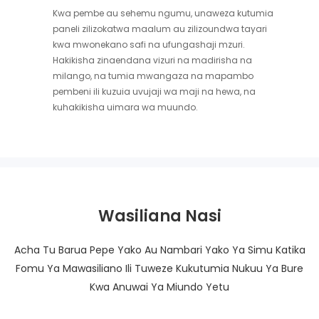
Kwa pembe au sehemu ngumu, unaweza kutumia
paneli zilizokatwa maalum au zilizoundwa tayari
kwa mwonekano safi na ufungashaji mzuri.
Hakikisha zinaendana vizuri na madirisha na
milango, na tumia mwangaza na mapambo
pembeni ili kuzuia uvujaji wa maji na hewa, na
kuhakikisha uimara wa muundo.
Wasiliana Nasi
Acha Tu Barua Pepe Yako Au Nambari Yako Ya Simu Katika
Fomu Ya Mawasiliano Ili Tuweze Kukutumia Nukuu Ya Bure
Kwa Anuwai Ya Miundo Yetu