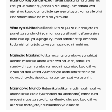
Majengo Yaliyotengenezwa Tayari:
Kutokana na urahisi na
kasi ya usakinishaji, paneli hizi ni chaguo maarufu kwa
ujenzi wa kawaida na uliotengenezwa tayari, kama vile ofisi
zinazohamishika na malazi ya muda.
Vifaa vya Kuhifadhia Baridi:
Sifa za juu za kuhami joto za
paneli za sandwichi za miamba ya silikoni huzifanya ziwe
bora kwa ajili ya kujenga vyumba baridi na friji, ambapo
kudumisha halijoto tulivu ya mazingira ni muhimu.
Mazingira Maalum:
Katika mazingira ambayo yanahitaji
udhibiti mkali wa ubora wa hewa na usafi, paneli za
sandwichi za miamba ya madini hutumiwa kwa ajili ya
vizuizi na dari katika vyumba vya usafi katika tasnia ya
dawa, chakula, vipodozi, na utengenezaji wa usahihi.
Majengo ya Miundo:
Hutumika katika miradi mbalimbali ya
uhandisi wa kiraia (viwandani au kibiashara) kama kuta
nyepesi, slabs za sakafu, na kifuniko cha paa kwa ajili ya
ulinzi wa moto, joto, na insulation ya akustisk.