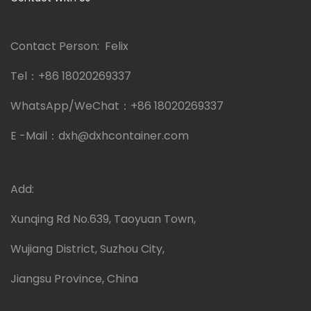
Contact Person: Felix
Tel：
+86 18020269337
WhatsApp/WeChat：
+86 18020269337
E -Mail：
dxh@dxhcontainer.com
Add:
Xunqing Rd No.639, Taoyuan Town,
Wujiang District, Suzhou City,
Jiangsu Province, China