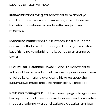
kupunguza hatari ya moto.
Kutowaka:
Paneli nyingi za sandwichi za miamba ya
madini huainishwa kama zisizowaka, sifa muhimu kwa
kuhakikisha usalama wa moto katika majengo na
mitambo.
Nyepesi na Imara:
Paneli hizi ni nyepesi kiasi huku zikitoa
nguvu na uthabiti wa kimuundo, na kuzifanya ziwe rahisi
kusafirisha na kusakinisha, na kupunguza gharama za
ujenzi.
Hudumu na Hustahimili Unyevu:
Paneli za Sandwichi za
silika rock kwa kawaida hujulikana kwa upinzani wao mzuri
dhidi ya kutu, maji, na ukungu, na hivyo kusababisha
kudumu kwa muda mrefu na matengenezo madogo.
Rafiki kwa mazingira:
Paneli hizi mara nyingi hutengenezwa
kwa nyuzi za madini zisizo za kikaboni, zisizowaka, na kutoa
mbadala salama kwa paneli za kawaida za kuhami joto