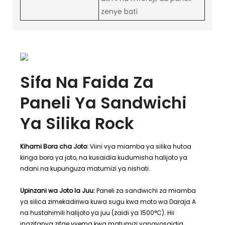
zenye bati
Sifa Na Faida Za
Paneli Ya Sandwichi
Ya Silika Rock
Kihami Bora cha Joto:
Viini vya miamba ya silika hutoa
kinga bora ya joto, na kusaidia kudumisha halijoto ya
ndani na kupunguza matumizi ya nishati.
Upinzani wa Joto la Juu:
Paneli za sandwichi za miamba
ya silica zimekadiriwa kuwa sugu kwa moto wa Daraja A
na hustahimili halijoto ya juu (zaidi ya 1500°C). Hii
inazifanya zifae vyema kwa matumizi yanayosaidia