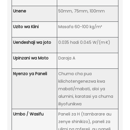
Unene
50mm, 75mm, 100mm
Uzito wa Kiini
Masafa 60-100 kg/m³
Uendeshaji wa joto
0.035 hadi 0.045 W/(m·K)
Upinzani wa Moto
Daraja A
Nyenzo ya Paneli
Chuma cha pua
kilichotengenezwa kwa
mabati/mabati, aloi ya
alumini, karatasi ya chuma
iliyofunikwa
Umbo / Wasifu
Paneli za H (tambarare au
zenye shinikizo), paneli za
ulimi na mfereji, au paneli