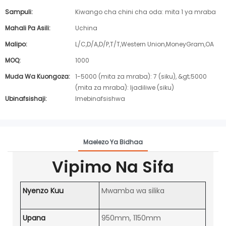
Sampuli:
Kiwango cha chini cha oda: mita 1 ya mraba
Mahali Pa Asili:
Uchina
Malipo:
L/C,D/A,D/P,T/T,Western Union,MoneyGram,OA
MOQ:
1000
Muda Wa Kuongoza:
1-5000 (mita za mraba): 7 (siku), &gt;5000
(mita za mraba): Ijadiliwe (siku)
Ubinafsishaji:
Imebinafsishwa
Maelezo Ya Bidhaa
Vipimo Na Sifa
Nyenzo Kuu
Mwamba wa silika
Upana
950mm, 1150mm