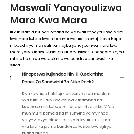
Maswali Yanayoulizwa
Mara Kwa Mara
Ili kukusaidia kuunda orodha ya Maswali Yanayoulizwa Mara
kwa Mara kutoka kwa mtazamo wa usakinishaji, haya hapa
ni baadhi ya maswali na majibu yanayoulizwa mara kwa
mara yaliyoundwa kushughulikia wasiwasi, changamoto, na
mbinu bora kwa wataalamu wa paneli za sandwichi za
silica.
Ninapaswa Kujiandaa Nini Ili Kusakinisha
1
Paneli Za Sandwichi Za Silika Rock?
Kwa kawaida huhitaji kreni zenye vifaa maalum
vya kuinua utupu wakati wa kuhamisha na
kuweka paneli kubwa za sandwichi za silika. Vifaa
muhimu ni pamoja na misumeno ya mviringo
yenye vile vya almasi au vya kukwaruza, visima
vya kasi ya juu, na bunduki za kuziba kwa ajili ya
kuziba viungo.