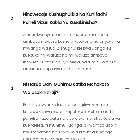
Ninawezaje Kushughulikia Na Kuhifadhi
2
Paneli Vizuri Kabla Ya Kusakinisha?
Ziache kwenye sehemu tambarare na ndefu
ambayo inaweza kuzizuia kutokana na unyevu na
mwanga wa jua. Zishughulikie kwa uangalifu ili
kuepuka mikwaruzo na mikwaruzo ambayo
inaweza kuathiri hali ya hewa, na tumia kombeo
au kiinua utupu kwa usafiri salama.
Ni Hatua Gani Muhimu Katika Mchakato
3
Wa Usakinishaji?
Paneli ya kwanza lazima ipangiliwe vizuri na
kusawazishwa, kwani kupotoka kokote kutaathiri
paneli zinazofuata na ubora wa mwisho. Kabla ya
kuendelea, ni muhimu kuangalia kwamba uso ni
mwembamba na sawa kwa kutumia kiwango
cha leza au kiwango cha viputo.