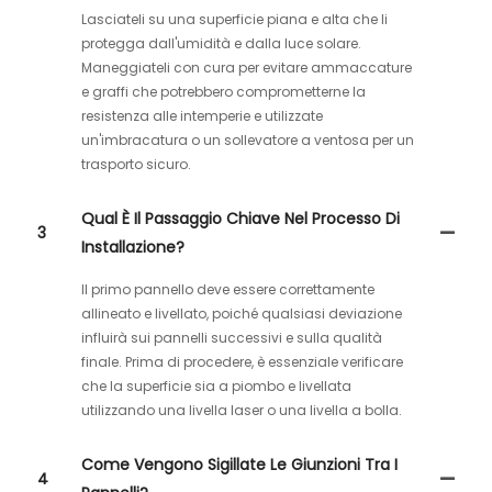
Lasciateli su una superficie piana e alta che li
protegga dall'umidità e dalla luce solare.
Maneggiateli con cura per evitare ammaccature
e graffi che potrebbero comprometterne la
resistenza alle intemperie e utilizzate
un'imbracatura o un sollevatore a ventosa per un
trasporto sicuro.
Qual È Il Passaggio Chiave Nel Processo Di
3
Installazione?
Il primo pannello deve essere correttamente
allineato e livellato, poiché qualsiasi deviazione
influirà sui pannelli successivi e sulla qualità
finale. Prima di procedere, è essenziale verificare
che la superficie sia a piombo e livellata
utilizzando una livella laser o una livella a bolla.
Come Vengono Sigillate Le Giunzioni Tra I
4