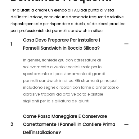
Per aiutarti a creare un elenco di FAQ dal punto di vista
dell'installazione, ecco alcune domande frequenti e relative
risposte pensate per rispondere a dubbi, sfide e best practice
per i professionisti dei pannelli sandwich in silice.
Cosa Devo Preparare Per Installare I
1
Pannelli Sandwich In Roccia Silicea?
In genere, richiede gru con attrezzature di
sollevamento a vuoto specializzate per lo
spostamento e il posizionamento di grandi
pannelli sandwich in silice. Gli strumenti principali
includono seghe circolari con lame diamantate o
abrasive, trapani ad alta velocità e pistole
sigillanti per la sigillatura dei giunti.
Come Posso Maneggiare E Conservare
2
Correttamente I Pannelli In Cantiere Prima
Dell'installazione?