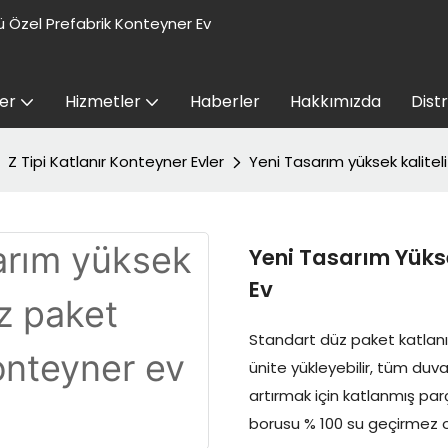
 Özel Prefabrik Konteyner Ev
er
Hizmetler
Haberler
Hakkımızda
Dist
Z Tipi Katlanır Konteyner Evler
Yeni Tasarım yüksek kalitel
Yeni Tasarım Yükse
Ev
Standart düz paket katlanır
ünite yükleyebilir, tüm du
artırmak için katlanmış par
borusu % 100 su geçirmez 