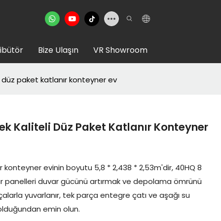
ribütör
Bize Ulaşın
VR Showroom
i düz paket katlanır konteyner ev
k Kaliteli Düz Paket Katlanır Konteyner
 konteyner evinin boyutu 5,8 * 2,438 * 2,53m'dir, 40HQ 8
var panelleri duvar gücünü artırmak ve depolama ömrünü
çalarla yuvarlanır, tek parça entegre çatı ve aşağı su
olduğundan emin olun.