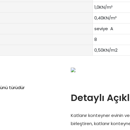
1,0KN/m³
0,40KN/m³
seviye A
8
0,50KN/m2
ürünü türüdür
Detaylı Açı
Katlanır konteyner evinin ve 
birleştiren, katlanır kontey