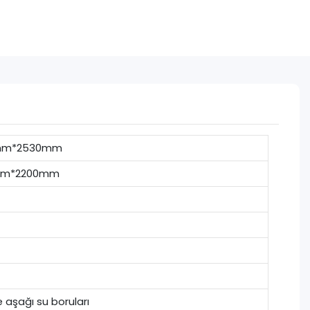
mm*2530mm
mm*2200mm
 aşağı su boruları