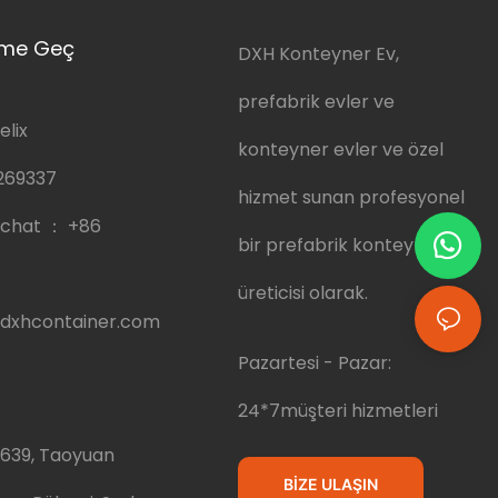
şime Geç
DXH Konteyner Ev,
prefabrik evler ve
elix
konteyner evler ve özel
269337
hizmet sunan profesyonel
chat ：
+86
bir prefabrik konteyner ev
üreticisi olarak.
dxhcontainer.com
Pazartesi - Pazar:
24*7müşteri hizmetleri
.639, Taoyuan
BIZE ULAŞIN