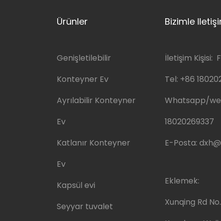
Ürünler
Bizimle Ileti
Genişletilebilir
İletişim Kişisi: F
Konteyner Ev
Tel:
+86 18020
Ayrılabilir Konteyner
Whatsapp/we
Ev
18020269337
Katlanır Konteyner
E-Posta:
dxh@
Ev
Eklemek:
Kapsül evi
Xunqing Rd No
Seyyar tuvalet