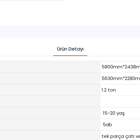
Ürün Detayı
5800mm*2438
5630mm*2280
1.2 ton
15-20 yaş
5db
tek parça çatı ve