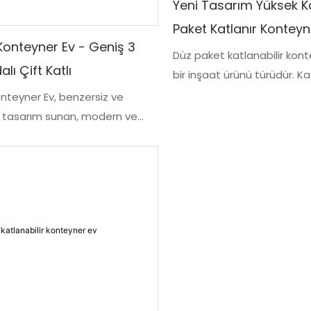
Yeni Tasarım Yüksek Ka
Paket Katlanır Konteyn
 Konteyner Ev - Geniş 3
Düz paket katlanabilir kont
lı Çift Katlı
bir inşaat ürünü türüdür. Ka
konteyner evinin ve düz p
onteyner Ev, benzersiz ve
evinin en iyi özelliklerini bir
bir tasarım sunan, modern ve
konteyner evinin sökülmesi
ak odalı, çift katlı bir evdir.
hızlıdır ve düz paket konte
elliği ile çok yönlülük sağlar
drenaj sistemi daha müke
la taşınabilir veya bireysel
 göre genişletilebilir.