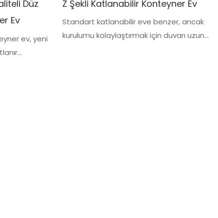
Z Şekli Katlanabilir Konteyner Ev
liteli Düz
er Ev
Standart katlanabilir eve benzer, ancak
kurulumu kolaylaştırmak için duvarı uzun
eyner ev, yeni
kenarlarından makarayla yukarı çekmesi
tlanır
gerekir.
aket konteyner
leştiren katlanır
 ve montajı
yner evinin
mmeldir.