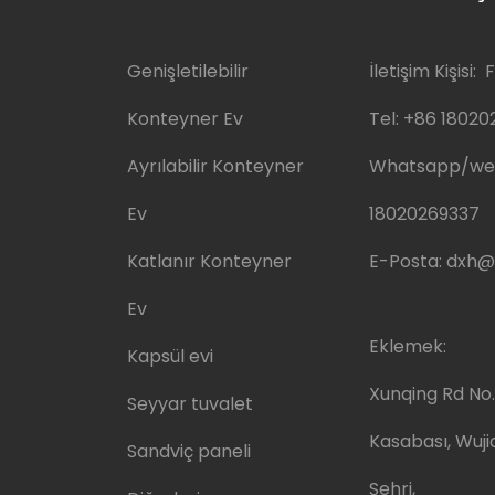
Genişletilebilir
İletişim Kişisi: F
Konteyner Ev
Tel:
+86 18020
Ayrılabilir Konteyner
Whatsapp/we
Ev
18020269337
Katlanır Konteyner
E-Posta:
dxh@
Ev
Eklemek:
Kapsül evi
Xunqing Rd No
Seyyar tuvalet
Kasabası, Wuji
Sandviç paneli
Şehri,