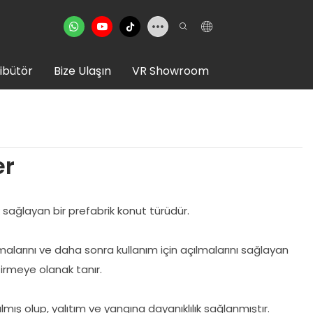
ribütör
Bize Ulaşın
VR Showroom
er
 sağlayan bir prefabrik konut türüdür.
larını ve daha sonra kullanım için açılmalarını sağlayan
tirmeye olanak tanır.
lmış olup, yalıtım ve yangına dayanıklılık sağlanmıştır.