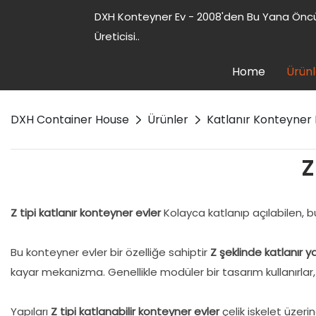
DXH Konteyner Ev - 2008'den Bu Yana Öncü
Üreticisi..
Home
Ürünl
DXH Container House
Ürünler
Katlanır Konteyner 
Z
Z tipi katlanır konteyner evler
Kolayca katlanıp açılabilen, b
Bu konteyner evler bir özelliğe sahiptir
Z şeklinde katlanır y
kayar mekanizma. Genellikle modüler bir tasarım kullanırlar
Yapıları
Z tipi katlanabilir konteyner evler
çelik iskelet üzeri