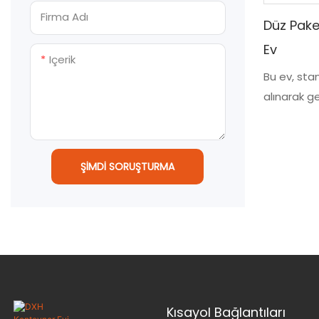
Firma Adı
Düz Pake
Ev
Içerik
Bu ev, sta
alınarak ge
yalıtım ve
yükseltir,
ömrünü uz
ŞIMDI SORUŞTURMA
Kısayol Bağlantıları