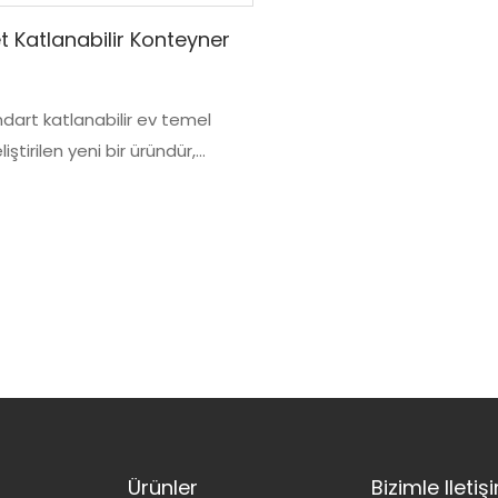
t Katlanabilir Konteyner
ndart katlanabilir ev temel
liştirilen yeni bir üründür,
 su geçirmezlik performansını
 yüksek kaliteli malzemeler de
atır
Ürünler
Bizimle Ileti