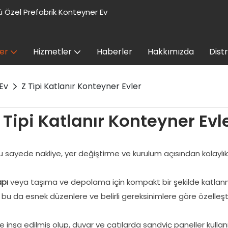
 Özel Prefabrik Konteyner Ev
er
Hizmetler
Haberler
Hakkımızda
Dist
Ev
Z Tipi Katlanır Konteyner Evler
 Tipi Katlanır Konteyner Evl
u sayede nakliye, yer değiştirme ve kurulum açısından kolaylık
apı
veya taşıma ve depolama için kompakt bir şekilde katlanma
, bu da esnek düzenlere ve belirli gereksinimlere göre özelleş
ne inşa edilmiş olup, duvar ve çatılarda sandviç paneller kullanı