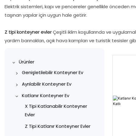
Elektrik sistemleri, kapı ve pencereler genellikle önceden m
taşınan yapılar için uygun hale getirir.
Z tipi konteyner evler
Çeşitli iklim koşullarında ve uygulamala
yardım barınakları, açık hava kampları ve turistik tesisler gibi
Ürünler
Genişletilebilir Konteyner Ev
10ft genişletilebilir konteyner
Ayrılabilir Konteyner Ev
evi
Şantiye konteyneri
Katlanır Konteyner Ev
20ft Genişletilebilir
Konteyner ofisi
X Tipi Katlanabilir Konteyner
Konteyner Ev
Evler
Konut Konteyner Evleri
30ft genişletilebilir konteyner
Z Tipi Katlanır Konteyner Evler
Konteyner garajı
evi