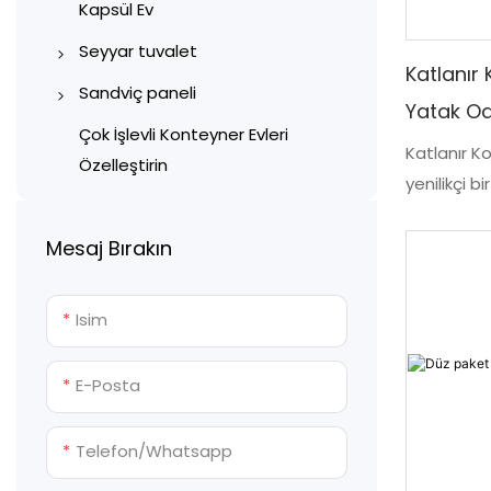
Kapsül Ev
Konteyner deposu
40ft Genişletilebilir
Seyyar tuvalet
Konteyner Ev
Konteyner Mağazası
Katlanır
Renk kaplamalı çelik portatif
Sandviç paneli
Konteyner okulu
Yatak Oda
tuvaletler
Makine yapımı Sandviç
Çok İşlevli Konteyner Evleri
Konteyner hastanesi
Katlanır K
Konteyner Tuvaletler ve
Paneller
Özelleştirin
yenilikçi 
Konteyner Konaklama
Banyolar
El Yapımı Sandviç Paneller
ferah, 3 yat
Çok yönlü konteyner evleri
Plastik Taşınabilir Tuvaletler
Katlanma öz
Mesaj Bırakın
ve kolaylık
Prefabrik Tuvalet ve Duş
ihtiyaçlara
Üniteleri
Isim
E-Posta
Telefon/whatsapp