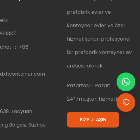
prefabrik evler ve
elix
konteyner evler ve özel
269337
hizmet sunan profesyonel
chat ：
+86
bir prefabrik konteyner ev
üreticisi olarak.
dxhcontainer.com
Pazartesi - Pazar:
24*7müşteri hizmetleri
.639, Taoyuan
BIZE ULAŞIN
ang Bölgesi, Suzhou