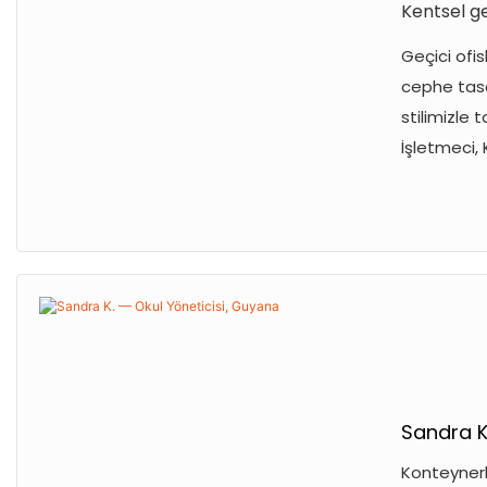
Kentsel ge
Geçici ofis
cephe tasa
stilimizle 
İşletmeci, 
Sandra K
Konteynerle