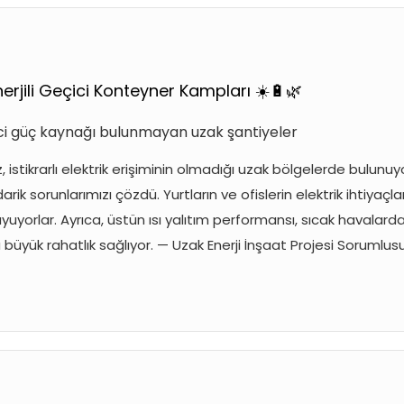
erjili Geçici Konteyner Kampları ☀️🔋🌿
ici güç kaynağı bulunmayan uzak şantiyeler
 istikrarlı elektrik erişiminin olmadığı uzak bölgelerde bulunu
darik sorunlarımızı çözdü. Yurtların ve ofislerin elektrik ihtiya
uyuyorlar. Ayrıca, üstün ısı yalıtım performansı, sıcak havalard
 büyük rahatlık sağlıyor. — Uzak Enerji İnşaat Projesi Sorumlus