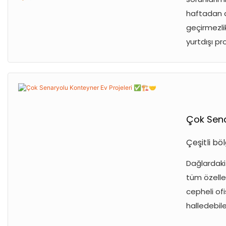
haftadan az
geçirmezlik
yurtdışı pr
Çok Sena
Çeşitli bö
Dağlardaki 
tüm özelleş
cepheli ofi
halledebil