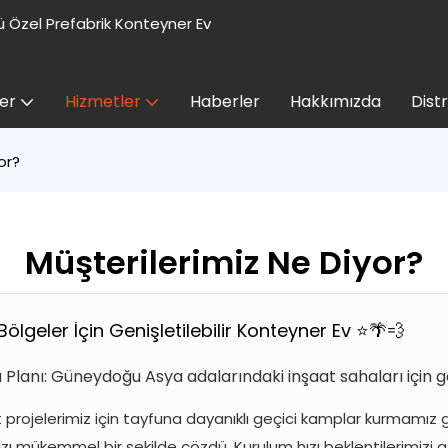
 Özel Prefabrik Konteyner Ev
er
Hizmetler
Haberler
Hakkımızda
Dist
or?
Müşterilerimiz Ne Diyor?
Bölgeler İçin Genişletilebilir Konteyner Ev ⭐🌴💨
 Planı: Güneydoğu Asya adalarındaki inşaat sahaları için ge
 projelerimiz için tayfuna dayanıklı geçici kamplar kurmamız g
ızı mükemmel bir şekilde çözdü. Kurulum hızı beklentilerimizi a