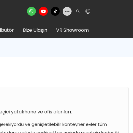
ribütör
Bize Ulaşın
VR Showroom
çici yatakhane ve ofis alanları.
erekiyordu ve genişletilebilir konteyner evler tüm
ştı; deniz yoluyla sevkiyattan yerinde montaja kadar iki