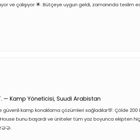
üyor ve çalışıyor 🌟. Bütçeye uygun geldi, zamanında teslim ed
. — Kamp Yöneticisi, Suudi Arabistan
e güvenli kamp konaklama çözümleri sağladılar💯. Çölde 200 işç
House bunu başardı ve üniteler tüm yaz boyunca ekipten hiçb
z🤝🤝.