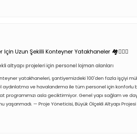
r Için Uzun Şekilli Konteyner Yatakhaneler 🏘️👍🏻💯
kli altyapı projeleri için personel lojman alanları
nteyner yatakhaneleri, şantiyemizdeki 100'den fazla işçiyi mük
ydınlatma ve havalandırma ile tüm personel için konforlu bir
at programımızı asla geciktirmiyor. Genel yapı sağlam ve dayan
nu yaşanmadı. — Proje Yöneticisi, Büyük Ölçekli Altyapı Projesi