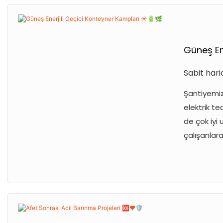
Güneş En
Sabit har
Şantiyemiz,
elektrik te
de çok iyi 
çalışanlara