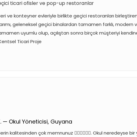
çici ticari ofisler ve pop-up restoranlar
leri ve konteyner evleriyle birlikte geçici restoranları birleşti
rımı, geleneksel geçici binalardan tamamen farklı, modern v
tamamen uyumlu olup, açılıştan sonra birçok müşteriyi kendine ç
Kentsel Ticari Proje
. — Okul Yöneticisi, Guyana
rin kalitesinden çok memnunuz 👍🏻👍🏻👍🏻. Okul neredeyse bir y