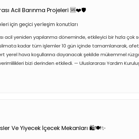
ası Acil Barınma Projeleri 🆘❤️🛡️
leri için geçici yerleşim konutları
sı acil yeniden yapılanma döneminde, etkileyici bir hızla çok 
slimata kadar tüm işlemler 10 gün içinde tamamlanarak, afetze
sert yerel hava koşullarına dayanacak şekilde mükemmel rüzgar v
erimlilikleri bizi derinden etkiledi. — Uluslararası Yardım Kuru
isler Ve Yiyecek İçecek Mekanları 🛍️🍽️✨