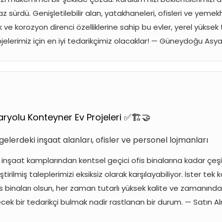
 sürdü. Genişletilebilir alan, yatakhaneleri, ofisleri ve yeme
 ve korozyon direnci özelliklerine sahip bu evler, yerel yüksek
ojelerimiz için en iyi tedarikçimiz olacaklar! — Güneydoğu Asy
ryolu Konteyner Ev Projeleri ✅🏗️🤝
lgelerdeki inşaat alanları, ofisler ve personel lojmanları
inşaat kamplarından kentsel geçici ofis binalarına kadar çeşitli
tirilmiş taleplerimizi eksiksiz olarak karşılayabiliyor. İster tek 
s binaları olsun, her zaman tutarlı yüksek kalite ve zamanında
ecek bir tedarikçi bulmak nadir rastlanan bir durum. — Satın A