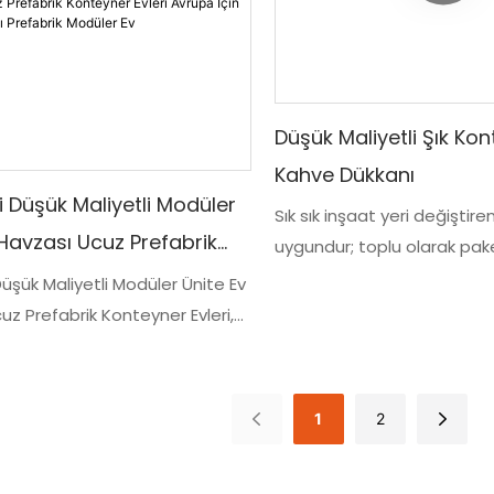
Düşük Maliyetli Şık Ko
Kahve Dükkanı
i Düşük Maliyetli Modüler
Sık sık inşaat yeri değiştiren
 Havzası Ucuz Prefabrik
uygundur; toplu olarak pake
 Evleri Avrupa İçin İki
bir bütün olarak kaldırılabilir
Düşük Maliyetli Modüler Ünite Ev
uz Prefabrik Konteyner Evleri,
atlı Prefabrik Modüler Ev
 konut ihtiyaçları için uygun
 çözüm sunuyor. İki katlı
a bu prefabrik modüler ev,
1
2
u fiyat noktasını korurken
m alanı sağlıyor