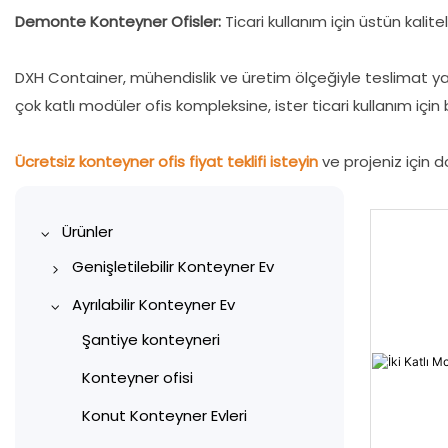
Demonte Konteyner Ofisler:
Ticari kullanım için üstün kalite
DXH Container, mühendislik ve üretim ölçeğiyle teslimat yapab
çok katlı modüler ofis kompleksine, ister ticari kullanım için
Ücretsiz konteyner ofis fiyat teklifi isteyin
ve projeniz için 
Ürünler
Genişletilebilir Konteyner Ev
10ft genişletilebilir konteyner
Ayrılabilir Konteyner Ev
evi
Şantiye konteyneri
20ft Genişletilebilir
Konteyner ofisi
Konteyner Ev
Konut Konteyner Evleri
30ft genişletilebilir konteyner