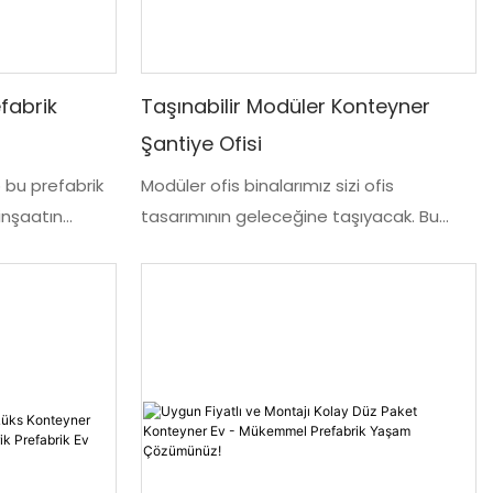
efabrik
Taşınabilir Modüler Konteyner
Şantiye Ofisi
 bu prefabrik
Modüler ofis binalarımız sizi ofis
inşaatın
tasarımının geleceğine taşıyacak. Bu
ması olmadan
yenilikçi yaklaşım, mekanınızı hızlı bir
lı bir alana
şekilde akıcı ve üretken bir çalışma
n
ortamına dönüştürmenize olanak tanır.
u şehrindeki
Modüler bölmeler, mobilyalar ve
 üretilen her
aksesuarlarla özel iş istasyonlarından
in önceden
ortak alanlara ve çalışma alanlarına
 düz
kadar her şeyi yapılandırabilirsiniz
yenize