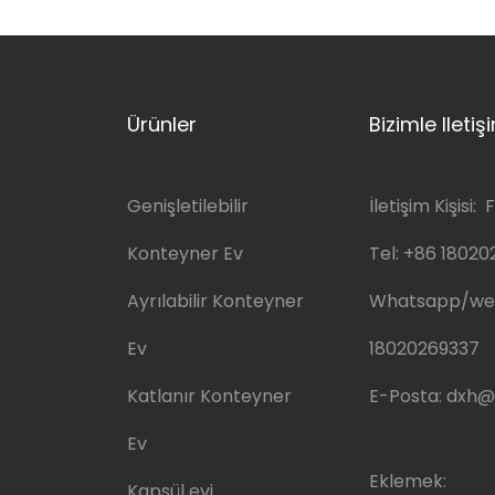
Ürünler
Bizimle Ileti
Genişletilebilir
İletişim Kişisi: F
Konteyner Ev
Tel:
+86 18020
Ayrılabilir Konteyner
Whatsapp/we
Ev
18020269337
Katlanır Konteyner
E-Posta:
dxh@
Ev
Eklemek:
Kapsül evi