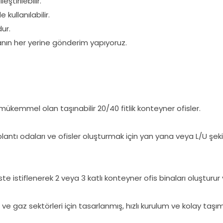
ştirilebilir.
kullanılabilir.
dur.
anın her yerine gönderim yapıyoruz.
n mükemmel olan taşınabilir 20/40 fitlik konteyner ofisler.
antı odaları ve ofisler oluşturmak için yan yana veya L/U şekill
e istiflenerek 2 veya 3 katlı konteyner ofis binaları oluşturur v
 ve gaz sektörleri için tasarlanmış, hızlı kurulum ve kolay taşı