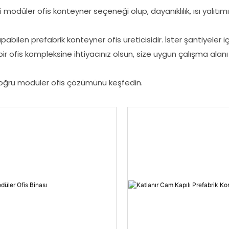
li modüler ofis konteyner seçeneği olup, dayanıklılık, ısı yalıtımı
ilen prefabrik konteyner ofis üreticisidir. İster şantiyeler içi
 bir ofis kompleksine ihtiyacınız olsun, size uygun çalışma alan
doğru modüler ofis çözümünü keşfedin.