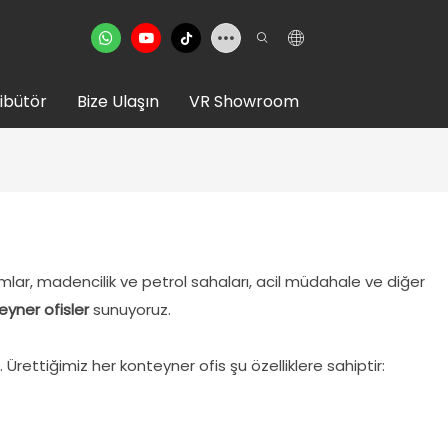
ribütör
Bize Ulaşın
VR Showroom
mlar, madencilik ve petrol sahaları, acil müdahale ve diğer
eyner ofisler
sunuyoruz.
Ürettiğimiz her konteyner ofis şu özelliklere sahiptir: