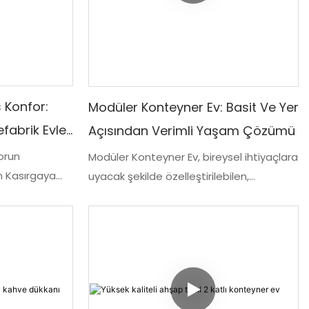
 Konfor:
Modüler Konteyner Ev: Basit Ve Yer
fabrik Evler
Açısından Verimli Yaşam Çözümü
brikada
orun
Modüler Konteyner Ev, bireysel ihtiyaçlara
n Kasırgaya
ler
uyacak şekilde özelleştirilebilen,
le tanışın. 1-5
basitleştirilmiş ve yerden tasarruf
hip, fabrikada
sağlayan bir yaşam çözümü sunar.
r konteynerler,
Prefabrik ev olmanın avantajlarıyla,
nzersiz
zahmetsiz bir yaşam deneyimi için
m alanları
rahatlık ve işlevselliği birleştiriyor.