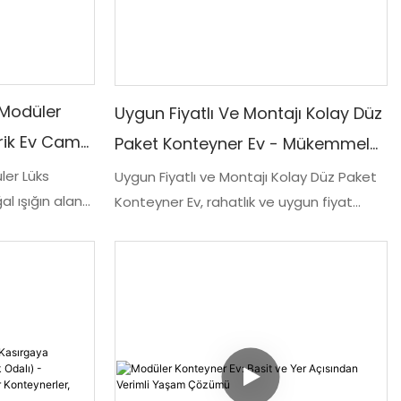
nteyner ofisler,
asla
alanı
 yan erişime
üniteleri, tüm
 Modüler
Uygun Fiyatlı Ve Montajı Kolay Düz
anıyarak iç ve
rik Ev Cam
Paket Konteyner Ev - Mükemmel
rsuz bir geçiş
fabrik Ev
Prefabrik Yaşam Çözümünüz!
anları, etkinlik
ler Lüks
Uygun Fiyatlı ve Montajı Kolay Düz Paket
kende alanları
al ışığın alana
Konteyner Ev, rahatlık ve uygun fiyat
encerelerle
arayanlar için ideal prefabrik yaşam
e edilmiş,
çözümüdür. Basit montaj süreciyle bu
 özel tasarımı
modüler ev, pratiklik ve konforun
lüks bir yaşam
mükemmel bir kombinasyonunu sunuyor