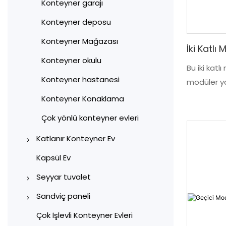
Konteyner garajı
evi
Konteyner deposu
40ft Genişletilebilir
Konteyner Ev
Konteyner Mağazası
İki Katlı
Konteyner okulu
Bu iki katl
Konteyner hastanesi
modüler ya
fonksiyone
Konteyner Konaklama
bir çalışm
Çok yönlü konteyner evleri
ekiplerini
ihtiyaçları
Katlanır Konteyner Ev
toplantı od
X Tipi Katlanabilir Konteyner
Kapsül Ev
alanları ve
Evler
Seyyar tuvalet
Prefabrik 
Z Tipi Katlanır Konteyner Evler
Renk kaplamalı çelik portatif
modüler ofi
Sandviç paneli
tuvaletler
ortamında 
Makine yapımı Sandviç
Çok İşlevli Konteyner Evleri
şekilde mon