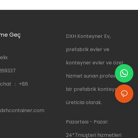
şime Geç
DXH Konteyner Ev,
prefabrik evler ve
elix
konteyner evler ve özel
269337
hizmet sunan profesyonel
chat ：
+86
bir prefabrik konteyner ev
üreticisi olarak.
dxhcontainer.com
Pazartesi - Pazar:
24*7müşteri hizmetleri