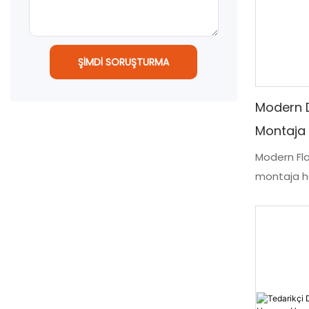
ŞIMDI SORUŞTURMA
Modern 
Montaja 
Modern Fl
montaja ha
için kullanı
çözümdür. 
yenilikçi k
süreci sun
modern bi