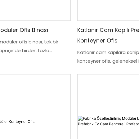
 Modüler Ofis Binası
Katlanır Cam Kapılı Pr
Konteyner Ofis
ı modüler ofis binası, tek bir
pı içinde birden fazla
Katlanır cam kapılara sahip
l alanı entegre eden prefabrik
konteyner ofis, geleneksel 
a alanı çözümüdür. Bina, proje
maliyeti ve zaman kısıtla
n ve personelin günlük
profesyonel, tamamen kapa
nı karşılamak için özel ofisler,
ihtiyaç duyan işletmeler içi
aları, tuvaletler, fitness
tasarlanmıştır. Çin'in Suzho
 ortak alanlar içerebilir.
ISO sertifikalı fabrikamızda
modüler bileşenlerden üretilen
ünite, nakliye verimliliği iç
s binası, kontrollü bir fabrika
monte edilir, denetlenir ve
üretilir ve sahada verimli bir
paketlenir, ardından şanti
te edilir. İç düzeni, dış cephe