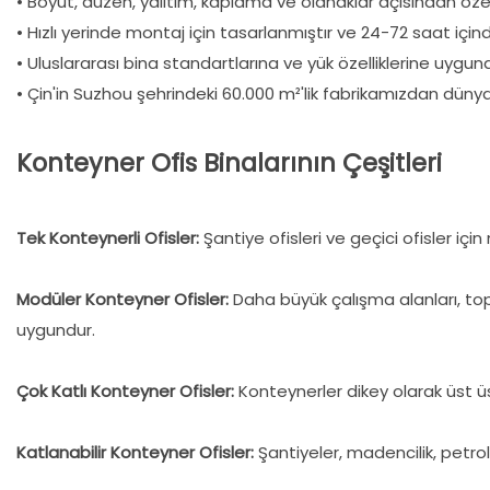
• Boyut, düzen, yalıtım, kaplama ve olanaklar açısından özelle
• Hızlı yerinde montaj için tasarlanmıştır ve 24-72 saat içinde 
• Uluslararası bina standartlarına ve yük özelliklerine uygun
• Çin'in Suzhou şehrindeki 60.000 m²'lik fabrikamızdan düny
Konteyner Ofis Binalarının Çeşitleri
Tek Konteynerli Ofisler:
Şantiye ofisleri ve geçici ofisler içi
Modüler Konteyner Ofisler:
Daha büyük çalışma alanları, topl
uygundur.
Çok Katlı Konteyner Ofisler:
Konteynerler dikey olarak üst üst
Katlanabilir Konteyner Ofisler:
Şantiyeler, madencilik, petrol