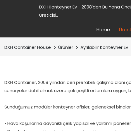
DXH Konteyner Ev - 2008'den Bu Yana Öncü
Üreticisi..
Home
Ürünl
DXH Container House
Ürünler
Ayrılabilir Konteyner Ev
DXH Container, 2008 yılından beri prefabrik çalışma alanı çö
senaryolar dahil olmak üzere çok çeşitli ortamlara uygun, bütç
Sunduğumuz modüler konteyner ofisler, geleneksel binalara kıy
• Hava koşullarına dayanıklı çelik yapısal ve yalıtımlı paneller