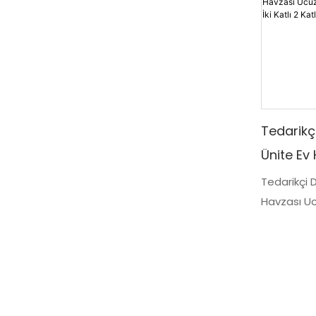
Tedarikç
Ünite Ev
Konteyner
Tedarikçi 
Havzası Uc
Katlı 2 K
Avrupa'daki
fiyatlı bir
tasarımıyl
bütçe dost
geniş yaşa