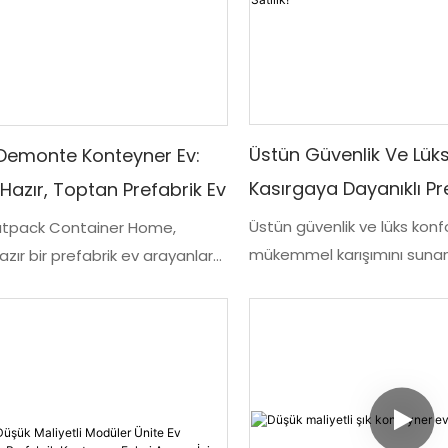
Üstün Güvenlik Ve Lüks
Demonte Konteyner Ev:
Kasırgaya Dayanıklı Pre
Hazır, Toptan Prefabrik Ev
(1-5 Yatak Odalı) - Fa
Üstün güvenlik ve lüks konf
atpack Container Home,
mükemmel karışımını suna
Üretilen Yalıtımlı Modü
zır bir prefabrik ev arayanlar
Dayanıklı Prefabrik Evlerimiz
şlı ve uygun maliyetli bir
Konteynerler, Satılık!
yatak odalı seçeneklere sa
Toptan satış fiyatıyla bu
üretilen bu yalıtımlı modüle
onteyner ev, sorunsuz bir inşaat
şu anda satışa sunulan be
arak hem işlevsel hem de şık,
koruma ve mükemmel yaşa
r yaşam alanı sunuyor
sağlar.