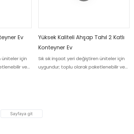
nteyner Ev
Yüksek Kaliteli Ahşap Tahıl 2 Katlı
Konteyner Ev
 üniteler için
Sık sık inşaat yeri değiştiren üniteler için
tlenebilir ve
uygundur; toplu olarak paketlenebilir ve
bir bütün olarak kaldırılabilir