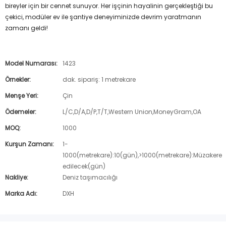
bireyler için bir cennet sunuyor. Her işçinin hayalinin gerçekleştiği bu
çekici, modüler ev ile şantiye deneyiminizde devrim yaratmanın
zamanı geldi!
Model Numarası:
1423
Örnekler:
dak. sipariş: 1 metrekare
Menşe Yeri:
Çin
Ödemeler:
L/C,D/A,D/P,T/T,Western Union,MoneyGram,OA
MOQ:
1000
Kurşun Zamanı:
1-
1000(metrekare):10(gün),>1000(metrekare):Müzakere
edilecek(gün)
Nakliye:
Deniz taşımacılığı
Marka Adı:
DXH