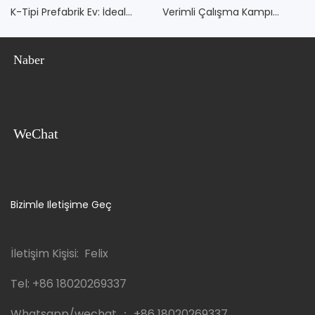
K-Tipi Prefabrik Ev: İdeal
Verimli Çalışma Kampı
Şantiye Kampı
Çözümü
Naber
WeChat
Bizimle Iletişime Geç
İletişim Kişisi: Felix
Tel:
+86 18020269337
Whatsapp/wechat ：
+86 18020269337