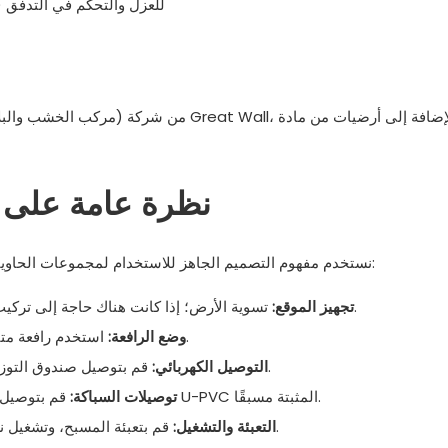
• شبكة صمامات كروية كاملة من مادة U-PVC (النوع 63 و 50) للعزل والتحكم في التدفق
نظرة عامة على ت
نستخدم مفهوم التصميم الجاهز للاستخدام لمجموعات الحاويات. في معظم الحالات، يمكنك اتباع الخطوات التالية لإتمام التثبيت:
تسوية الأرض؛ إذا كانت هناك حاجة إلى تركيب جزئي أو كلي تحت الأرض، فقم بصب قاعدة خرسانية بسيطة.
تجهيز الموقع:
استخدم رافعة متنقلة قياسية لرفع حوض الحاويات ووضعه على الأساس المُجهز.
وضع الرافعة:
قم بتوصيل صندوق التوزيع الكهربائي المثبت مسبقًا بمصدر الطاقة الموجود في الموقع.
التوصيل الكهربائي:
قم بتوصيل أنابيب إمداد المياه الخارجية وأنابيب الصرف الصحي بتركيبات U-PVC المثبتة مسبقًا.
توصيلات السباكة:
قم بتعبئة المسبح، وتشغيل نظام الترشيح، وإضافة المطهر، واختبار جميع الأضواء والنفاثات.
التعبئة والتشغيل: