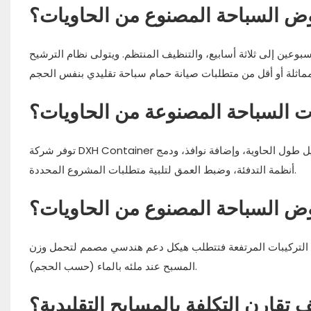
حوض السباحة المصنوع من الحاويات؟
بوعين إلى ثلاثة أسابيع، والتنظيف المنتظم. ويتولى نظام الترشيح
السباحة المصنوعة من الحاويات؟
توفر شركة DXH Container خيارات متعددة من حيث الحجم والتشطيبات الداخلية وتكوينات المعدات. يمكننا تعديل طول الحاوية، وإضافة نوافذ، ودمج
أنظمة التدفئة، وضبط العمق لتلبية متطلبات المشروع المحددة.
وض السباحة المصنوع من الحاويات؟
ما التركيبات المرتفعة فتتطلب هيكل دعم هندسي مصمم لتحمل وزن
المسبح عند ملئه بالماء (حسب الحجم).
 تقارن التكلفة بالمسابح التقليدية؟