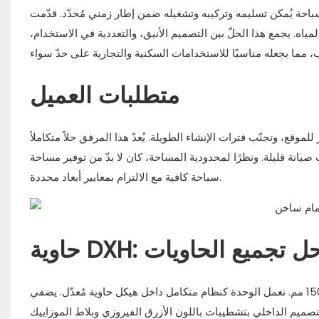
يمه وتركيبه وتشغيله ضمن إطار زمني مُحدّد. قدّمت DXH Container حمام سباحة معياريًا
لمياه. يجمع هذا الحلّ بين التصميم الأنيق، والتعددية في الاستخدام،
متطلبات العميل
قع، وتجنّب فترات الإنشاء الطويلة. يُعدّ هذا المرفق حلاً متكاملاً
صيانة قليلة. ونظرًا لمحدودية المساحة، كان لا بدّ من توفير مساحة
سباحة كافية مع الالتزام بمعايير أبعاد محددة.
اوية DXH: حل تجميع الحاويات
قام فريقنا بتسليم حوض سباحة متكامل داخل حاوية بأبعاد 8000 × 2400 × 1500 مم. تعمل الوحدة كنظام متكامل داخل هيكل حاوية مُعدّل. يضفي