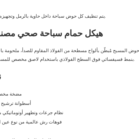
يتم تنظيف كل حوض سباحة داخل حاوية بالرمل وتجهيزه قبل وضع أي طبقة نهائية، وهو مصمم ليدوم لعقود، وليس لسنوات.
2. هيكل حمام سباحة صحي مصنوع 
وض المسبح مُبطّن بألواح مسطحة من الفولاذ المقاوم للصدأ، ملحومة بالكا
بنمط فسيفسائي فوق السطح الفولاذي باستخدام لاصق مخصص للمسابح ولحام بالهواء الساخن، مما يُزيل الوصلات ويمنع تراكم الطحالب.
3
• مضخة مخص
• أسطوانة ترشيح 
• نظام جرعات وتطهير أوتوماتيكي م
• فوهات رش عالمية من نوع عين السمكة من النوع 50 (×4) ومن