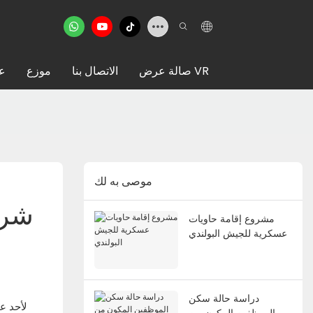
صالة عرض VR
الاتصال بنا
موزع
عن
موصى به لك
شرك
مشروع إقامة حاويات
عسكرية للجيش البولندي
دراسة حالة سكن
الموظفين المكون من