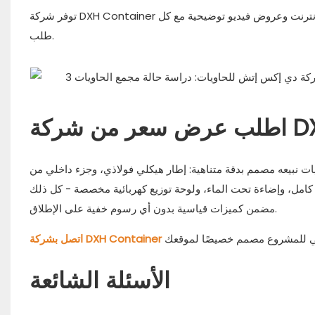
توفر شركة DXH Container وثائق تركيب شاملة ودعمًا فنيًا عن بُعد. كما يتم توفير دليل تركيب كامل عبر الإنترنت وعروض فيديو توضيحية مع كل
طلب.
نبيعه مصمم بدقة متناهية: إطار هيكلي فولاذي، وجزء داخلي من
ترشيح وتدوير كامل، وإضاءة تحت الماء، ولوحة توزيع كهربائية مخصصة - كل ذلك
مضمن كميزات قياسية بدون أي رسوم خفية على الإطلاق.
الأسئلة الشائعة