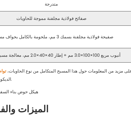
متدرجة
صفائح فولاذية مجلفنة مموجة للحاويات
صفيحة فولاذية مجلفنة بسمك 3 مم، ملحومة بالكامل بحواف مسطحة
أنبوب مربع 100×100×3.0 مم + إطار 40×40×2.0 مم، معالجة مسبقة بالرمل
ى مزيد من المعلومات حول هذا المسبح المتكامل من نوع الحاويات،
تواص
الديكورات الداخلية والخارجية، والأبواب والنوافذ، ومرافق المياه والكهرباء.
الميزات والف