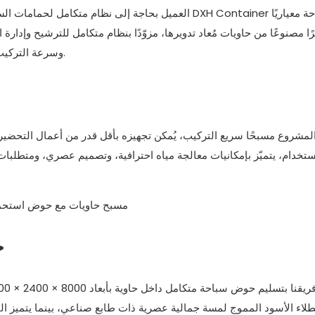
العميل بحاجة إلى نظام متكامل لحمامات السباحة يُمكن تسل
ًا مصنوعًا من حاويات مُعاد تدويرها، مزوّدًا بنظام متكامل للترشيح وإدارة ا
وسرعة التركيب، مما يجعله مناسبًا للاستخدامات السكنية والتجارية على حدّ سواء.
لمشروع مسبحًا سريع التركيب، يُمكن تجهيزه بأقل قدر من أعمال التحضير للمو
استخدام، يتميّز بإمكانيات معالجة مياه احترافية، وتصميم عصري، ومتطلبات 
ح