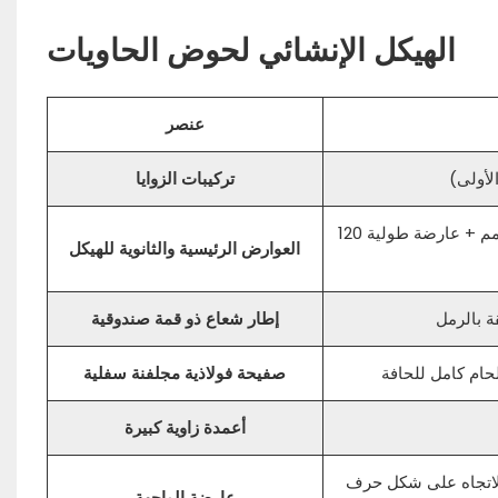
الهيكل الإنشائي لحوض الحاويات
عنصر
لأولى)
تركيبات الزوايا
عارضة رئيسية من أنبوب مربع 200×100×3.75 مم + عارضة ثانوية 120×60×2.5 مم + عارضة طولية 120
العوارض الرئيسية والثانوية للهيكل
إطار شعاع ذو قمة صندوقية
صفيحة فولاذية مجلفنة سفلية
أعمدة زاوية كبيرة
H ، عارضة بسمك 60×60 مم؛ تتضمن عارضة دعم
عارضة الواجهة