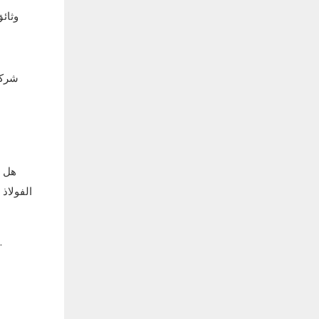
هل أ
للحصول على عرض أسعار من المصنع، ورسومات فنية، وجدول زمني للمشروع مصمم خصيصًا لموق