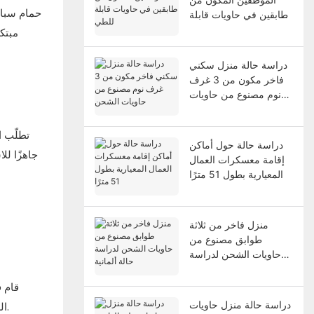
طابقين في حاويات قابلة
للطي
مبتكر
دراسة حالة منزل سكني
فاخر مكون من 3 غرف
نوم مصنوع من حاويات
الشحن
تطلّب ا
دراسة حالة حول أماكن
جاهزًا لل
إقامة معسكرات العمال
المعيارية بطول 51 مترًا
منزل فاخر من ثلاثة
طوابق مصنوع من
حاويات الشحن لدراسة
حالة ألمانية
دراسة حالة منزل حاويات
الطلاء الأسود المموج لمسة جمالية عصرية ذات طابع صناعي، بينما يتميز التصميم الداخلي بتشطيبات باللون الأزرق الفيروزي وبلاط الموزاييك.