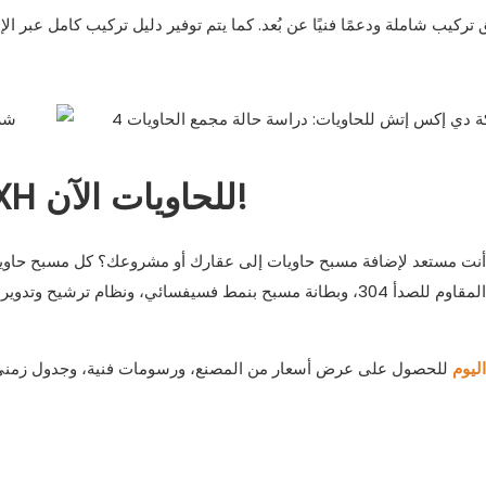
اطلب عرض سعر من شركة DXH للحاويات الآن!
نت مستعد لإضافة مسبح حاويات إلى عقارك أو مشروعك؟ كل مسبح حاويات 
الفولاذ المقاوم للصدأ 304، وبطانة مسبح بنمط فسيفسائي، ونظام 
عك.
اتصل بشركة DXH Container اليوم