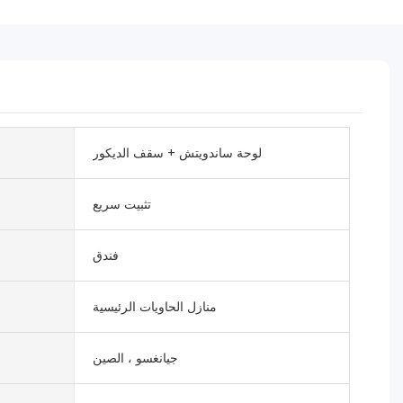
لوحة ساندويتش + سقف الديكور
تثبيت سريع
فندق
منازل الحاويات الرئيسية
جيانغسو ، الصين