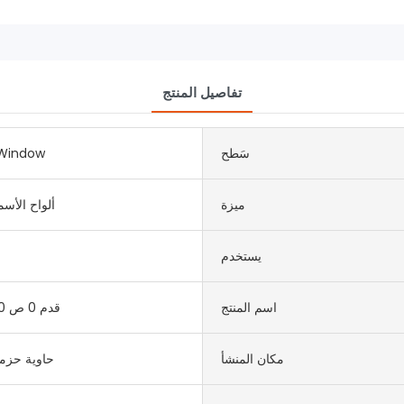
تفاصيل المنتج
سَطح
Aلومينوم ndow
ميزة
ألواح الأس
يستخدم
اسم المنتج
20 قدم 0 ص 40 قدم
مكان المنشأ
حاوية حز