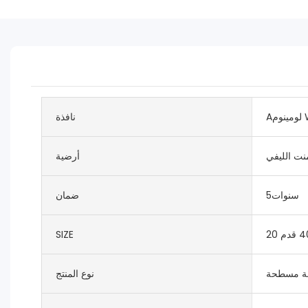
Wi
نافذة
منت الليفي
أرضية
سنوات5
ضمان
SIZE
مة مسطحة
نوع المنتج