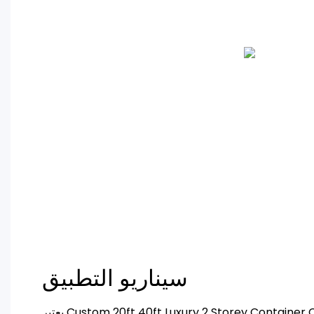
سيناريو التطبيق
يعتبر Custom 20ft 40ft Luxury 2 Storey Container Cottage House عبارة عن فيلا