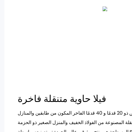
فيلا حاوية متنقلة فاخرة
إن منزل الكوخ المخصص ذو 20 قدمًا و 40 قدمًا الفاخر المكون من طابقين والمنازل
نقلة المصنوعة من الفولاذ الخفيف والمنزل الصغير ذو الحزمة
المسطحة هو منتج موثوق وعالي الجودة تم تصنيعه بواسطة Suzhou Daxiang Container