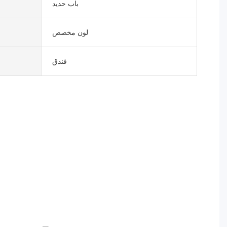
باب حديد
لون مخصص
فندق