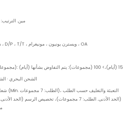
مين. الترتيب: 1 مجموعة
L/C ، D/A ، D/P ، T/T ، ويسترن يونيون ، مونيغرام ، OA
1-100 (مجموعات): 15 (أيام)،> 100 (مجموعات): يتم التفاوض بشأنها (أيام)
الشحن البحري · الش
شعار مخصص (Min. ا
م