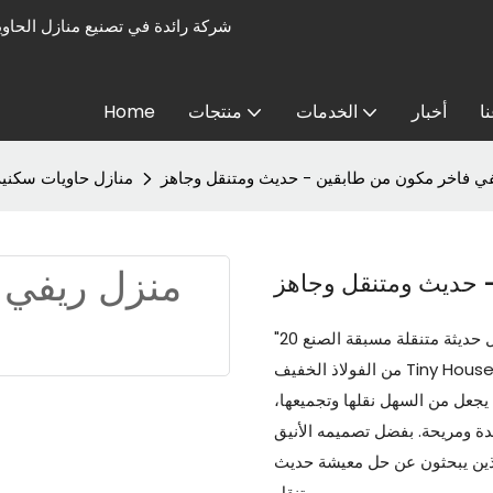
ا
أخبار
الخدمات
منتجات
Home
ي فاخر مكون من طابقين - حديث ومتنقل وجاهز
منازل حاويات سكنية
 حديث ومتنقل وجاهز
"20 قدمًا و 40 قدمًا فاخرة مخصصة مكونة من طابقين كوخ منزل منازل حديثة متنقلة مسبقة الصنع
من الفولاذ الخفيف Tiny House Flat Pack Villa" عبارة عن منزل حاوية حديث وأنيق مكون من
 يجعل من السهل نقلها وتجميعها،
يدة ومريحة. بفضل تصميمه الأنيق
 الذين يبحثون عن حل معيشة حديث
ومتنقل.