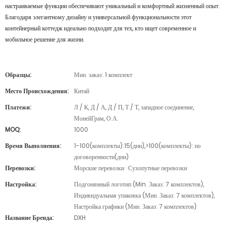
настраиваемые функции обеспечивают уникальный и комфортный жизненный опыт.
Благодаря элегантному дизайну и универсальной функциональности этот
контейнерный коттедж идеально подходит для тех, кто ищет современное и
мобильное решение для жизни.
Образцы:
Мин. заказ: 1 комплект
Место Происхождения:
Китай
Платежи:
Л / К, Д / А, Д / П, Т / Т, западное соединение,
МонейГрам, О.А.
MOQ:
1000
Время Выполнения:
1-100(комплекты):15(дни),>100(комплекты): по
договоренности(дни)
Перевозки:
Морские перевозки · Сухопутные перевозки
Настройка:
Подгонянный логотип (Min. Заказ: 7 комплектов),
Индивидуальная упаковка (Мин. Заказ: 7 комплектов),
Настройка графики (Мин. Заказ: 7 комплектов)
Название Бренда:
DXH