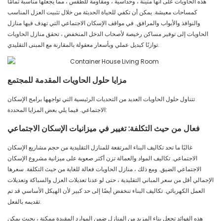
هذه الحاويات على أنها متينة ، وحداسية ، ومقاومة للطقس ، مما يجعلها مناسبة تمامًا
كمساحات معيشة. يمكن أن تكفي للحياة الحديثة من خلال تثبيت العزل المناسب
والنوافذ والأبواب والمرافق. في مواقف الإسكان الاجتماعي التي تهدف فيها منازل
الحاويات إلى توفير مساكن رخيصة لأصحاب الدخل المنخفض ، تحقق منازل الحاويات
توازنًا كبديل عملي وبأسعار معقولة بالمقارنة مع المبنى التقليدي.
مزايا حلول الحاويات المقدمة للمجتمع
تتناول حلول الحاويات العديد من التحديات الرئيسية التي تواجهها برامج الإسكان
الاجتماعي. فيما يلي بعض المزايا المحددة:
فعال من حيث التكلفة: تغيير في ميزانيات الإسكان الاجتماعي
غالبًا ما تحد تكاليف البناء المرتفعة للمنازل التقليدية من حجم مشاريع الإسكان
الاجتماعي. تكاليف المواد والعمالة تزن أكثر صعوبة على ميزانية مشروع الإسكان
الاجتماعي الضيق. ومع ذلك ، منازل الحاويات فعالة للغاية من حيث التكلفة. سعرها
الإجمالي أقل من سعر المباني التقليدية ، حتى لو عدنا تعديلات العزل والسباكة وتعديلات
العمل الكهربائي. تكاليف البناء تنخفض أيضًا إلى حد كبير لأن الهيكل الأساسي قد تم
تقديمه بالفعل.
هذه الفوائد تجعل بناء المزيد من المنازل ضمن الموارد المقيدة ممكنة ، بحيث يمكن