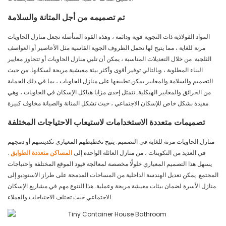
تم تصميمه من أجل المتانة والسلامة
المواد الفولاذية ذات التجوية قوية ودائمة ، وهذه القوة المتأصلة تجعل منازل الحاويات
مرنة للغاية ، مما يتيح لها تحمل الظروف الجوية القاسية مثل الأعاصير أو العواصف
الثلجية. من خلال التعديلات المناسبة ، يمكن أن تلبي منازل الحاويات أو تتجاوز معايير
البناء المطلوبة ، وبالتالي توفير أقوى وأكثر بيئة معيشية مريحة لسكانها. من حيث
التصميم والسلامة والمعايير يمكن تطبيقها على منازل الحاويات ، بما في ذلك الحماية
من الحرائق والمعايير الهيكلية. تتمثل إحدى مزايا هياكل الإسكان في الحاويات ، وهي
مفيدة بشكل خاص للإسكان الاجتماعي ، حيث تشكل المتانة والصيانة مخاوف كبيرة.
تصميمات متعددة الاستخدامات لاستيعاب الاحتياجات المختلفة
منازل الحاويات مرنة للغاية في التصميم. يتيح تخطيطهم المعياري تكديسهم أو دمجهم
في العديد من التكوينات ، من منازل العائلة الواحدة إلى
المساكن متعددة الطوابق
.
يسهل هذا التصميم المعياري حلولًا مخصصة لمعالجة قيود الموقع المختلفة واحتياجات
المجتمع. يمكن تعديل الهندسة الداخلية من المساحات المدمجة على طراز الاستوديو إلى
منازل الأسرة لضمان بيئات معيشة مريحة وعملية. هذا التنوع مهم في مشاريع الإسكان
الاجتماعي حيث تختلف الاحتياجات والعملاء.