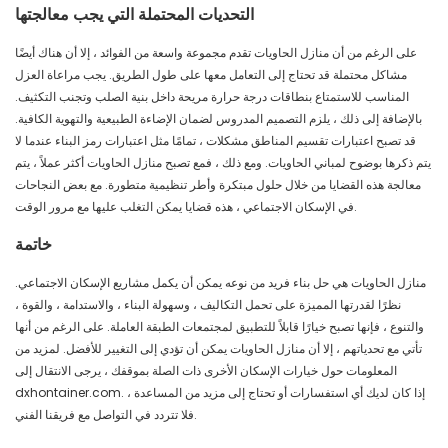
التحديات المحتملة التي يجب معالجتها
على الرغم من أن منازل الحاويات تقدم مجموعة واسعة من الفوائد ، إلا أن هناك أيضًا
مشاكل محتملة قد تحتاج إلى التعامل معها على طول الطريق. يجب مراعاة العزل
المناسب للاستمتاع بنطاقات درجة حرارة مريحة داخل بنية الصلب وتجنب التكثيف.
بالإضافة إلى ذلك ، يلزم التصميم المدروس لضمان الإضاءة الطبيعية والتهوية الكافية.
قد تصبح اعتبارات تقسيم المناطق مشكلات ، تمامًا مثل اعتبارات رمز البناء عندما لا
يتم ذكرها بوضوح لمباني الحاويات. ومع ذلك ، فمع تصبح منازل الحاويات أكثر عملاً ، يتم
معالجة هذه القضايا من خلال حلول مبتكرة وأطر تنظيمية متطورة. مع بعض النجاحات
في الإسكان الاجتماعي ، هذه قضايا يمكن التغلب عليها مع مرور الوقت.
خاتمة
منازل الحاويات هي حل بناء فريد من نوعه يمكن أن يكمل مشاريع الإسكان الاجتماعي.
نظرًا لقدرتها المميزة على تحمل التكاليف ، وسهولة البناء ، والاستدامة ، والقوة ،
والتنوع ، فإنها تصبح خيارًا قابلاً للتطبيق لمجتمعات الطبقة العاملة. على الرغم من أنها
تأتي مع تحدياتهم ، إلا أن منازل الحاويات يمكن أن تؤدي إلى التغيير للأفضل. لمزيد من
المعلومات حول خيارات الإسكان الأخرى ذات الصلة بموقفك ، يرجى الانتقال إلى
dxhontainer.com. إذا كان لديك أي استفسارات أو تحتاج إلى مزيد من المساعدة ،
فلا تتردد في التواصل مع فريقنا الفني.