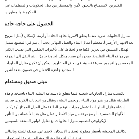
للكثيرين الاستمتاع بالتعلق الآمن والمستقر من قبل الحكومات والمنظمات غير
الحكومية والمطورين.
الحصول على حاجة حادة
منازل الحاويات طرية عندما يتعلق الأمر بالحاجة الحادة أو أزمة الإسكان (مثل النزوح
بعد الانهيار الأرضي). معظم أعمال البناء والعمل النهائي يجب أن يتم في المصنع. يتمثل
الهيكل المسبق في تعزيز الكفاءة والحفاظ على تأخيرات الطقس التي تصيب الكثير
من مواقع البناء التقليدية. بمجرد أن يصبح هيكل الحاوية جاهزًا ، يتم النقل إلى الموقع
المخصص والتجميع بسرعة نسبية. في بعض المشاريع ، يمكن أن تكون منازل الحاويات
للمجتمع جاهزة للانتقال في غضون بضعة أشهر.
مبنى صديق ومستدام
تكتسب منازل الحاويات شعبية فيما يتعلق بالاستدامة البيئية. البناء باستخدام هذه
الطريقة يقلل من هدر مواد البناء ، ويحمي البيئة ، ويقلل من انبعاثات الكربون. قد يتم
إنشاء منازل الحاويات لتشمل ميزات لتوفير الطاقة مثل العزل الممتاز أو تركيب
الألواح الشمسية ، أو مجموعة من مياه الأمطار. تقلل مثل هذه الأنشطة من التأثير
الإيكولوجي لتصميم منزل الحاويات مع تقليل فواتير المنفعة للمقيمين.
تكاليف المعيشة بأسعار معقولة لسكان الإسكان الاجتماعي. صديقة للبيئة وبالتالي
تحقيق أهداف عالمية للتنمية المستدامة للمجتمعات.