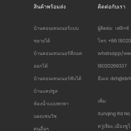
สินค้าพร้อมส่ง
ติดต่อกับเรา
บ้านคอนเทนเนอร์แบบ
ผู้ติดต่อ: เฟลิกซ์
ขยายได้
โทร:
+86 1802
บ้านคอนเทนเนอร์ที่ถอด
whatsapp/w
ออกได้
18020269337
บ้านคอนเทนเนอร์พับได้
อีเมล:
dxh@dxh
บ้านแคปซูล
เพิ่ม:
ห้องน้ำแบบพกพา
Xunqing Rd No.
แผงแซนวิช
หวู่เจียง, เมืองซู
คนอื่นๆ