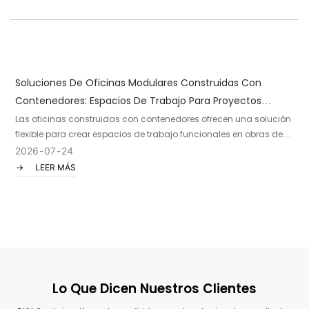
Soluciones De Oficinas Modulares Construidas Con
C
Contenedores: Espacios De Trabajo Para Proyectos
P
Modernos.
Las oficinas construidas con contenedores ofrecen una solución
I
flexible para crear espacios de trabajo funcionales en obras de
e
construcción, explotaciones mineras, instalaciones industriales,
t
2026
07
24
proyectos energéticos y otras ubicaciones remotas. Al combinar
a
LEER MÁS
unidades de oficina prefabricadas, las empresas pueden crear
g
una oficina en un solo emplazamiento o un edificio de oficinas
f
de varias unidades o plantas.
i
Lo Que Dicen Nuestros Clientes