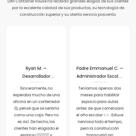
DXH Container House ha recibido grandes elogios de sus clientes
por la excelente calidad de sus productos, su tecnología de
construcción superior y su atento servicio posventa.
Ryan M. —
Padre Emmanuel C. —
Desarrollador
Administrador Escolar,
Comercial, Canadá
Malta
Sinceramente, no
Teníamos apenas dos
esperaba mucho de una
meses para habilitar
oficina en un contenedor
espacio para aulas
🤔; pensé que se sentiría
antes de que comenzara
como una caja. Pero no
el año escolar ✨✨. Estuve
es así. De hecho, los
nerviosa todo el tiempo,
clientes han elogiado el
pero la construcción
espacio 👍🏻👍🏻👍🏻 y
transcurrió sin