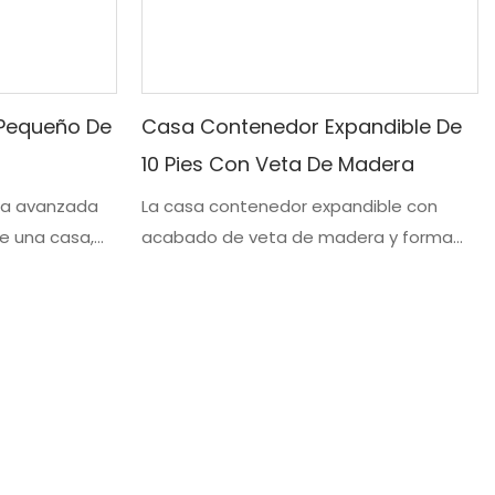
Pequeño De
Casa Contenedor Expandible De
10 Pies Con Veta De Madera
ría avanzada
La casa contenedor expandible con
de una casa,
acabado de veta de madera y forma
 expandible
plegable combina la combinación
tarse como un
perfecta de versatilidad y belleza. Es
os eficientes
fácil de instalar y reubicar; disfrute de la
que eluden las
libertad de vivir flexiblemente con
radicional.
nuestra casa contenedor expandible.
ica permite
ara crear un
cional para