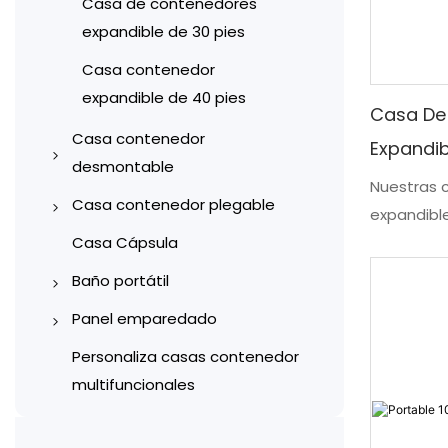
Casa de contenedores
expandible de 30 pies
Casa contenedor
expandible de 40 pies
Casa De
Casa contenedor
Expandib
desmontable
Nuestras 
Contenedor del sitio de
Casa contenedor plegable
expandibl
construcción
Casas contenedor
moderno d
Casa Cápsula
Oficina de contenedores
plegables tipo X
el espacio
Baño portátil
proporcio
Viviendas residenciales
Casas contenedor
Baños portátiles de acero
Panel emparedado
Diseñado 
construidas con
plegables tipo Z
revestidos de color
Paneles sándwich
estas uni
Personaliza casas contenedor
contenedores
Baños y sanitarios de
fabricados a máquina
compacto 
multifuncionales
Garaje de contenedor
contenedores
funcional 
Paneles sándwich hechos a
Almacén de contenedores
tiempo qu
Baños móviles de plástico
mano