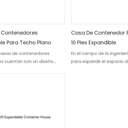
 Contenedores
Casa De Contenedor 
le Para Techo Plano
10 Pies Expandible
casas de contenedores
En el campo de la ingenie
es cuentan con un diseño
para expandir el espacio 
e techo plano que maximiza
una casa de contenedores
 interior al tiempo que
de 10 pies puede interpre
na una estética elegante.
concepto de pies cuadrad
para expandirse fácilmente,
con interiores generosos 
dades transforman un espacio
limitaciones de una base t
en un entorno espacioso y
Una característica tan ún
en cuestión de horas al
una fácil transformación p
e proporcionan una
espacio de dormitorio adi