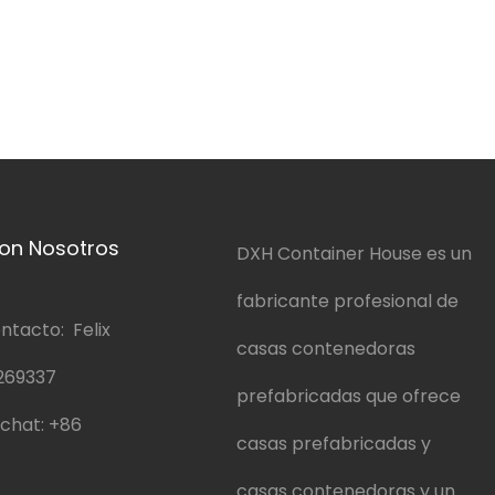
on Nosotros
DXH Container House es un
fabricante profesional de
ntacto: Felix
casas contenedoras
269337
prefabricadas que ofrece
chat:
+86
casas prefabricadas y
casas contenedoras y un