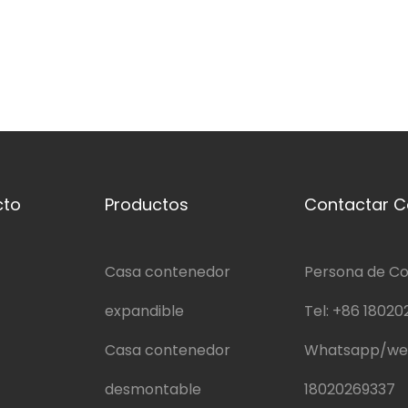
cto
Productos
Contactar C
Casa contenedor
Persona de Co
expandible
Tel:
+86 18020
Casa contenedor
Whatsapp/we
desmontable
18020269337