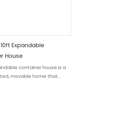
a a prueba de intemperie
una nueva familia o una pa
segura
casados, asegurando que 
satisfaga sus necesidades
con el tiempo
 10ft Expandable
er House
andable container house is a
ated, movable home that
y house living. This type of
 be expanded to create a
ing space, providing a cost-
and flexible housing solution