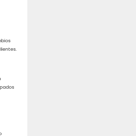
mbios
lientes.
n
uipados
o