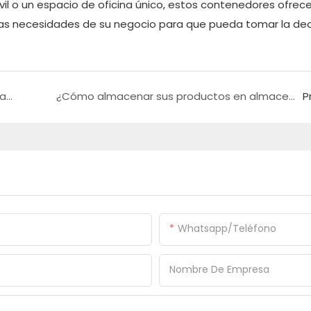
l o un espacio de oficina único, estos contenedores ofrec
 las necesidades de su negocio para que pueda tomar la dec
Estudio de caso del proyecto: solución de almacén de contenedores
¿Cómo almacenar sus productos en almacenes de contenedores?
P
Whatsapp/Teléfono
Nombre De Empresa