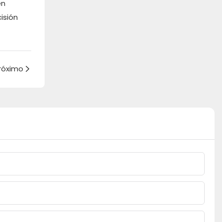
en
isión
róximo