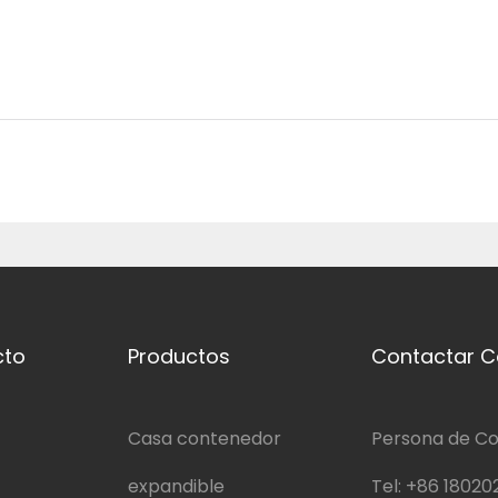
cto
Productos
Contactar C
Casa contenedor
Persona de Co
expandible
Tel:
+86 18020