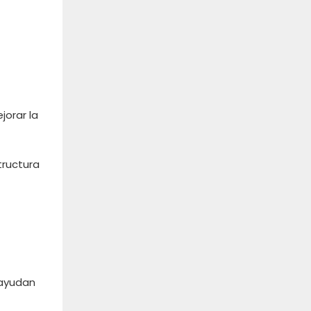
jorar la
tructura
 ayudan