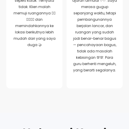
seperti kotak. Ternyata
ajaran dimulai ✨✨. Saya
tidak. Klien malah
merasa gugup
memuji ruangannya 👍🏻
sepanjang waktu, tetapi
👍🏻👍🏻 dan
pembangunannya
memindahkannya ke
berjalan lancar, dan
lokasi berikutnya lebih
ruangan yang sudah
mudah dari yang saya
jadi benar-benar bagus
duga 🤝
— pencahayaan bagus,
tidak ada masalah
kebisingan 💯💯. Para
guru berhenti mengeluh,
yang berarti segalanya.