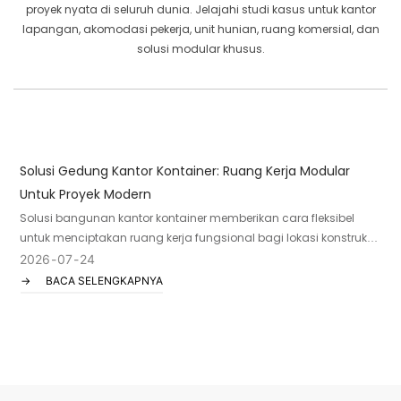
proyek nyata di seluruh dunia. Jelajahi studi kasus untuk kantor
lapangan, akomodasi pekerja, unit hunian, ruang komersial, dan
solusi modular khusus.
Solusi Gedung Kantor Kontainer: Ruang Kerja Modular
C
Untuk Proyek Modern
L
Solusi bangunan kantor kontainer memberikan cara fleksibel
M
untuk menciptakan ruang kerja fungsional bagi lokasi konstruksi,
m
operasi pertambangan, fasilitas industri, proyek energi, dan lokasi
p
2026
07
24
terpencil lainnya. Dengan menggabungkan unit kantor
p
BACA SELENGKAPNYA
prefabrikasi, bisnis dapat menciptakan kantor di satu lokasi atau
g
gedung kantor multi-unit atau multi-lantai.
d
m
l