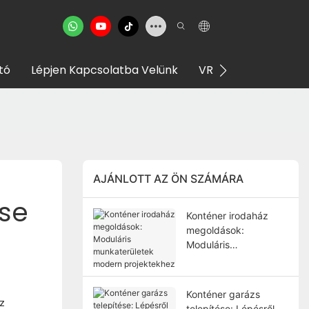
tó
Lépjen Kapcsolatba Velünk
VR Bemutatóterem
AJÁNLOTT AZ ÖN SZÁMÁRA
Use
Konténer irodaház
megoldások:
Moduláris
munkaterületek
modern projektekhez
Konténer garázs
z
telepítése: Lépésről