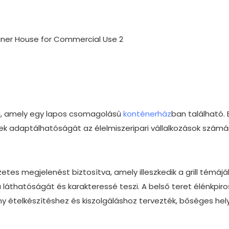
zolja, amely egy lapos csomagolású
konténerház
ban található. 
k adaptálhatóságát az élelmiszeripari vállalkozások számá
etes megjelenést biztosítva, amely illeszkedik a grill témájá
 láthatóságát és karakteressé teszi. A belső teret élénkpiro
kony ételkészítéshez és kiszolgáláshoz tervezték, bőséges hel