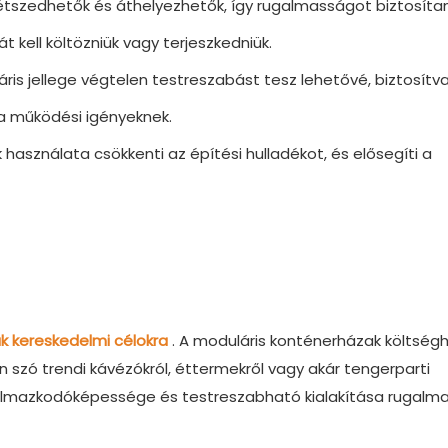
étszedhetők és áthelyezhetők, így rugalmasságot biztosíta
 kell költözniük vagy terjeszkedniük.
ris jellege végtelen testreszabást tesz lehetővé, biztosítva
 a működési igényeknek.
 használata csökkenti az építési hulladékot, és elősegíti a
k kereskedelmi célokra
. A moduláris konténerházak költség
 szó trendi kávézókról, éttermekről vagy akár tengerparti
alkalmazkodóképessége és testreszabható kialakítása rugalm