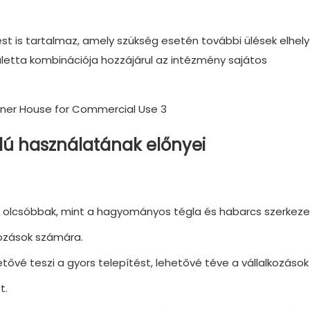
ést is tartalmaz, amely szükség esetén további ülések elhel
aletta kombinációja hozzájárul az intézmény sajátos
lú használatának előnyei
 olcsóbbak, mint a hagyományos tégla és habarcs szerkezet
lkozások számára.
etővé teszi a gyors telepítést, lehetővé téve a vállalkozások
t.