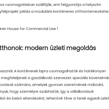
s csomagolásban szállítják, ami felgyorsítja a helyszíni
gyfélprojekt példa a moduláris konténeres otthontervezéshe
tthonok: modern üzleti megoldás
t használ. A konténerek lapra csomagolhatók és hatékonyan
y megfeleljenek a gazdálkodó szervezet speciális követelmé
lalkozások számára, amelyek gyorsan szeretnének működni,
őnyük, hogy személyre szabhatók, így a vállalkozások
lső és belső elrendezést, lehetővé téve a terek egyedi üzlet