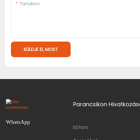
Tartalom
KÜLDJE EL MOST
Parancsikon Hivatkozás
WhatsApp
itthon