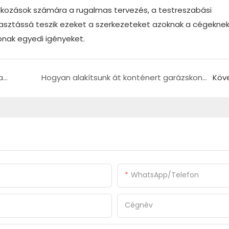
lalkozások számára a rugalmas tervezés, a testreszabási
lasztássá teszik ezeket a szerkezeteket azoknak a cégeknek
bnak egyedi igényeket.
Solar Integration in Modular Homes for Sustainable Living
Hogyan alakítsunk át konténert garázskonténerré
Köv
WhatsApp/Telefon
Cégnév