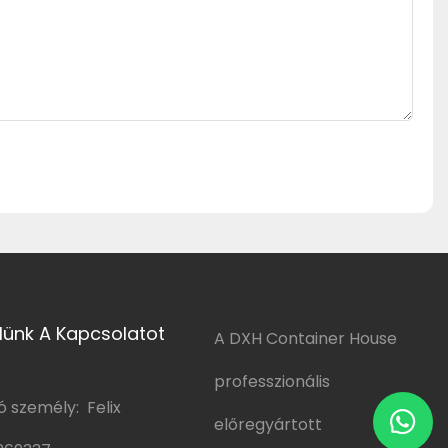
lünk A Kapcsolatot
A DXH Container House
professzionális
 személy: Felix
előregyártott