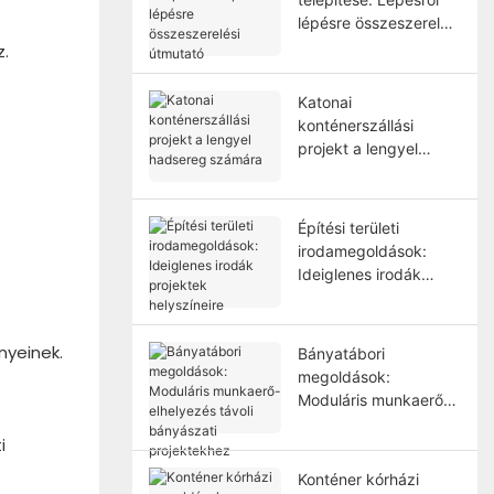
lépésre összeszerelési
útmutató
z.
Katonai
konténerszállási
projekt a lengyel
hadsereg számára
Építési területi
irodamegoldások:
Ideiglenes irodák
projektek helyszíneire
nyeinek.
Bányatábori
megoldások:
Moduláris munkaerő-
elhelyezés távoli
i
bányászati ​​
projektekhez
Konténer kórházi