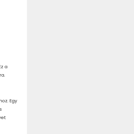
Ez a
ra.
hoz. Egy
s
yet