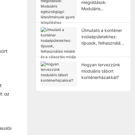
megoldások:
Moduláris
egészségügyi
létesítmények gyors
telepítéshez
Útmutató a konténer
irodaépületekhez:
típusok, felhasználási
módok és a választás
kört
módja
Hogyan tervezzünk
moduláris tábort
konténerházakkal?
t
ít az
ásolói