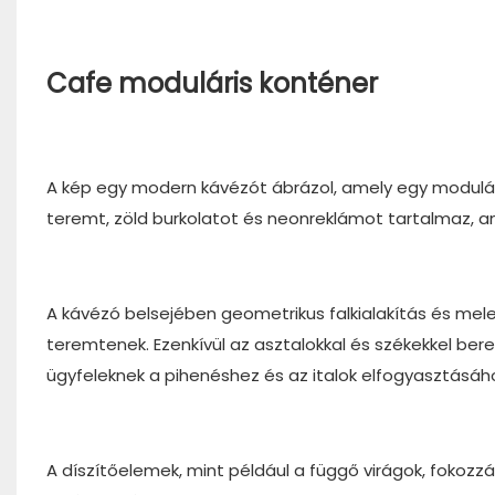
Cafe moduláris konténer
A kép egy modern kávézót ábrázol, amely egy modulári
teremt, zöld burkolatot és neonreklámot tartalmaz, a
A kávézó belsejében geometrikus falkialakítás és mel
teremtenek. Ezenkívül az asztalokkal és székekkel ber
ügyfeleknek a pihenéshez és az italok elfogyasztásáh
A díszítőelemek, mint például a függő virágok, fokozzá