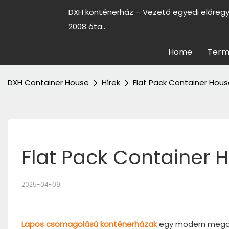
DXH konténerház – Vezető egyedi előreg
2008 óta...
Home
Term
DXH Container House
Hírek
Flat Pack Container Hou
Flat Pack Container
2025-04-09
Lapos csomagolású konténerházak
egy modern megol