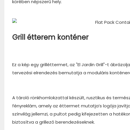
körében népszerű hely.
Grill étterem konténer
Ez a kép egy grilléttermet, az "El Jardin Grill"-t ábrá
tervezési elrendezés bemutatja a moduláris konténere
A tároló rönkhomlokzattal készült, rusztikus és termész
fényreklám, amely az éttermet mutatja’s logója javítja
színvilág jellemzi, a pultot pedig kifejezetten a haté
biztosítva a grillező berendezéseknek.