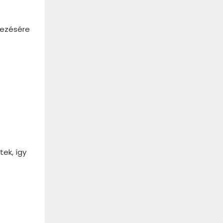
yezésére
ek, így