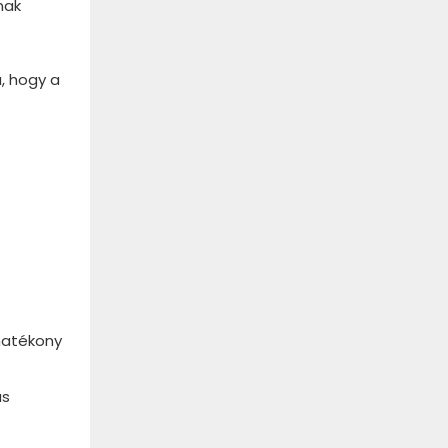
nak
, hogy a
hatékony
as