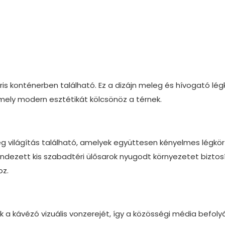
s konténerben található. Ez a dizájn meleg és hívogató lég
mely modern esztétikát kölcsönöz a térnek.
eg világítás található, amelyek együttesen kényelmes légkör
endezett kis szabadtéri ülősarok nyugodt környezetet biztos
oz.
k a kávézó vizuális vonzerejét, így a közösségi média befoly