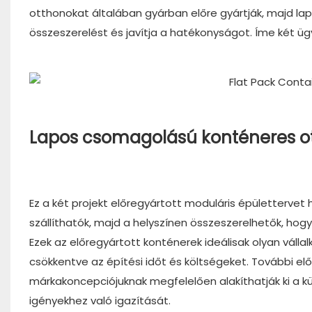
otthonokat általában gyárban előre gyártják, majd lapo
összeszerelést és javítja a hatékonyságot. Íme két ü
Lapos csomagolású konténeres o
Ez a két projekt előregyártott moduláris épületterve
szállíthatók, majd a helyszínen összeszerelhetők, hog
Ezek az előregyártott konténerek ideálisak olyan vál
csökkentve az építési időt és költségeket. További el
márkakoncepciójuknak megfelelően alakíthatják ki a kü
igényekhez való igazítását.