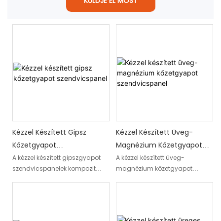
KÜLDJE EL MOST
Kézzel Készített Gipsz
Kézzel Készített Üveg-
Kőzetgyapot
Magnézium Kőzetgyapot
Szendvicspanel
Szendvicspanel
A kézzel készített gipszgyapot
A kézzel készített üveg-
szendvicspanelek kompozit
magnézium kőzetgyapot
anyagból készülnek, nagy
szendvicspanelek előre gyártott
sűrűségű kőzetgyapot maggal
panelek, amelyek üveg-
és sima gipszkarton lapokkal
magnézium külső rétegekből,
mindkét felületen.
kőzetgyapot maganyagból