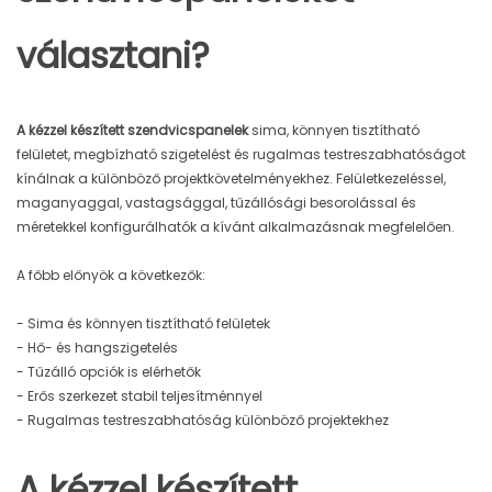
választani?
A kézzel készített szendvicspanelek
sima, könnyen tisztítható
felületet, megbízható szigetelést és rugalmas testreszabhatóságot
kínálnak a különböző projektkövetelményekhez. Felületkezeléssel,
maganyaggal, vastagsággal, tűzállósági besorolással és
méretekkel konfigurálhatók a kívánt alkalmazásnak megfelelően.
A főbb előnyök a következők:
- Sima és könnyen tisztítható felületek
- Hő- és hangszigetelés
- Tűzálló opciók is elérhetők
- Erős szerkezet stabil teljesítménnyel
- Rugalmas testreszabhatóság különböző projektekhez
A kézzel készített