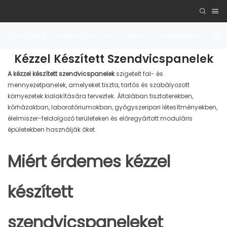
Bővíthető konténerház
Levehető konténerház
Kézzel Készített Szendvicspanelek
A kézzel készített szendvicspanelek
szigetelt fal- és
mennyezetpanelek, amelyeket tiszta, tartós és szabályozott
környezetek kialakítására terveztek. Általában tisztaterekben,
kórházakban, laboratóriumokban, gyógyszeripari létesítményekben,
élelmiszer-feldolgozó területeken és előregyártott moduláris
épületekben használják őket.
Miért érdemes kézzel
készített
szendvicspaneleket