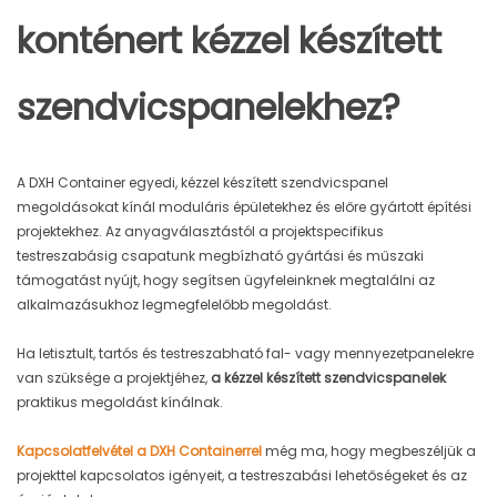
konténert kézzel készített
szendvicspanelekhez?
A DXH Container egyedi, kézzel készített szendvicspanel
megoldásokat kínál moduláris épületekhez és előre gyártott építési
projektekhez. Az anyagválasztástól a projektspecifikus
testreszabásig csapatunk megbízható gyártási és műszaki
támogatást nyújt, hogy segítsen ügyfeleinknek megtalálni az
alkalmazásukhoz legmegfelelőbb megoldást.
Ha letisztult, tartós és testreszabható fal- vagy mennyezetpanelekre
van szüksége a projektjéhez,
a kézzel készített szendvicspanelek
praktikus megoldást kínálnak.
Kapcsolatfelvétel a DXH Containerrel
még ma, hogy megbeszéljük a
projekttel kapcsolatos igényeit, a testreszabási lehetőségeket és az