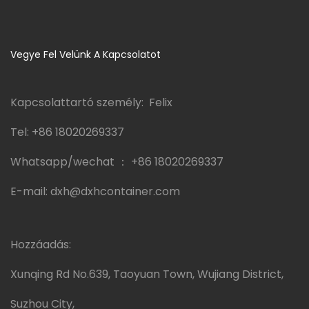
Vegye Fel Velünk A Kapcsolatot
Kapcsolattartó személy: Felix
Tel:
+86 18020269337
Whatsapp/wechat ：
+86 18020269337
E-mail:
dxh@dxhcontainer.com
Hozzáadás:
Xunqing Rd No.639, Taoyuan Town, Wujiang District,
Suzhou City,