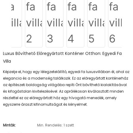
Luxus Bővíthető Előregyártott Konténer Otthon: Egyedi Fa
Villa
Képzelje el, hogy egy lélegzetelállító, egyedi fa luxusvillában él, ahol az
elegancia és a modernség találkozik. Ez az előregyártott konténerház
az építészeti boldogság világába repíti Önt bővíthető kialakításával
és kifogástalan kivitelezésével. Az aprólékosan kiválasztott minden
részlettel ez az előregyártott ház egy hívogató menedék, amely
egyszerre áraszt kifinomultságot és kényelmet.
Minták:
Min. Rendelés: 1 szett