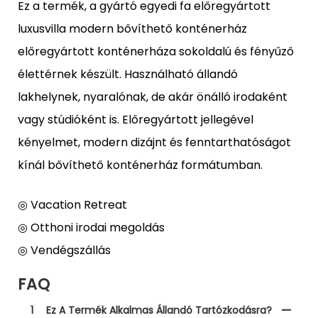
Ez a termék, a gyártó egyedi fa előregyártott
luxusvilla modern bővíthető konténerház
előregyártott konténerháza sokoldalú és fényűző
élettérnek készült. Használható állandó
lakhelynek, nyaralónak, de akár önálló irodaként
vagy stúdióként is. Előregyártott jellegével
kényelmet, modern dizájnt és fenntarthatóságot
kínál bővíthető konténerház formátumban.
◎ Vacation Retreat
◎ Otthoni irodai megoldás
◎ Vendégszállás
FAQ
1
Ez A Termék Alkalmas Állandó Tartózkodásra?