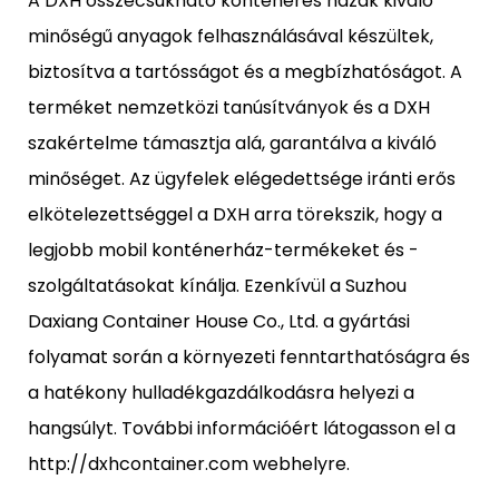
A DXH összecsukható konténeres házak kiváló
minőségű anyagok felhasználásával készültek,
biztosítva a tartósságot és a megbízhatóságot. A
terméket nemzetközi tanúsítványok és a DXH
szakértelme támasztja alá, garantálva a kiváló
minőséget. Az ügyfelek elégedettsége iránti erős
elkötelezettséggel a DXH arra törekszik, hogy a
legjobb mobil konténerház-termékeket és -
szolgáltatásokat kínálja. Ezenkívül a Suzhou
Daxiang Container House Co., Ltd. a gyártási
folyamat során a környezeti fenntarthatóságra és
a hatékony hulladékgazdálkodásra helyezi a
hangsúlyt. További információért látogasson el a
http://dxhcontainer.com webhelyre.