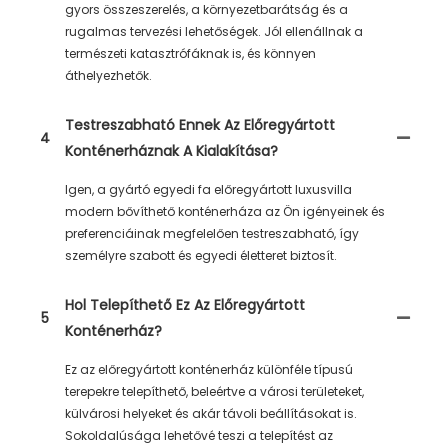
gyors összeszerelés, a környezetbarátság és a
rugalmas tervezési lehetőségek. Jól ellenállnak a
természeti katasztrófáknak is, és könnyen
áthelyezhetők.
Testreszabható Ennek Az Előregyártott
4
Konténerháznak A Kialakítása?
Igen, a gyártó egyedi fa előregyártott luxusvilla
modern bővíthető konténerháza az Ön igényeinek és
preferenciáinak megfelelően testreszabható, így
személyre szabott és egyedi életteret biztosít.
Hol Telepíthető Ez Az Előregyártott
5
Konténerház?
Ez az előregyártott konténerház különféle típusú
terepekre telepíthető, beleértve a városi területeket,
külvárosi helyeket és akár távoli beállításokat is.
Sokoldalúsága lehetővé teszi a telepítést az