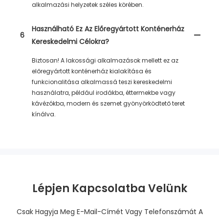
alkalmazási helyzetek széles körében.
Használható Ez Az Előregyártott Konténerház
6
Kereskedelmi Célokra?
Biztosan! A lakossági alkalmazások mellett ez az
előregyártott konténerház kialakítása és
funkcionalitása alkalmassá teszi kereskedelmi
használatra, például irodákba, éttermekbe vagy
kávézókba, modern és szemet gyönyörködtető teret
kínálva.
Lépjen Kapcsolatba Velünk
Csak Hagyja Meg E-Mail-Címét Vagy Telefonszámát A