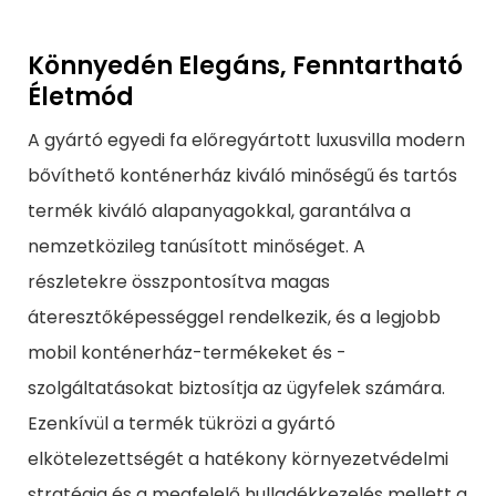
Könnyedén Elegáns, Fenntartható
Életmód
A gyártó egyedi fa előregyártott luxusvilla modern
bővíthető konténerház kiváló minőségű és tartós
termék kiváló alapanyagokkal, garantálva a
nemzetközileg tanúsított minőséget. A
részletekre összpontosítva magas
áteresztőképességgel rendelkezik, és a legjobb
mobil konténerház-termékeket és -
szolgáltatásokat biztosítja az ügyfelek számára.
Ezenkívül a termék tükrözi a gyártó
elkötelezettségét a hatékony környezetvédelmi
stratégia és a megfelelő hulladékkezelés mellett a