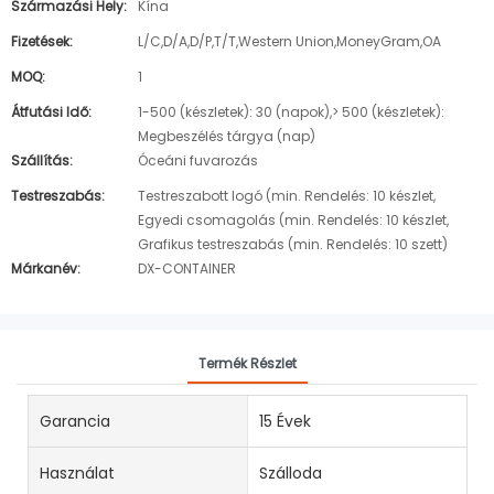
Származási Hely:
Kína
Fizetések:
L/C,D/A,D/P,T/T,Western Union,MoneyGram,OA
MOQ:
1
Átfutási Idő:
1-500 (készletek): 30 (napok),> 500 (készletek):
Megbeszélés tárgya (nap)
Szállítás:
Óceáni fuvarozás
Testreszabás:
Testreszabott logó (min. Rendelés: 10 készlet,
Egyedi csomagolás (min. Rendelés: 10 készlet,
Grafikus testreszabás (min. Rendelés: 10 szett)
Márkanév:
DX-CONTAINER
Termék Részlet
Garancia
15 Évek
Használat
Szálloda