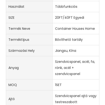
Használat
Többfunkciós
SIZE
20FT/40FT Egyedi
Termék Neve
Container Houses Home
Terméktípus
Bővíthető tartály
Származási Hely
Jiangsu, Kína
Szendvicspanel, acél, fa,
Anyag
rönk, acél +
szendvicspanel
MOQ
1SET
Szendvicspanel ajtó vagy
Ajtó
testreszabott