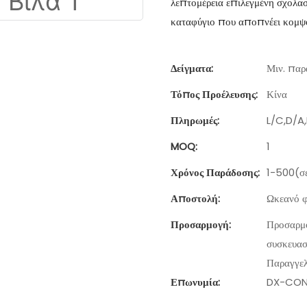
λεπτομέρεια επιλεγμένη σχολασ
καταφύγιο που αποπνέει κομψό
Δείγματα:
Μιν. παρα
Τόπος Προέλευσης:
Κίνα
Πληρωμές:
L/C,D/A
MOQ:
1
Χρόνος Παράδοσης:
1-500(σε
Αποστολή:
Ωκεανό φ
Προσαρμογή:
Προσαρμο
συσκευασ
Παραγγελ
Επωνυμία:
DX-CON