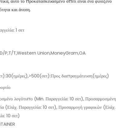
τικά, αυτό το προκατασκευασμένο σπίτι είναι ένα φιλόξενο
τητα και άνεση.
γγελία: 1 σετ
,D/P,T/T,Western Union,MoneyGram,OA
τ):30(ημέρες),>500(σετ):Προς διαπραγμάτευση(ημέρες)
ορτίο
σμένο λογότυπο (Min. Παραγγελία: 10 σετ), Προσαρμοσμένη
ία (Ελάχ. Παραγγελία: 10 σετ), Προσαρμογή γραφικών (Ελάχ.
ία: 10 σετ)
TAINER