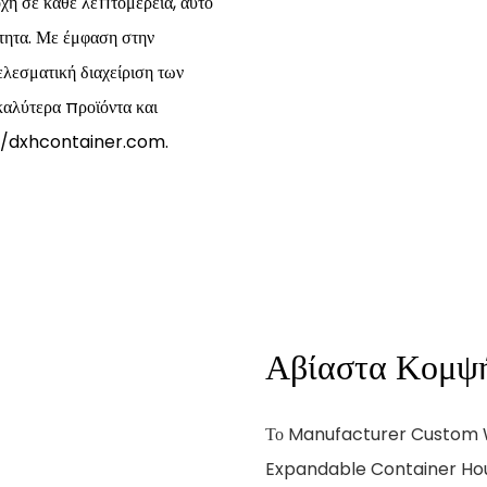
ή σε κάθε λεπτομέρεια, αυτό
ότητα. Με έμφαση στην
λεσματική διαχείριση των
αλύτερα προϊόντα και
p://dxhcontainer.com.
Αβίαστα Κομψ
Το Manufacturer Custom W
Expandable Container House 