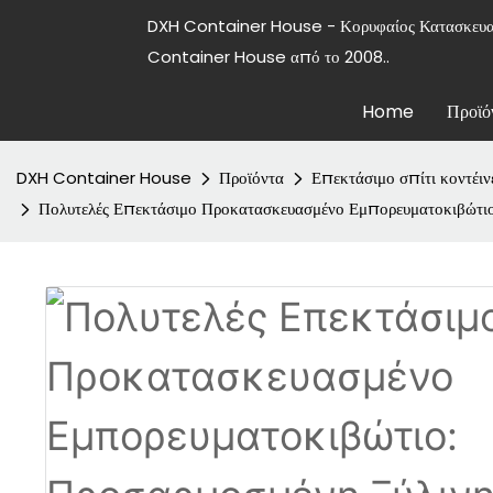
DXH Container House - Κορυφαίος Κατασκε
Container House από το 2008..
Home
Προϊό
DXH Container House
Προϊόντα
Επεκτάσιμο σπίτι κοντέιν
Πολυτελές Επεκτάσιμο Προκατασκευασμένο Εμπορευματοκιβώτιο