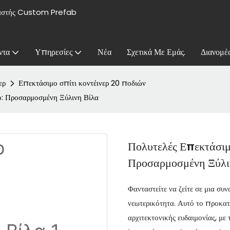
υαστής Custom Prefab
ντα
Υπηρεσίες
Νέα
Σχετικά Με Εμάς.
Διανομέ
ερ
Επεκτάσιμο σπίτι κοντέινερ 20 ποδιών
: Προσαρμοσμένη Ξύλινη Βίλα
Πολυτελές Επεκτάσι
Προσαρμοσμένη Ξύλι
Φανταστείτε να ζείτε σε μια σ
νεωτερικότητα. Αυτό το προκατ
αρχιτεκτονικής ευδαιμονίας, με