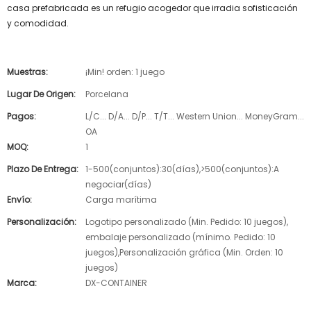
casa prefabricada es un refugio acogedor que irradia sofisticación
y comodidad.
Muestras:
¡Min! orden: 1 juego
Lugar De Origen:
Porcelana
Pagos:
L/C... D/A... D/P... T/T... Western Union... MoneyGram...
OA
MOQ:
1
Plazo De Entrega:
1-500(conjuntos):30(días),>500(conjuntos):A
negociar(días)
Envío:
Carga marítima
Personalización:
Logotipo personalizado (Min. Pedido: 10 juegos),
embalaje personalizado (mínimo. Pedido: 10
juegos),Personalización gráfica (Min. Orden: 10
juegos)
Marca:
DX-CONTAINER