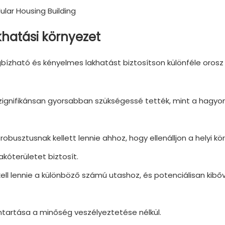
khatási környezet
egbízható és kényelmes lakhatást biztosítson különféle orosz
szignifikánsan gyorsabban szükségessé tették, mint a hagy
obusztusnak kellett lennie ahhoz, hogy ellenálljon a helyi kö
kóterületet biztosít.
l lennie a különböző számú utashoz, és potenciálisan kibő
nntartása a minőség veszélyeztetése nélkül.