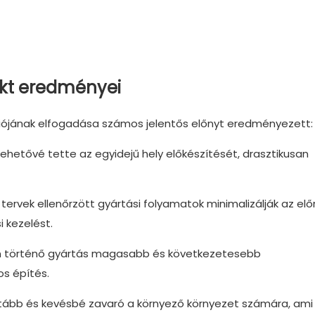
ekt eredményei
kciójának elfogadása számos jelentős előnyt eredményezett:
lehetővé tette az egyidejű hely előkészítését, drasztikusan
 tervek ellenőrzött gyártási folyamatok minimalizálják az el
i kezelést.
ben történő gyártás magasabb és következetesebb
s építés.
ztább és kevésbé zavaró a környező környezet számára, ami