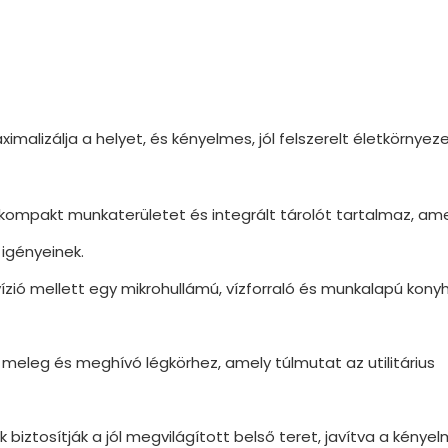
malizálja a helyet, és kényelmes, jól felszerelt életkörnyez
kompakt munkaterületet és integrált tárolót tartalmaz, am
igényeinek.
evízió mellett egy mikrohullámú, vízforraló és munkalapú kon
 meleg és meghívó légkörhez, amely túlmutat az utilitárius
biztosítják a jól megvilágított belső teret, javítva a kénye