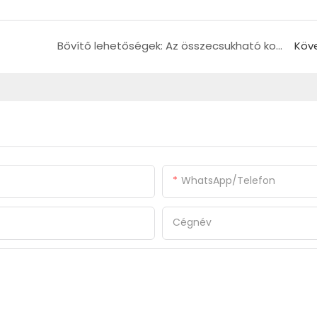
Bővítő lehetőségek: Az összecsukható konténerház moduláris jövője
Köv
WhatsApp/Telefon
Cégnév