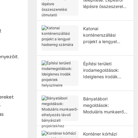
lépésre összeszerelési
útmutató
Katonai
t
konténerszállási
projekt a lengyel
hadsereg számára
nyezőit.
Építési területi
irodamegoldások:
Ideiglenes irodák
projektek helyszíneire
ereket
Bányatábori
e
megoldások:
Moduláris munkaerő-
ás
elhelyezés távoli
bányászati ​​
projektekhez
Konténer kórházi