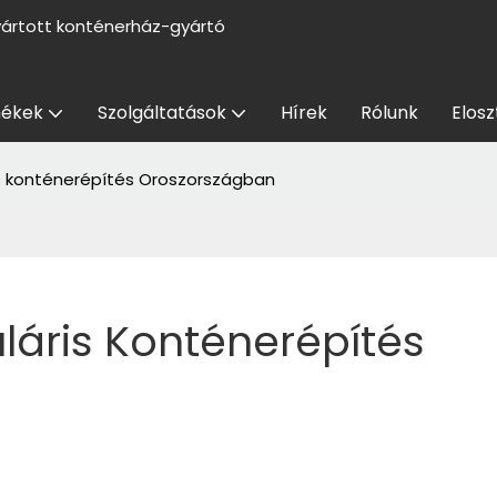
yártott konténerház-gyártó
ékek
Szolgáltatások
Hírek
Rólunk
Elosz
s konténerépítés Oroszországban
áris Konténerépítés 