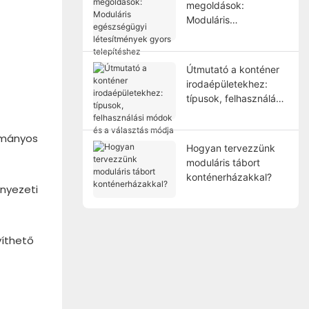
megoldások:
Moduláris
egészségügyi
létesítmények gyors
telepítéshez
Útmutató a konténer
irodaépületekhez:
típusok, felhasználási
módok és a választás
módja
ományos
Hogyan tervezzünk
moduláris tábort
konténerházakkal?
rnyezeti
víthető