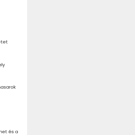
etet
ely
yhasarok
lmet és a