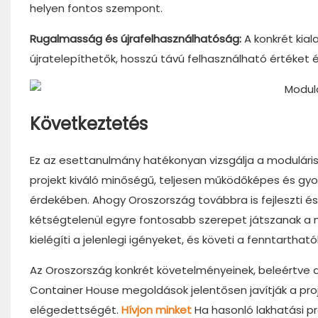
helyen fontos szempont.
Rugalmasság és újrafelhasználhatóság:
A konkrét kia
újratelepíthetők, hosszú távú felhasználható értéket 
Következtetés
Ez az esettanulmány hatékonyan vizsgálja a modulári
projekt kiváló minőségű, teljesen működőképes és gyor
érdekében. Ahogy Oroszország továbbra is fejleszti és 
kétségtelenül egyre fontosabb szerepet játszanak a
kielégíti a jelenlegi igényeket, és követi a fenntartha
Az Oroszország konkrét követelményeinek, beleértve a 
Container House megoldások jelentősen javítják a pr
elégedettségét.
Hívjon minket
Ha hasonló lakhatási p