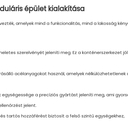
láris épület kialakítása
vezték, amelyek mind a funkcionalitás, mind a lakosság kén
eletes szerelvényét jeleníti meg. Ez a konténerszerkezet jól
árásálló acélanyagokat használ, amelyek nélkülözhetetlenek 
k egységessége a precíziós gyártást jeleníti meg, ami gyor
lenőrzést jelent.
i és tartós hozzáférést biztosít a felső szintű egységekhez,