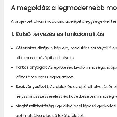
A megoldás: a legmodernebb modu
A projektet olyan moduláris acélépítő egységekkel ter
1. Külső tervezés és funkcionalitás
Kétszintes dizájn:
A kép egy moduláris tartályok 2 em
alkalmas a házépítési helyekre.
Tartós anyagok:
Az építkezés kiváló minőségű, időj
változatos orosz éghajlathoz.
Szabványosított:
Az ablak és az ajtó elhelyezéséne
helyszíni összeszerelést és következetes minőség-el
Megközelíthetőség:
Egy külső acél lépcső gyakorlat
optimalizálva a belső lakóterületet.