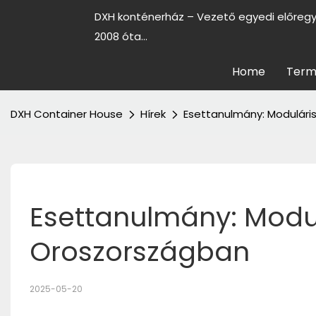
DXH konténerház – Vezető egyedi előreg
2008 óta...
Home
Term
DXH Container House
Hírek
Esettanulmány: Modulári
Esettanulmány: Modul
Oroszországban
2025-05-20