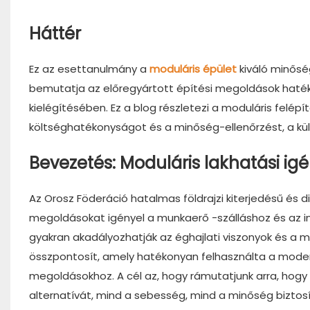
Háttér
Ez az esettanulmány a
moduláris épület
kiváló minősé
bemutatja az előregyártott építési megoldások haték
kielégítésében. Ez a blog részletezi a moduláris felépí
költséghatékonyságot és a minőség-ellenőrzést, a kül
Bevezetés: Moduláris lakhatási i
Az Orosz Föderáció hatalmas földrajzi kiterjedésű és 
megoldásokat igényel a munkaerő -szálláshoz és az i
gyakran akadályozhatják az éghajlati viszonyok és a 
összpontosít, amely hatékonyan felhasználta a modern 
megoldásokhoz. A cél az, hogy rámutatjunk arra, hogy 
alternatívát, mind a sebesség, mind a minőség biztos