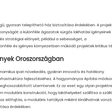
gű, gyorsan telepíthető ház biztosítása érdekében. A projek
onyságát a különféle ágazatok sürgős lakhatási igényeinek
tés stratégiai előnyeit, például a sebességet, a
önféle és igényes környezetben működő projektek kritikus té
gények Oroszországban
dinamikus ipari növekedés, gyakran innovatív és hatékony
nfrastruktúra fejlesztéséhez. A hagyományos építési módsz
meghosszabbított ütemtervek. Ez az eset egy olyan projektr
moduláris konstrukciót, hogy lakóhelyeket szállítsa a száll
az előfajtás, a moduláris tartályok miként kínálhatnak vonzó
ítása érdekében.