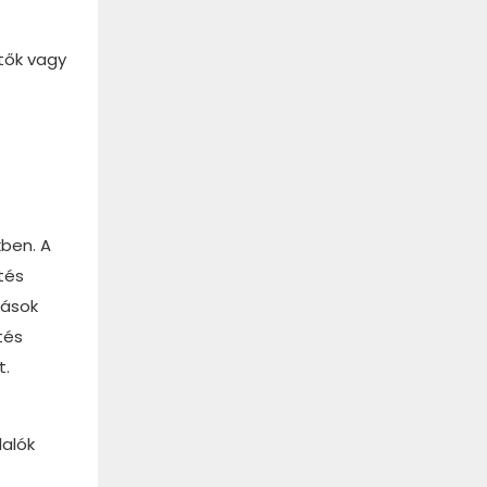
tők vagy
ben. A
tés
dások
tés
t.
lalók