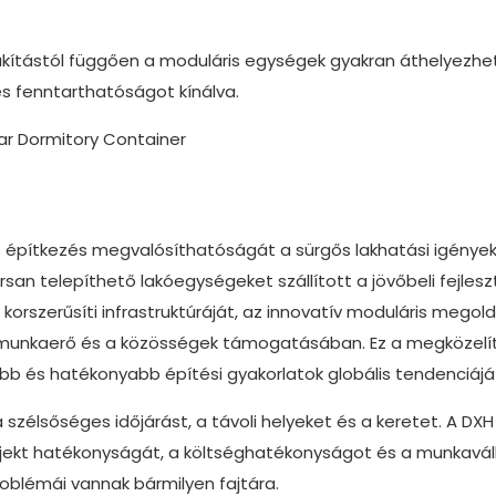
lakítástól függően a moduláris egységek gyakran áthelyezhe
és fenntarthatóságot kínálva.
s építkezés megvalósíthatóságát a sürgős lakhatási igények
san telepíthető lakóegységeket szállított a jövőbeli fejlesz
korszerűsíti infrastruktúráját, az innovatív moduláris megol
 munkaerő és a közösségek támogatásában. Ez a megközelí
tóbb és hatékonyabb építési gyakorlatok globális tendenciájá
szélsőséges időjárást, a távoli helyeket és a keretet. A DXH
ojekt hatékonyságát, a költséghatékonyságot és a munkavál
roblémái vannak bármilyen fajtára.