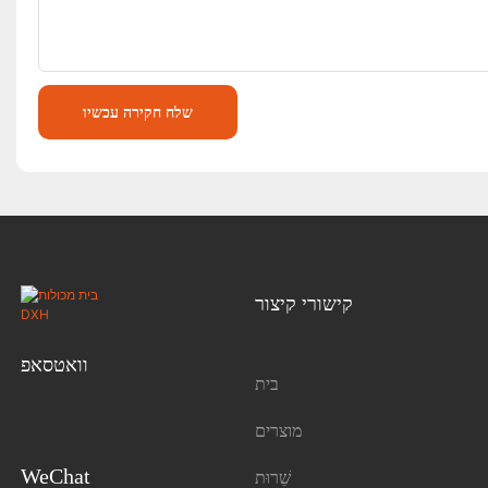
שלח חקירה עכשיו
קישורי קיצור
וואטסאפ
בית
מוצרים
WeChat
שֵׁרוּת