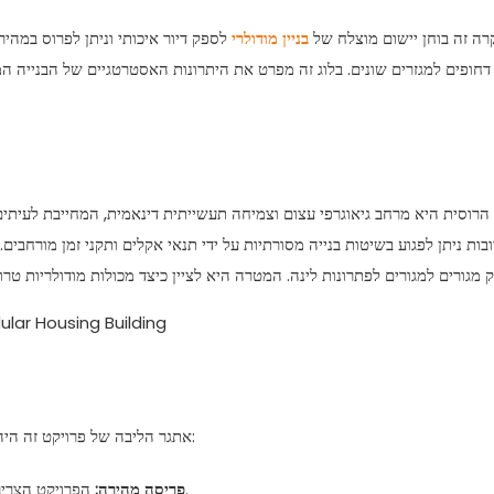
ה זה בוחן יישום מוצלח של
בניין מודולרי
לספק דיור איכותי וניתן לפרוס במהי
 דחופים למגזרים שונים. בלוג זה מפרט את היתרונות האסטרטגיים של הבנייה המו
רוסית היא מרחב גיאוגרפי עצום וצמיחה תעשייתית דינאמית, המחייבת לעיתים 
בות ניתן לפגוע בשיטות בנייה מסורתיות על ידי תנאי אקלים ותקני זמן מורחבי
אתגר הליבה של פרויקט זה היה לספק דיור מתוזמן, אמין ונוח בהקשרים רוסיים שונים. הדרישות כלולות:
הפרויקט הצריך שיטת בנייה מהירה יותר באופן משמעותי מטכניקות בנייה מסורתיות.
פריסה מהירה: