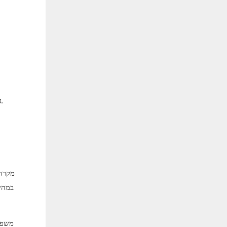
בהתאם לעיצוב הספציפי, לעתים קרובות ניתן להעביר או לשפר מחדש יחידות מודולריות, ומציעות ערך וקיימות שמיש לטווח הארוך.
ג
מקרה 
במהיר