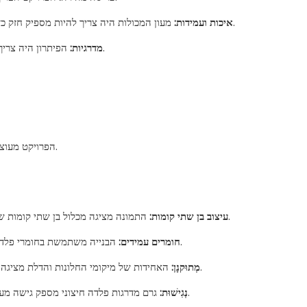
מעון המכולות היה צריך להיות מספיק חזק כדי לעמוד בתנאים סביבתיים מקומיים תוך מתן מרחב מגורים בטוח ונוח.
איכות ועמידות:
הפיתרון היה צריך להתאמה למספרים שונים של דיירים וניתן להרחבה לצרכים עתידיים.
מדרגיות:
הפרויקט מעוצב עם יחידות בניית פלדה מודולריות, אשר פונקציונליות וגם נוחות תושבת.
התמונה מציגה מכלול בן שתי קומות של מכולות מודולריות. מבנה מכולות זה מתאים היטב לאתרי בניית דיור.
עיצוב בן שתי קומות:
הבנייה משתמשת בחומרי פלדה איכותיים ועמידים בפני מזג אוויר, החיוניים לאקלים הרוסי המגוונים.
חומרים עמידים:
האחידות של מיקומי החלונות והדלת מציגה ייצור דיוק, המתורגם להרכבה מהירה יותר באתר ובקרת איכות עקבית.
מְתוּקנָן:
גרם מדרגות פלדה חיצוני מספק גישה מעשית ועמידה ליחידות ברמה העליונה, ומיטב את חלל המגורים הפנימי.
נְגִישׁוּת: