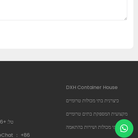
DXH Container House
כיצרנית בתי מכולות טרומיים
מקצועית המספקת בתים טרומיים
טל:
+86 18020269337
ובתי מכולות ושירות בהתאמה
eChat ：
+86