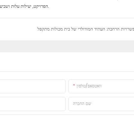
אם יש לך בעיות דיור דומות למגוון כלשהו.
הפרויקט, יעילות עלות ושביעו
שרויות הרחבת: העתיד המודולרי של בית מכולות מתקפל
וואטסאפ/טלפון
שם החברה