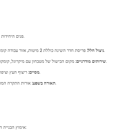
פנים היחידות המודולריות נועד למקסם את החלל ולספק סביבת מגורים נוחה ומאובזרת.
פריסת חדר השינה כוללת 2 מיטות, אזור עבודה קומפקטי ואחסון משולב, העונה על צרכי הדיירים בחללי מגורים מודולריים.
ניצול חלל:
מקום הבישול של מטבחון עם מיקרוגל, קומקום ומרחב השיש, לצד טלוויזיה רכובה על קיר, מספק חווית חיים נעימה.
שירותים מודרניים:
ריצוף העץ וציפוי הקיר תורמים לאווירה חמה ומזמינה, עוברים מעבר לעיצוב התועלתני.
מסיים:
אורות התקרה המוצבים מבטיחים פנים מוארים היטב, ומשפרים את הנוחות והשימושיות.
תאורה בשפע:
אימוץ הבנייה המודולרית לפרויקט בניין מודולרי רוסי זה הניב מספר יתרונות משמעותיים: