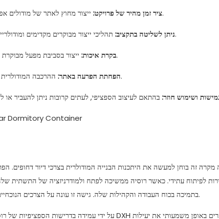
ייצור מחוץ לאתר של מודולים אפשרו להכנת אתרים במקביל, והפחיתו באופן דרסטי את זמן הבנייה הכולל.
ציר זמן מהיר של פרויקט:
תהליכי ייצור מבוקרים מקדימים ומודולריים ממזערים את ההוצאות הבלתי צפויות ומבטיחים ניהול תקציב טוב יותר.
ניתן לשליטה בתקציב:
ייצור בסביבת מפעל מבוקרת מוביל לאיכות בנייה גבוהה ועקבית יותר בהשוואה לבנייה מסורתית באתר.
בקרת איכות:
ההרכבה המודולרית נקייה יותר ופחות משבשת לסביבה הסובבת, שיקול חשוב במקומות רבים.
הפחתת הפרעה באתר:
מישות ושימוש חוזר:
מקרה זה בוחן למעשה את היתכנות הבנייה המודולרית בצרכי דיור דחופים. הפרויק
ות לפיתוח עתידי. כאשר רוסיה ממשיכה לפתח ולמודרניזציה של התשתית שלה, 
בתמיכה בכוח העבודה והקהילות שלה. גישה זו עונה על הצרכים הנוכחיים ועוקבת אחר המגמה העולמית לעבר נוהלי בנייה בר קיימא ויעילים יותר.
על ידי עמידה בדרישות הספציפיות של רוסיה, כולל מזג א