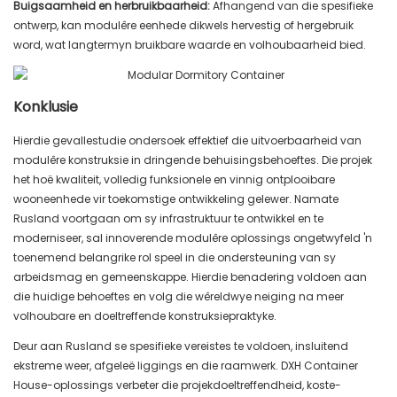
Buigsaamheid en herbruikbaarheid:
Afhangend van die spesifieke
ontwerp, kan modulêre eenhede dikwels hervestig of hergebruik
word, wat langtermyn bruikbare waarde en volhoubaarheid bied.
Konklusie
Hierdie gevallestudie ondersoek effektief die uitvoerbaarheid van
modulêre konstruksie in dringende behuisingsbehoeftes. Die projek
het hoë kwaliteit, volledig funksionele en vinnig ontplooibare
wooneenhede vir toekomstige ontwikkeling gelewer. Namate
Rusland voortgaan om sy infrastruktuur te ontwikkel en te
moderniseer, sal innoverende modulêre oplossings ongetwyfeld 'n
toenemend belangrike rol speel in die ondersteuning van sy
arbeidsmag en gemeenskappe. Hierdie benadering voldoen aan
die huidige behoeftes en volg die wêreldwye neiging na meer
volhoubare en doeltreffende konstruksiepraktyke.
Deur aan Rusland se spesifieke vereistes te voldoen, insluitend
ekstreme weer, afgeleë liggings en die raamwerk. DXH Container
House-oplossings verbeter die projekdoeltreffendheid, koste-