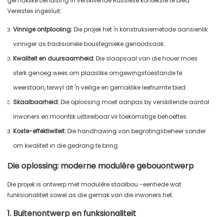
gemaklike behuising in verskillende Russiese kontekste te bied.
Vereistes ingesluit:
Vinnige ontplooiing:
Die projek het 'n konstruksiemetode aansienlik
vinniger as tradisionele boustegnieke genoodsaak.
Kwaliteit en duursaamheid:
Die slaapsaal van die houer moes
sterk genoeg wees om plaaslike omgewingstoestande te
weerstaan, terwyl dit 'n veilige en gemaklike leefruimte bied.
Skaalbaarheid:
Die oplossing moet aanpas by verskillende aantal
inwoners en moontlik uitbreibaar vir toekomstige behoeftes.
Koste-effektiwiteit:
Die handhawing van begrotingsbeheer sonder
om kwaliteit in die gedrang te bring.
Die oplossing: moderne modulêre gebouontwerp
Die projek is ontwerp met modulêre staalbou -eenhede wat
funksionaliteit sowel as die gemak van die inwoners het.
1. Buitenontwerp en funksionaliteit