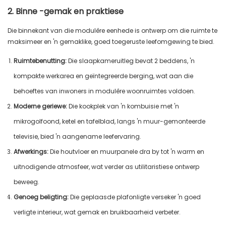
2. Binne -gemak en praktiese
Die binnekant van die modulêre eenhede is ontwerp om die ruimte te
maksimeer en 'n gemaklike, goed toegeruste leefomgewing te bied.
Ruimtebenutting:
Die slaapkameruitleg bevat 2 beddens, 'n
kompakte werkarea en geïntegreerde berging, wat aan die
behoeftes van inwoners in modulêre woonruimtes voldoen.
Moderne geriewe:
Die kookplek van 'n kombuisie met 'n
mikrogolfoond, ketel en tafelblad, langs 'n muur-gemonteerde
televisie, bied 'n aangename leefervaring.
Afwerkings:
Die houtvloer en muurpanele dra by tot 'n warm en
uitnodigende atmosfeer, wat verder as utilitaristiese ontwerp
beweeg.
Genoeg beligting:
Die geplaasde plafonligte verseker 'n goed
verligte interieur, wat gemak en bruikbaarheid verbeter.