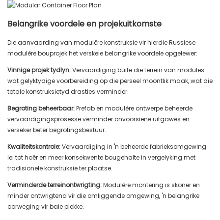
Belangrike voordele en projekuitkomste
Die aanvaarding van modulêre konstruksie vir hierdie Russiese
modulêre bouprojek het verskeie belangrike voordele opgelewer:
Vinnige projek tydlyn:
Vervaardiging buite die terrein van modules
wat gelyktydige voorbereiding op die perseel moontlik maak, wat die
totale konstruksietyd drasties verminder.
Begroting beheerbaar:
Prefab en modulêre ontwerpe beheerde
vervaardigingsprosesse verminder onvoorsiene uitgawes en
verseker beter begrotingsbestuur.
Kwaliteitskontrole:
Vervaardiging in 'n beheerde fabrieksomgewing
lei tot hoër en meer konsekwente bougehalte in vergelyking met
tradisionele konstruksie ter plaatse.
Verminderde terreinontwrigting:
Modulêre montering is skoner en
minder ontwrigtend vir die omliggende omgewing, 'n belangrike
oorweging vir baie plekke.