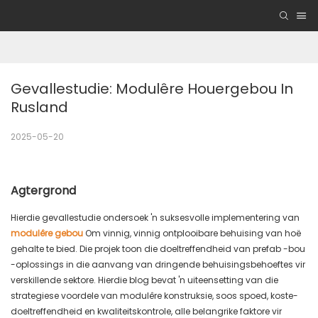
Gevallestudie: Modulêre Houergebou In 
Rusland
2025-05-20
Agtergrond
Hierdie gevallestudie ondersoek 'n suksesvolle implementering van
modulêre gebou
Om vinnig, vinnig ontplooibare behuising van hoë
gehalte te bied. Die projek toon die doeltreffendheid van prefab -bou
-oplossings in die aanvang van dringende behuisingsbehoeftes vir
verskillende sektore. Hierdie blog bevat 'n uiteensetting van die
strategiese voordele van modulêre konstruksie, soos spoed, koste-
doeltreffendheid en kwaliteitskontrole, alle belangrike faktore vir