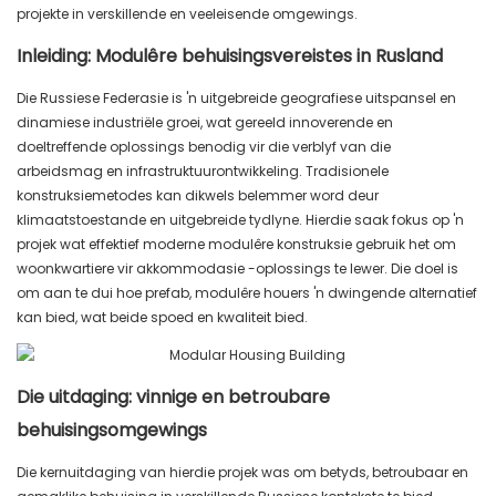
projekte in verskillende en veeleisende omgewings.
Inleiding: Modulêre behuisingsvereistes in Rusland
Die Russiese Federasie is 'n uitgebreide geografiese uitspansel en
dinamiese industriële groei, wat gereeld innoverende en
doeltreffende oplossings benodig vir die verblyf van die
arbeidsmag en infrastruktuurontwikkeling. Tradisionele
konstruksiemetodes kan dikwels belemmer word deur
klimaatstoestande en uitgebreide tydlyne. Hierdie saak fokus op 'n
projek wat effektief moderne modulêre konstruksie gebruik het om
woonkwartiere vir akkommodasie -oplossings te lewer. Die doel is
om aan te dui hoe prefab, modulêre houers 'n dwingende alternatief
kan bied, wat beide spoed en kwaliteit bied.
Die uitdaging: vinnige en betroubare
behuisingsomgewings
Die kernuitdaging van hierdie projek was om betyds, betroubaar en