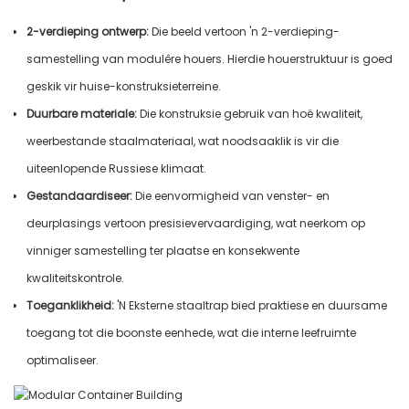
2-verdieping ontwerp:
Die beeld vertoon 'n 2-verdieping-
samestelling van modulêre houers. Hierdie houerstruktuur is goed
geskik vir huise-konstruksieterreine.
Duurbare materiale:
Die konstruksie gebruik van hoë kwaliteit,
weerbestande staalmateriaal, wat noodsaaklik is vir die
uiteenlopende Russiese klimaat.
Gestandaardiseer:
Die eenvormigheid van venster- en
deurplasings vertoon presisievervaardiging, wat neerkom op
vinniger samestelling ter plaatse en konsekwente
kwaliteitskontrole.
Toeganklikheid:
'N Eksterne staaltrap bied praktiese en duursame
toegang tot die boonste eenhede, wat die interne leefruimte
optimaliseer.