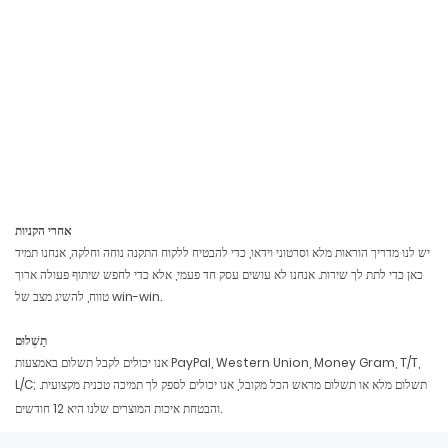
אחרי הקניות
יש לנו מדריך הוראות מלא וסרטוני וידאו, כדי להבטיח ללקוח התקנה נוחה וחלקה, אנחנו תמיד
כאן כדי לתת לך שירות. אנחנו לא עושים עסק חד פעמי, אלא כדי לחפש שיתוף פעולה ארוך
טווח, להשיג מצב של win-win.
תַשְׁלוּם
אנו יכולים לקבל תשלום באמצעות PayPal, Western Union, Money Gram, T/T,
L/C; תשלום מלא או תשלום מראש הכל מקובל, אנו יכולים לספק לך תמיכה טכנית מקצועית.
והבטחת איכות המוצרים שלנו היא 12 חודשים.