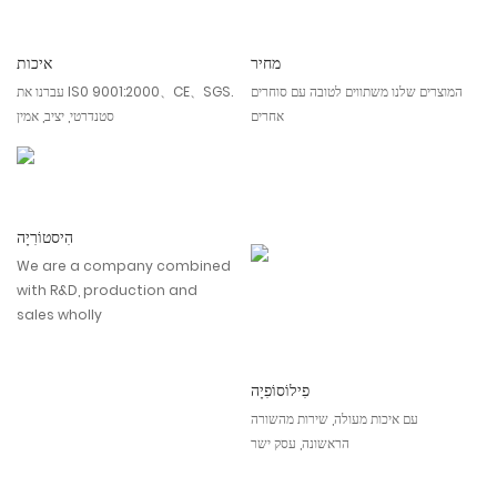
מחיר
איכות
המוצרים שלנו משתווים לטובה עם סוחרים
עברנו את IS0 9001:2000、CE、SGS.
אחרים
סטנדרטי, יציב, אמין
הִיסטוֹרִיָה
We are a company combined
with R&D, production and
sales wholly
פִילוֹסוֹפִיָה
עם איכות מעולה, שירות מהשורה
הראשונה, עסק ישר