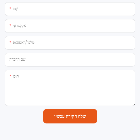
שֵׁם
אֶלֶקטרוֹנִי
טלפון/וואטסאפ
שם החברה
תוֹכֶן
שלח חקירה עכשיו