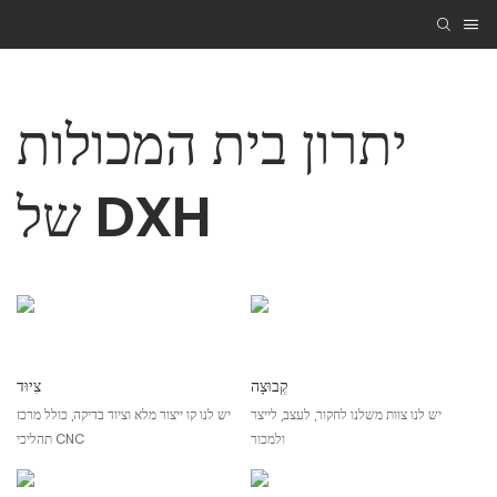
יתרון בית המכולות
של DXH
קְבוּצָה
צִיוּד
יש לנו צוות משלנו לחקור, לעצב, לייצר
יש לנו קו ייצור מלא וציוד בדיקה, כולל מרכז
ולמכור
תהליכי CNC