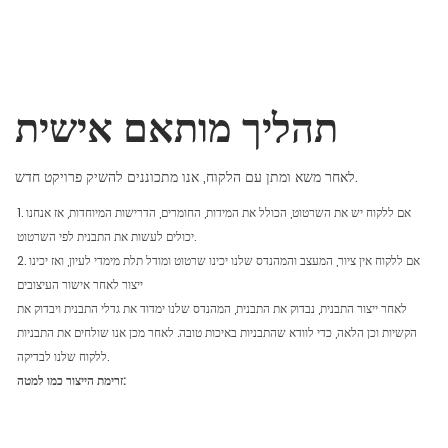
תהליך מותאם אישית
לאחר משא ומתן עם הלקוח, אנו מתכוננים להשיק פרויקט חדש.
1. אם ללקוח יש את השרטוט, הכולל את המידות, החומרים, הדרישות המיוחדות, אז אנחנו
יכולים לעשות את התבנית לפי השרטוט.
2. אם ללקוח אין ציור, המעצב והמהנדס שלנו יכינו שרטוט ומודל תלת מימדי לעיון, ואז יכינו
ייצור לאחר אישור העיצובים
לאחר ייצור התבנית, נבדוק את התבנית, המהנדס שלנו ימדוד את גדלי התבנית ויבדוק את
הקשיות וכן הלאה, כדי לוודא שהתבניות באיכות טובה. לאחר מכן אנו שולחים את התבניות
ללקוח שלנו לבדיקה.
זרימת הייצור כמו למטה: