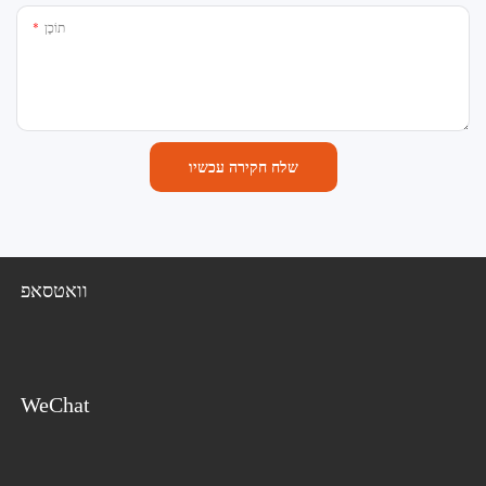
תוֹכֶן
שלח חקירה עכשיו
וואטסאפ
WeChat