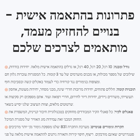
פתרונות בהתאמה אישית -
בנויים להחזיק מעמד,
מותאמים לצרכים שלכם
גודל ומבנה:
10 רגל, 20 רגל, 40 רגל, או גדלים בהתאמה אישית מלאה. יחידות בודדות,
◎
שילובים של מספר מכולות, או מבנים מוערמים של עד 3 קומות. כל המסגרות עוברות גלוון חם
ומצופות בגימורים נגד קורוזיה כדי לעמוד באקלים קשה ובסביבות חוף.
תוכניות קומה:
חללים פתוחים, יחידות מרובות חדרי שינה, מבני מסחר, יחידות מעונות, אחסון
◎
תעשייתי, משרדים ניידים, יחידות דיור לחירום, חדרי רפואה ועוד. אתם מספקים רק סקיצות או
שרטוטים מלאים, וצוות העיצוב שלנו יסייע בשאר.
פאנלים לקיר:
כל פאנלי הקיר המבודדים מחוזקים בטכנולוגיית חיבור קניינית, המשפרת את
◎
החוזק המבני ואת עמידות מזג האוויר של מסגרת המיכל.
תקרות וגימורים פנימיים:
מערכת התקרה 831 שלנו מספקת גימור נקי יותר מרכיבים
◎
סטנדרטיים שאינם מודבקים. ריצוף, חיפוי קירות ותאורה ניתנים להתאמה אישית מלאה על פני