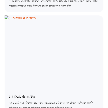
לאחר סיום הייצור, הוא נארז בהתאם ללוח המשלוחים. שיטות האריזה כוללות בדרך
כלל כיסוי סרט וסרט בועות, והמיכל עמוס במנופים ומלגזות
5. משלוח & משלוח
לאחר שהלקוח ישלם את התשלום הסופי, צור קשר עם המשלח כדי לקבוע את
תאריך המשלוח, הזמנת מקום המשלוח ותסדר את המשלוח