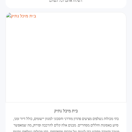
לשלוח אותם לכל העולם.
בית מיכל נתיק
בתי מכולות נשלפים מציעים פתרון מודרני וחסכוני למגוון יישומים, כולל דיור זמני,
סיוע באסונות וחללים מסחריים. מבנים אלה קלים להרכבה ופירוק, מה שמאפשר
מעבר ותצורה מחדש כדי לענות על צרכים מתפתחים. בתי מכולות נשלפים ניתנים