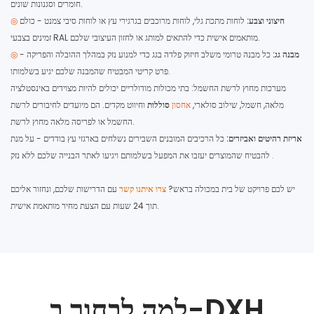
חומרים וסגנונות שונים.
חיצוני וצבע:
לוחות מתכת גלי, לוחות מרוכבים בגרגירי עץ או לוחות סיבי צמנט - כולם
◎
זמינים בצבעי RAL מותאמים אישית כדי להתאים למותג או לחזון העיצובי שלכם.
מבנה גג:
כל מבנה טרומי משלב חיזוק פלדה בגג כדי למנוע נזק במהלך ההובלה והפריקה -
◎
פרט קריטי המבטיח שהמבנה שלכם יגיע בשלמותו.
מערכות מחוץ לרשת החשמל: בתי מכולות מודולריים יכולים להיות מצוידים באינסטלציה
מלאה, חשמל, שילוב סולארי,
אחסון
סוללות
וחיווט מקדים. הם מיועדים לחיבורים לרשת
החשמל או לפריסה מלאה מחוץ לרשת.
אריזת רהיטים ואביזרים:
כל הרכיבים המובנים השבירים נשלחים בארגזי עץ בודדים - על מנת
.
להבטיח שהמוצרים יעזבו את המפעל בשלמותם ויגיעו לאתר הבנייה שלכם ללא נזק
יש לכם פרויקט של בית במכולה בראש?
צרו איתנו קשר
עם הדרישות שלכם, ונחזור אליכם
תוך 24 שעות עם הצעת מחיר מותאמת אישית.
למה לבחור ב-DXH