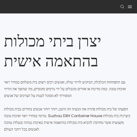
יצרן ביתי מכולות
בהתאמה אישית
עם התפתחות הכלכלה, הביקוש לדיור עולה, ואנשים רבים רוצים בית משלהם במחיר ראוי
ואיכות טובה. כמה מדינות או אזורים מוגבלים על ידי גורמים מקומיים, מה שהופך את הדיור
המסורתי לא מסוגל לענות על הצרכים של אנשים.
הופעתו של בית מכולות פתרה את הבעיה הזו היטב, ויותר ויותר אנשים בוחרים בבית מכולות
טרומי במחיר ראוי ואיכות טובה. Suzhou DXH Container House כיצרנית בית מכולות
מקצועית אשר מחויבת להביא בית מכולות בהתאמה אישית באיכות גבוהה ובעלות נמוכה
לאנשים בכל רחבי העולם.