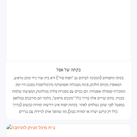
בקתה של אפל
בקתת התפוחים (המכונה לעיתים גם "תפוח פוד") היא בית זעיר נייד ומוכן מראש,
המאופיין בקווים חלקים, פינות מעוגלות ואסתטיקה מינימליסטית בסגנון היי-טק
המזכירה קפסולה אופנתית. הם בנויים עם מסגרות פלדה מגולוונות, המציעות שלמות
מבנית. בתים זעירים אלה בדרך כלל "מוכנים מראש", כלומר הם מורכבים במלואם
במפעל לפני שהם נשלחים לאתר. בקתות תפוח אינן דורשות יסודות קבועים (בדרך
כלל רק קרקע ישרה או יסודות בטון), מה שהופך אותן לניידות עם נגררים.