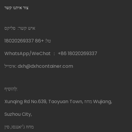
צור איתנו קשר
איש קשר: פליקס
טל:
+86 18020269337
WhatsApp/WeChat ：
+86 18020269337
dxh@dxhcontainer.com
אימייל:
לְהוֹסִיף:
Xunqing Rd No.639, Taoyuan Town, מחוז Wujiang,
Suzhou City,
מחוז ג'יאנגסו, סין