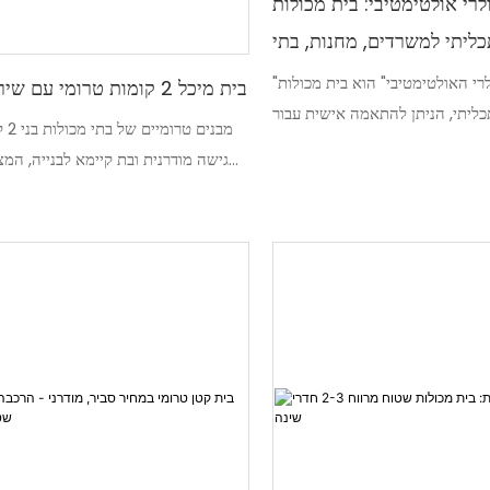
לרי אולטימטיבי: בית מכולות
ליתי למשרדים, מחנות, בתי
ספר, מרפאות & עוד!
"הפתרון המודולרי האולטימטיבי" הוא בית מכולות
בית מיכל 2 קומות טרומי עם שירותים ללינה
כליתי, הניתן להתאמה אישית עבור
מבנים
טנות, בתי ספר, מרפאות ועוד מגוון
גישה מודרנית ובת קיימא לבנייה, המצ
עם העיצוב החדשני והארכיטקטורה
למגורים ומסחריים כאחד.
א מציע פתרון פרקטי ויעיל לצרכים
מגוונים