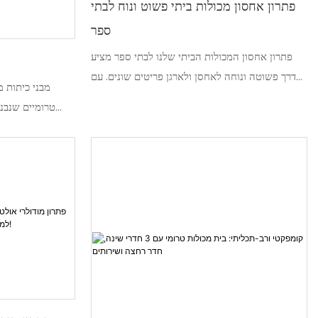
פתרון אחסון מכולות ביתי פשוט ונוח לבתי
ספר
פתרון אחסון המכולות הביתי שלנו לבתי ספר מציע
דרך פשוטה ונוחה לאחסן ולארגן פריטים שונים. עם
מבני כיתות מ
תכונות ידידותיות למשתמש ואפשרויות הניתנות
טרומיים שנבנ
להתאמה אישית, זה מפשט את תהליך השמירה על
מועברות לאתר
סביבת למידה נטולת עומס ויעילה
מספק חללי
המתאימים להרחבות
מתוכננים לעמ
מבנים מסורתיים. 
פתרון יעיל להרח
או יצירת סביבות
ממזערת את ההפרע
מתקנים מודרניים ועיצובים מותאמים אישית.