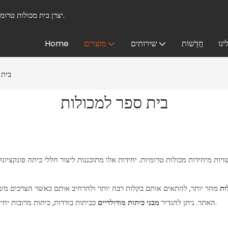
בית מכולות DXH - יצרן בית מכולות טרומי בהתאמה אישית מוביל מאז 2008.
ינו
חֲדָשׁוֹת
שירותים
מוצרים
Home
בית 
בית ספר למכולות
ות
מהר יותר, להתאים אותם בקלות רבה יותר ולהרחיב אותם כאשר הצרכים משת
ככיתות בודדות, כיתות מרובות יחידות, או מבני כיתות בני שתיים או שלוש קומות כדי לענות על צרכים ספציפיים.
האתר. ניתן להגדיר
מבני כיתות מודולריים