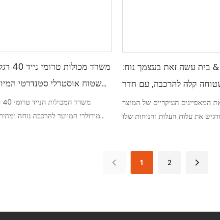
משרד מכולו
& בית עשה זאת בעצמך נוח:
שטוח אוסטרלי סטנדרטי המיו
שטוחה קלה להרכבה, עם חדר
שינה, מספק אמין
משר
את המאפיינים העיקריים של המוצר
מודולרי המיועד להרכבה נוחה ומהירה
סטנדרטים אוסטרליים, בית האריזה השט
התקנה קלה ואידיאלי לשימוש
"מכירים את בית ה-"עשה זאת בעצמך" במחיר נוח
דת שקל להרכיב עם חדר שינה, זמינה
1
2
ספק אמין זה מציע פתרון שהוא גם
חסכוני וגם ידידותי למשתמש