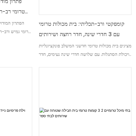
פתרון מודו
טרומי רב-תכ
קומפקטי ורב-תכליתי: בית מכולות טרומי
טרומי גמיש ורב-ת
עם 3 חדרי שינה, חדר רחצה ושירותים
חללי משרדים, קיי
מציגים בית מכולות טרומי חדשני המשלב פונקציונליות
מטרות. 
ויכולת הסתגלות. עם שלושה חדרי שינה נעימים, חדר
המודולרית שלו, הו
רחצה ושירותים נפרדים, משכן קומפקטי ורב-תכליתי
זה מציע חלל מגורים מודרני וניתן להתאמה אישית
המתאים לצרכים שונים