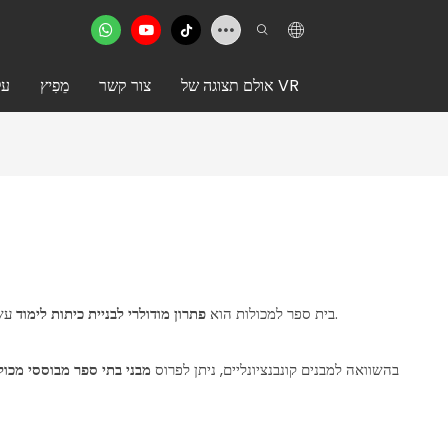
אולם תצוגה של VR
צור קשר
מֵפִיץ
על
עשויות מיחידות מכולות טרומיות. יחידות אלו מתוכננות ליצור חללי כיתה פונקציונליים עם בידוד, חלונות, דלתות, ריצוף, מערכות חשמל, תאורה וגימורים פנימיים.
בית ספר למכולות הוא
פתרון מודולרי לבניית כיתות לימוד
בהשוואה למבנים קונבנציונליים, ניתן לפרוס
מבני בתי ספר מבוססי מכול