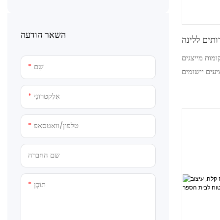
פאנלים סנדוויץ&#39; בעבודת יד
שירותים ניידים מפלסטיק
יחידות שירותים ומקלחת טרומיות
השאר הודעה
 טרומיים של בתי מכולות בני 2 קומות מייצגים
שֵׁם
יעים יישומים
אֶלֶקטרוֹנִי
טלפון/וואטסאפ
שם החברה
תוֹכֶן