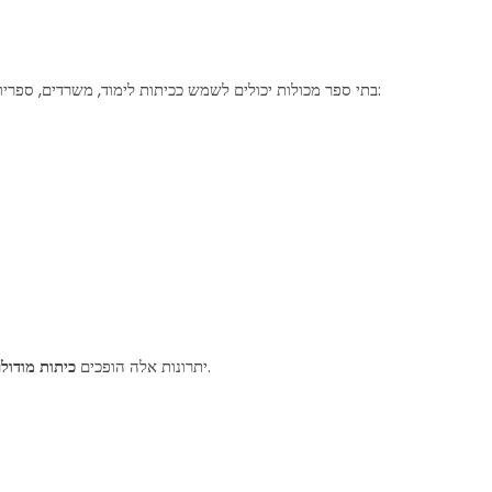
בתי ספר מכולות יכולים לשמש ככיתות לימוד, משרדים, ספריות, חדרי הדרכה, מעבדות מחשבים ומרחבים חינוכיים אחרים. יתרונות עיקריים:
לבחירה חזקה עבור בתי ספר הזקוקים גם למהירות וגם לגמישות.
יתרונות אלה הופכים
כיתות מודולר