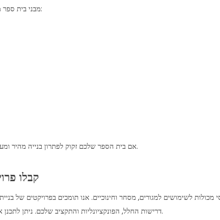
מבני בית ספר מודולריים עשויים מכולה יכולים לתמוך במגוון רחב של יישומים חינוכיים, כולל:
אם בית הספר שלכם זקוק לפתרון בנייה מהיר ומעשי, מבני כיתות טרומיים יכולים לעזור לכם להתרחב מבלי לשבש את הפעילות.
קבלו פרו
דרישות החלל, הפונקציונליות והתקציב שלכם. ניתן לתכנן אותם עם מערכות בידוד, אוורור ובקרת אקלים שיתאימו לתנאי מזג אוויר שונים.