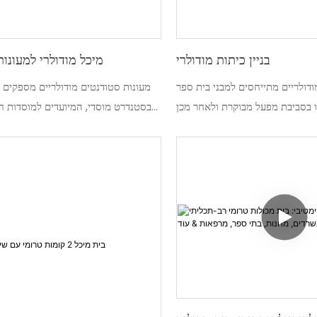
בניין כיתות מודולרי
מיכל מודולרי למעונו
ודולריים מתייחסים למבני בית ספר
מעונות סטודנטים מודולריים מספקים 
ו בסביבת מפעל מבוקרת ולאחר מכן
בסטנדרט מוסדי, המיועדים למוסדות חי
 להתקנה. המבנה המודולרי שלהם
תשתית דיור ניתנת להרחבה וחסכ
 חינוך מהירים, גמישים וחסכוניים
המכולות הטרומיים שלנו משלבים עמיד
 זמניות וקבועות של בתי ספר. הם
מתקנים מודרניים כדי לענות על ד
וד באותם סטנדרטים של בנייה כמו
הגוברות. כל יחידת מעונות מציעה מרחבי 
מבני כיתות מודולריים אלה מציעים
ובטוחים המותאמים לצורכי הסטודנטים.
בת בתי ספר, החלפת מתקנים ישנים
 למידה זמניות. בנייתם ​​מחוץ לאתר
ה לפעילות בית הספר תוך שילוב