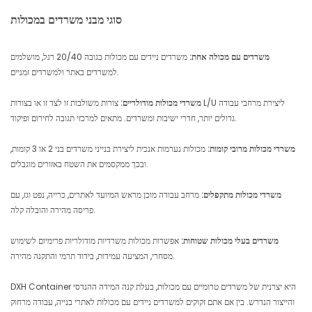
סוגי מבני משרדים במכולות
משרדים עם מכולה אחת:
משרדים ניידים עם מכולות בגובה 20/40 רגל, מושלמים
למשרדים באתר ולמשרדים זמניים.
משרדי מכולות מודולריים:
צורות משולבות זו לצד זו או בצורות L/U ליצירת מרחבי עבודה
גדולים יותר, חדרי ישיבות ומשרדים. מתאים למרכזי תגובה לחירום ופיקוד.
משרדי מכולות מרובי קומות:
מכולות נערמות אנכית ליצירת בנייני משרדים בני 2 או 3 קומות,
ובכך ממקסמים את השטח באזורים מוגבלים.
משרדי מכולות מתקפלים:
מרחב עבודה מוכן מראש המיועד לאתרים, כרייה, נפט וגז, עם
פריסה מהירה והובלה קלה.
משרדים בעלי מכולות שטוחות:
אפשרות מכולות משרדיות מודולריות פרימיום לשימוש
מסחרי, המציעה עמידות, בידוד תרמי והתקנה מהירה.
DXH Container היא יצרנית של משרדים טרומיים עם מכולות, בעלת קנה המידה ההנדסי
והייצור הנדרש. בין אם אתם זקוקים למשרדים ניידים עם מכולות לאתרי בנייה, עבודה מרחוק