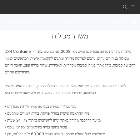
בית מיכל מתקפל
בית מיכל נתיק
בית מכולות להרחבה
משרד מכולות
DXH Container מייצרת פתרונות מרחב עבודה טרומיים מאז 2008. אנו מציעים
משרדי
מכולות
במחירים נוחים, ניתנים לפריסה מהירה וניתנים להתאמה אישית, המתאימים למגוון
רחב של סביבות, כולל אתרי בנייה, סביבות מסחריות ותאגידיות, שדות כרייה ונפט, תגובת חירום
ותרחישים אחרים.
למשרדי המכולות המודולריים שאנו מציעים יתרונות של מהירות, ניידות והתאמה אישית
בהשוואה לבניינים מסורתיים. כל משרד מכולה שאנו מייצרים הוא:
• בנוי מפלדה עמידה בפני מזג אוויר ולוחות מבודדים
• ניתן להתאמה אישית בגודל, פריסה, בידוד, גימורים ומתקנים
• מיועד להרכבה מהירה באתר וניתן להשתמש בו תוך 24-72 שעות
• עומד בתקני בנייה בינלאומיים ומפרטי עומס
• משלוחים לכל העולם מהמפעל שלנו בגודל 60,000 מ"ר בסוז'ואו, סין