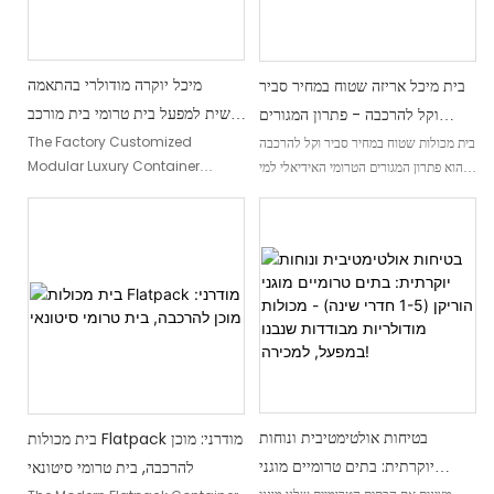
מיכל יוקרה מודולרי בהתאמה
בית מיכל אריזה שטוח במחיר סביר
אישית למפעל בית טרומי בית מורכב
וקל להרכבה - פתרון המגורים
מראש עם חלונות זכוכית
המוכן המושלם שלך!
The Factory Customized
בית מכולות שטוח במחיר סביר וקל להרכבה
Modular Luxury Container
הוא פתרון המגורים הטרומי האידיאלי למי
Prefab House הוא מבנה טרומי מורכב
שמחפש נוחות ובמחיר סביר. עם תהליך
ומעוצב עם חלונות זכוכית, המאפשרים
ההרכבה הפשוט שלו, הבית המודולרי הזה
כניסת אור טבעי לחלל. היא מציעה חווית
מציע שילוב מושלם של פרקטיות ונוחות
מגורים יוקרתית עם העיצוב המותאם
והחומרים האיכותיים
בטיחות אולטימטיבית ונוחות
בית מכולות Flatpack מודרני: מוכן
יוקרתית: בתים טרומיים מוגני
להרכבה, בית טרומי סיטונאי