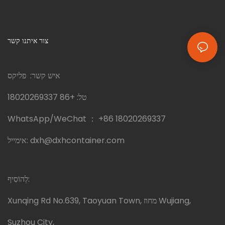
צור איתנו קשר
איש קשר: פליקס
טל:
+86 18020269337
WhatsApp/WeChat ：
+86 18020269337
dxh@dxhcontainer.com
אימייל:
לְהוֹסִיף:
Xunqing Rd No.639, Taoyuan Town, מחוז Wujiang,
Suzhou City,